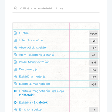
+500
1. letnik
+25
2. letnik - enačbe
+20
Absorbcijski spekter
+2
Atom - elektronska stanja
+16
Boyle-Mariottov zakon
+59
Delo, energija
+23
Električna merjenja
+37
Elektrika, magnetizem
Elektrika, magnetizem, indukcija -
2 datoteki
Elektrika -
2 datoteki
+3
Emisijski spekter