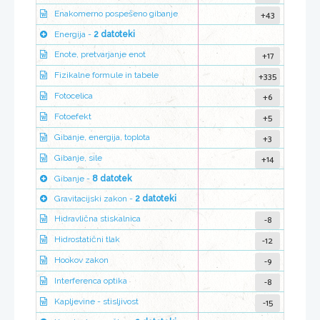
+43
Enakomerno pospešeno gibanje
Energija -
2 datoteki
+17
Enote, pretvarjanje enot
+335
Fizikalne formule in tabele
+6
Fotocelica
+5
Fotoefekt
+3
Gibanje, energija, toplota
+14
Gibanje, sile
Gibanje -
8 datotek
Gravitacijski zakon -
2 datoteki
-8
Hidravlična stiskalnica
-12
Hidrostatični tlak
-9
Hookov zakon
-8
Interferenca optika
-15
Kapljevine - stisljivost