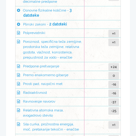
decimalne predpone
Osnovne fizikalne količine -
3
datoteke
Plinski zakoni -
2 datoteki
+1
Polprevodniki
+1
Poroznost, specifična teža zemljine,
prostorska teža zemljine, relativna
gostota, vlažnost, konsistenca,
prepustnost za vodo - enačbe
+24
Predpone pretvarjanje
0
Premo enakomerno gibanje
-16
Prosti pad, navpični met
-16
Radioaktivnost
-37
Ravnovesje navorov
-25
Relativna atomska masa,
avogadrovo stevilo
+1
Sila curka, prožnostna energija,
moč, pretakanje tekočin - enačbe