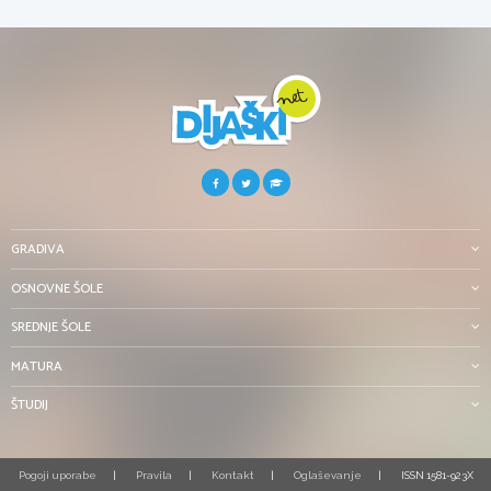
GRADIVA
OSNOVNE ŠOLE
SREDNJE ŠOLE
MATURA
ŠTUDIJ
Pogoji uporabe
Pravila
Kontakt
Oglaševanje
ISSN 1581-923X