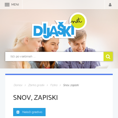
MENI
Domov
Zbirka gradiv
Fizika
Snov, zapiski
SNOV, ZAPISKI
Naloži gradivo