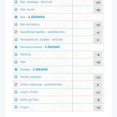
-30
Sile, energija - formule
-63
Sile, navor
Sile -
4 datoteke
-47
Sile na klancu
-4
Specifična toplota - predstavitev
0
Temperatura, toplota - enačbe
Termodinamika -
2 datoteki
-8
Težišče
-18
Tlak
Toplota -
2 datoteki
-22
Trenje, lepenje
0
Uklon valovanja - predstavitev
+2
Uvod v fiziko
-8
Vodič po fizki
-19
Vzgon