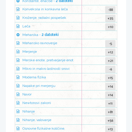
Konstante, enačbe -
2 datoteki
-88
Konveksna in konkavna leča
+35
Kroženje, radialni pospešek
+10
Leča
Mehanika -
2 datoteki
-5
Mehansko ravnovesje
+12
Merjenje
+21
Merske enote, pretvarjanje enot
-6
Mikro in makro lastnosti snovi
+15
Moderna fizika
+14
Napake pri merjenju
+14
Navor
+11
Newtonovi zakoni
+81
Nihanje
+56
Nihanje, valovanje
+13
Osnovne fizikalne količine,