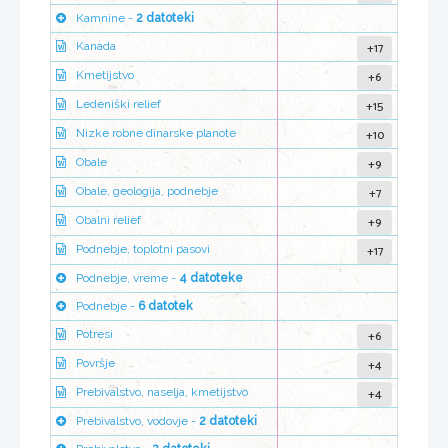
Kamnine -
2 datoteki
+17
Kanada
+6
Kmetijstvo
+15
Ledeniški relief
+10
Nizke robne dinarske planote
+9
Obale
+7
Obale, geologija, podnebje
+9
Obalni relief
+17
Podnebje, toplotni pasovi
Podnebje, vreme -
4 datoteke
Podnebje -
6 datotek
+6
Potresi
+4
Površje
+4
Prebivalstvo, naselja, kmetijstvo
Prebivalstvo, vodovje -
2 datoteki