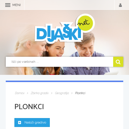
MENI
Domov
Zbirka gradiv
Geografija
Plonkci
PLONKCI
Naloži gradivo