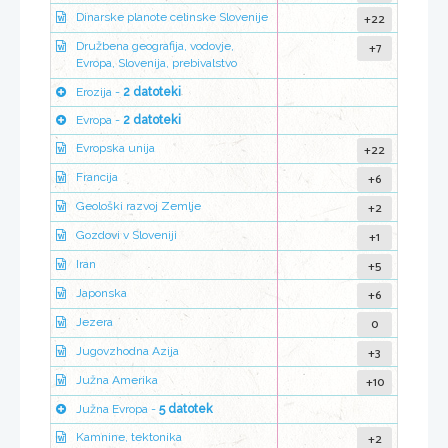
+22
Dinarske planote celinske Slovenije
+7
Družbena geografija, vodovje,
Evropa, Slovenija, prebivalstvo
Erozija -
2 datoteki
Evropa -
2 datoteki
+22
Evropska unija
+6
Francija
+2
Geološki razvoj Zemlje
+1
Gozdovi v Sloveniji
+5
Iran
+6
Japonska
0
Jezera
+3
Jugovzhodna Azija
+10
Južna Amerika
Južna Evropa -
5 datotek
+2
Kamnine, tektonika