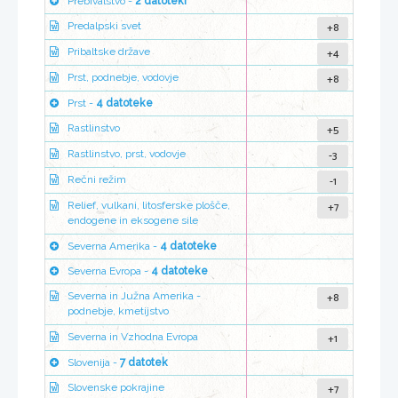
Prebivalstvo -
2 datoteki
+8
Predalpski svet
+4
Pribaltske države
+8
Prst, podnebje, vodovje
Prst -
4 datoteke
+5
Rastlinstvo
-3
Rastlinstvo, prst, vodovje
-1
Rečni režim
+7
Relief, vulkani, litosferske plošče,
endogene in eksogene sile
Severna Amerika -
4 datoteke
Severna Evropa -
4 datoteke
+8
Severna in Južna Amerika -
podnebje, kmetijstvo
+1
Severna in Vzhodna Evropa
Slovenija -
7 datotek
+7
Slovenske pokrajine