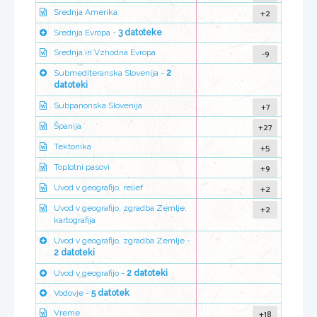
+2
Srednja Amerika
Srednja Evropa -
3 datoteke
-9
Srednja in Vzhodna Evropa
Submediteranska Slovenija -
2
datoteki
+7
Subpanonska Slovenija
+27
Španija
+5
Tektonika
+9
Toplotni pasovi
+2
Uvod v geografijo, relief
+2
Uvod v geografijo, zgradba Zemlje,
kartografija
Uvod v geografijo, zgradba Zemlje -
2 datoteki
Uvod v geografijo -
2 datoteki
Vodovje -
5 datotek
+18
Vreme