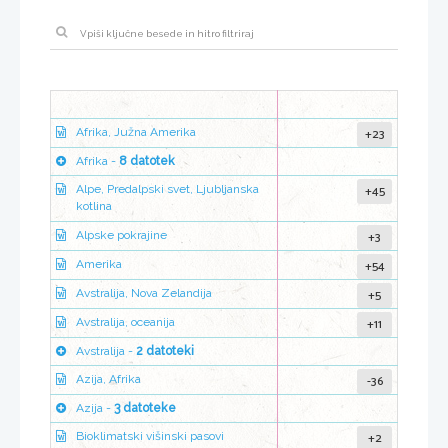
+23
Afrika, Južna Amerika
Afrika -
8 datotek
+45
Alpe, Predalpski svet, Ljubljanska
kotlina
+3
Alpske pokrajine
+54
Amerika
+5
Avstralija, Nova Zelandija
+11
Avstralija, oceanija
Avstralija -
2 datoteki
-36
Azija, Afrika
Azija -
3 datoteke
+2
Bioklimatski višinski pasovi