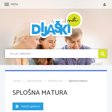
MENI
Domov
Zbirka gradiv
Madžarščina
Splošna matura
SPLOŠNA MATURA
Naloži gradivo