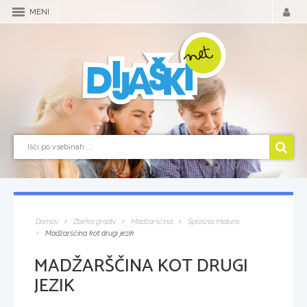
MENI
Domov
Zbirka gradiv
Madžarščina
Splošna matura
Madžarščina kot drugi jezik
MADŽARŠČINA KOT DRUGI
JEZIK