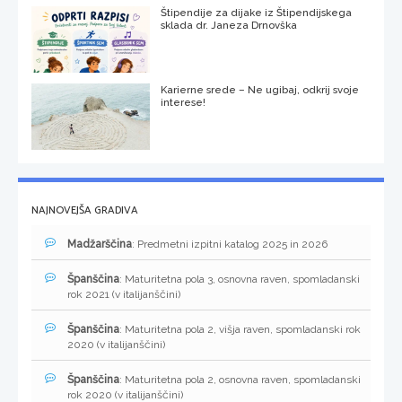
Štipendije za dijake iz Štipendijskega
sklada dr. Janeza Drnovška
Karierne srede – Ne ugibaj, odkrij svoje
interese!
NAJNOVEJŠA GRADIVA
Madžarščina
: Predmetni izpitni katalog 2025 in 2026
Španščina
: Maturitetna pola 3, osnovna raven, spomladanski
rok 2021 (v italijanščini)
Španščina
: Maturitetna pola 2, višja raven, spomladanski rok
2020 (v italijanščini)
Španščina
: Maturitetna pola 2, osnovna raven, spomladanski
rok 2020 (v italijanščini)