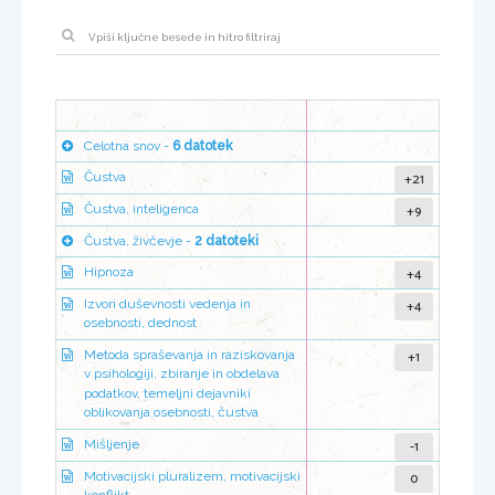
Celotna snov -
6 datotek
+21
Čustva
+9
Čustva, inteligenca
Čustva, živčevje -
2 datoteki
+4
Hipnoza
+4
Izvori duševnosti vedenja in
osebnosti, dednost
+1
Metoda spraševanja in raziskovanja
v psihologiji, zbiranje in obdelava
podatkov, temeljni dejavniki
oblikovanja osebnosti, čustva
-1
Mišljenje
0
Motivacijski pluralizem, motivacijski