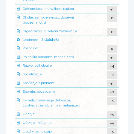
konflikt
+1
Odklonskost in družbeni nadzor
+1
Okolje, samodejavnost, duševni
procesi, motivi
+1
Organizacija in zakoni zaznavanja
Osebnost -
2 datoteki
0
Pozornost
+1
Psiholški obrambni mehanizem
+4
Razvoj psihologije
+2
Socializacija
+1
Soočanje s problemi
+2
Spomin, pozabljanje
+5
Temelji duševnega delovanja,
čustva, stres, obrambni mehanizmi
+5
Učenje
+6
Učenje, mišljenje
+5
Uvod v psihologijo