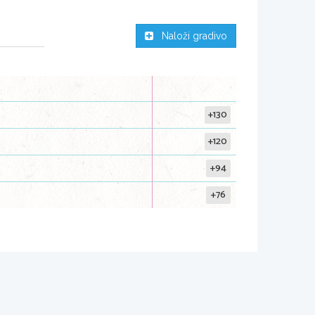
Naloži gradivo
+130
+120
+94
+76