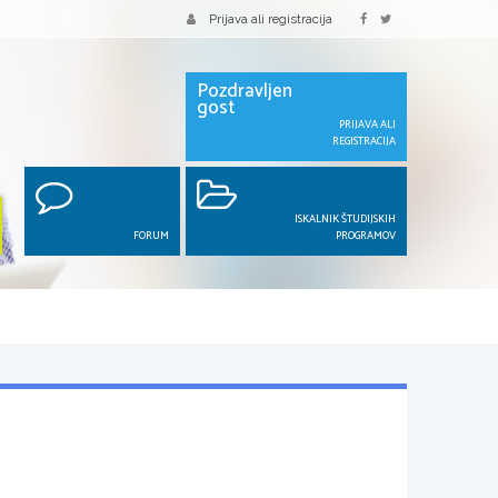
Prijava ali registracija
Pozdravljen
gost
PRIJAVA ALI
REGISTRACIJA
ISKALNIK ŠTUDIJSKIH
FORUM
PROGRAMOV