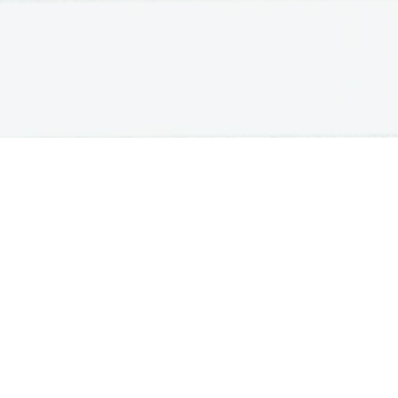
OSNOVNE ŠOLE
SREDNJE ŠOLE
M
Seznam osnovnih šol
Iskalnik SŠ programov
Sp
Osnovnošolski koledar
Srednje šole po regijah
Ma
Nacionalno preverjanje znanja
Vpis v srednje šole
Po