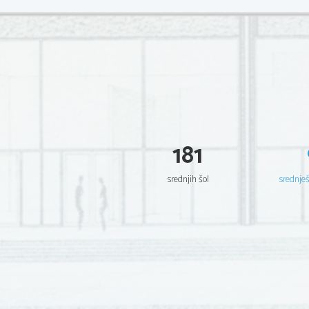
181
srednjih šol
srednje