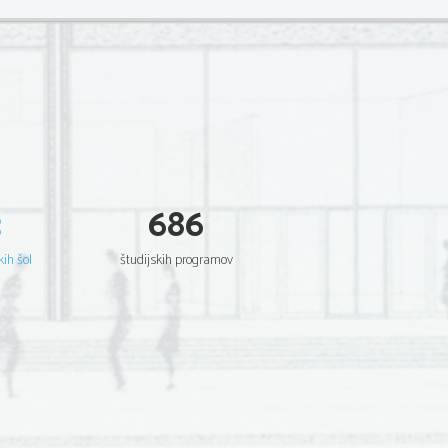
3
686
kih šol
študijskih programov