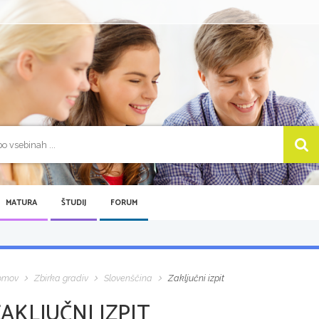
MATURA
ŠTUDIJ
FORUM
omov
Zbirka gradiv
Slovenščina
Zaključni izpit
AKLJUČNI IZPIT