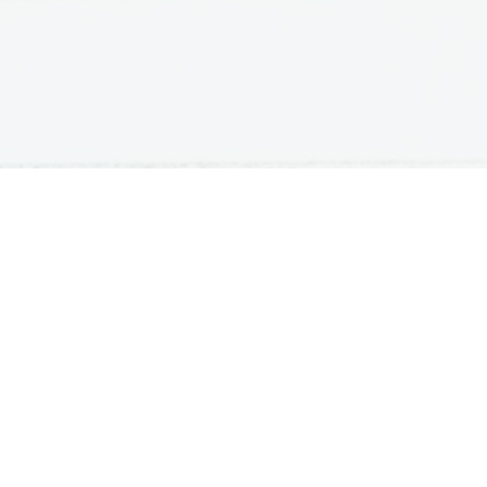
ATURA
ŠTUDIJ
lošna matura
Iskalnik študijskih programov
turitetni tečaj
Univerze
klicna matura
Fakultete in visoke šole