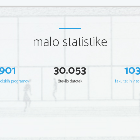
malo statistike
901
30.053
10
šolskih programov
število datotek
fakultet in viso