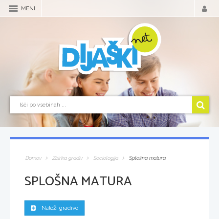
MENI
Domov
Zbirka gradiv
Sociologija
Splošna matura
SPLOŠNA MATURA
Naloži gradivo