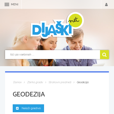
MENI
Domov
Zbirka gradiv
Strokovni predmeti
Geodezija
GEODEZIJA
Naloži gradivo