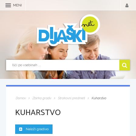
MENI
Domov
Zbirka gradiv
Strokovni predmeti
Kuharstvo
KUHARSTVO
Naloži gradivo