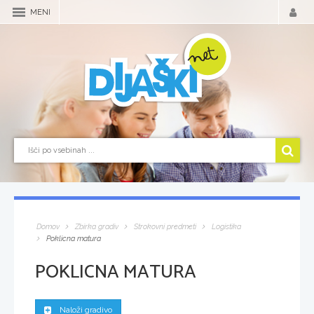
MENI
Domov
Zbirka gradiv
Strokovni predmeti
Logistika
Poklicna matura
POKLICNA MATURA
Naloži gradivo