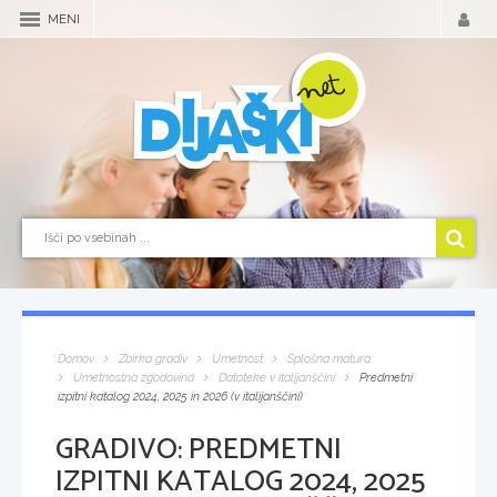
MENI
Domov
Zbirka gradiv
Umetnost
Splošna matura
Umetnostna zgodovina
Datoteke v italijanščini
Predmetni
izpitni katalog 2024, 2025 in 2026 (v italijanščini)
GRADIVO:
PREDMETNI
IZPITNI KATALOG 2024, 2025