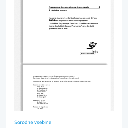
Programma d'esame di maturità generale
◄

Splošna matura
Il presente documento ha validità dalla sessione primaverile dell'anno 
2024
 fino alla pubblicazione di un nuovo programma. 
La validità del Programma per l'anno in cui il candidato deve sostenere 
l'esame di maturità è indicata nel Programma d'esame di maturità 
generale dell'anno in corso.
PROGRAMMA D'ESAME DI MATURITÀ 
GENERALE
 – STORIA DELL'ARTE
Commissione Nazionale per la materia storia dell'arte per l'esame di maturità generale 
Titolo originale: PREDMETNI IZPITNI KATALOG ZA SPLOŠNO MATURO –
 UMETNOSTNA ZGODOVINA
Il programma è
 stato redatto da:
Nadja Blatni
k 
dr. Metoda Kemperl
dr. Tanja Mastnak
Snežana Sotlar
Anton Starc
dr. Rebeka Vidrih
dr. Nadja Zgonik
Recensione a cura di:
dr. 
Martin Germ
mag. 
Irena Šterman 
Traduzione in lingua italiana: 
Lea Škerlič
Revisione per la lingua italiana: 
dr. Sergio Crasnich
Il Catalogo è stato approvato dal Consiglio degli Esperti della Repubblica di Slovenia per l'istruzione generale (Strokovni s
vet 
Sorodne vsebine
Republike Slovenije za splošno izobraževanje) nella seduta n.
 221 
del giorno 1
6/6/20
22 
ed ha validità a partire dall
a 
sessione primaverile dell
'anno 2024
 fino a quando entra in uso quello nuovo. La validità del Programma per l'anno in cui il 
candidato deve sostenere l'esame di maturità è indicata nel Programma d'esame di maturità generale dell'anno in corso.