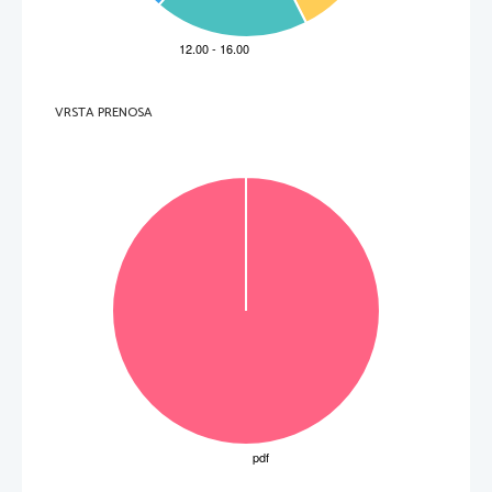
6.3
Suggerimenti per la stesura delle relazioni
 ....................................... 
75
7
CANDIDATI CON NECESSITÀ PARTICOLARI
 ....................................... 
80
8
BIBLIOGRAFIA
 ....................................................................................... 
81
VRSTA PRENOSA