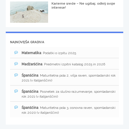
Karierne srede – Ne ugibaj, odkrij svoje
interese!
NAJNOVEJŠA GRADIVA
Matematika
: Podatki o izpitu 2025
Madžarščina
: Predmetni izpitni katalog 2025 in 2026
Španščina
: Maturitetna pola 2, višja raven, spomladanski rok
2021 (v italijanščini)
Španščina
: Posnetek za slušno razumevanje, spomladanski
rok 2021 (v italijanščini)
Španščina
: Maturitetna pola 3, osnovna raven, spomladanski
rok 2020 (v italijanščini)