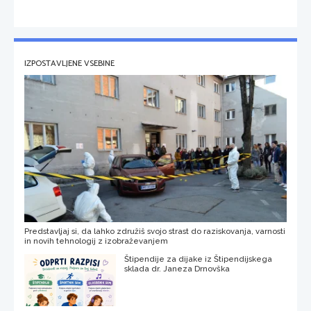
IZPOSTAVLJENE VSEBINE
Predstavljaj si, da lahko združiš svojo strast do raziskovanja, varnosti
in novih tehnologij z izobraževanjem
Štipendije za dijake iz Štipendijskega
sklada dr. Janeza Drnovška