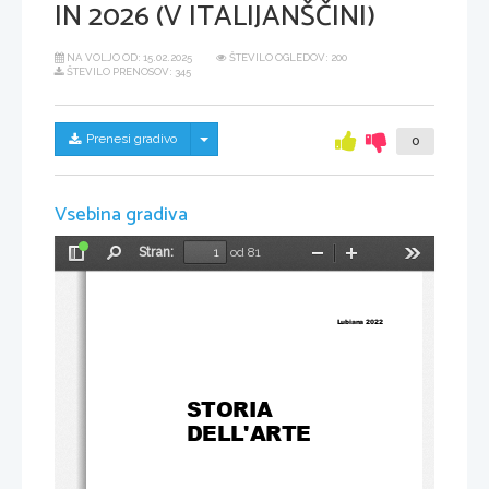
IN 2026 (V ITALIJANŠČINI)
NA VOLJO OD:
15.02.2025
ŠTEVILO OGLEDOV: 200
ŠTEVILO PRENOSOV: 345
Skrij/prikaži meni
Prenesi gradivo
0
Vsebina gradiva
Stran:
od 81
Preklopi
Najdi
Pomanjšaj
Povečaj
Orodja
stransko
vrstico
Lubiana 2022
STORIA 
DELL'ARTE