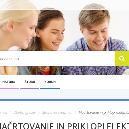
MATURA
ŠTUDIJ
FORUM
omov
Zbirka gradiv
Strokovni predmeti
Načrtovanje in priklopi elektri
NAČRTOVANJE IN PRIKLOPI ELEK