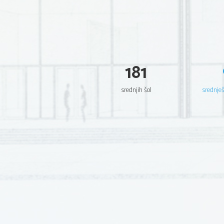
181
srednjih šol
srednje