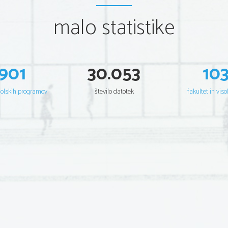
malo statistike
901
30.053
10
šolskih programov
število datotek
fakultet in viso