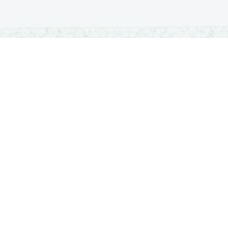
OSNOVNE ŠOLE
SREDNJE ŠOLE
M
Seznam osnovnih šol
Iskalnik SŠ programov
Sp
Osnovnošolski koledar
Srednje šole po regijah
Ma
Nacionalno preverjanje znanja
Vpis v srednje šole
Po
Tretji predmet NPZ
Srednješolski koledar
Vp
Dijaški domovi
ISSN 1581-923X