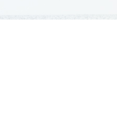
GRADIVA
Šolska gradiva
Pošlji datoteke
Seznam donatorjev
Najbolje ocenjena
Največkrat prenešena
Pogoji uporabe
Pravila
Kontakt
Oglaševanje