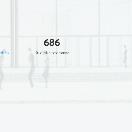
3
686
kih šol
študijskih programov