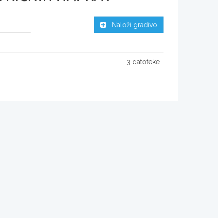
Naloži gradivo
3 datoteke