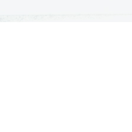
ATURA
ŠTUDIJ
lošna matura
Iskalnik študijskih programov
turitetni tečaj
Univerze
klicna matura
Fakultete in visoke šole
ogled v pole in ugovor
Višje šole
Razpisi za vpis
© Dijaški.net 2000-2026
Vse pravice pridržane