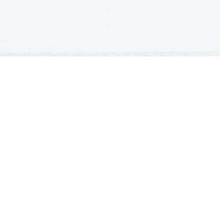
GRADIVA
Šolska gradiva
Pošlji datoteke
Seznam donatorjev
Najbolje ocenjena
Največkrat prenešena