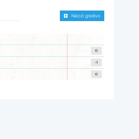
Naloži gradivo
0
-1
0