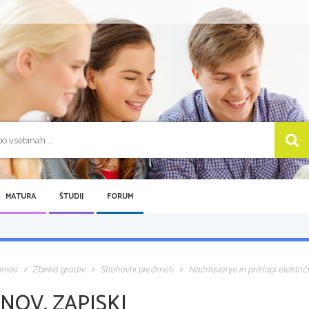
MATURA
ŠTUDIJ
FORUM
omov
Zbirka gradiv
Strokovni predmeti
Načrtovanje in priklopi elektri
NOV, ZAPISKI