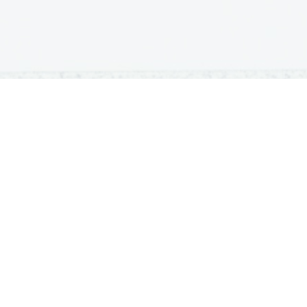
OSNOVNE ŠOLE
SREDNJE ŠOLE
M
Seznam osnovnih šol
Iskalnik SŠ programov
Sp
Osnovnošolski koledar
Srednje šole po regijah
Ma
Nacionalno preverjanje znanja
Vpis v srednje šole
Po
Tretji predmet NPZ
Srednješolski koledar
Vp
Dijaški domovi