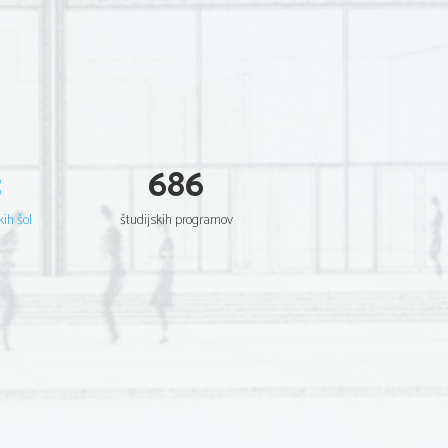
3
686
kih šol
študijskih programov