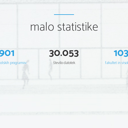
malo statistike
901
30.053
10
šolskih programov
število datotek
fakultet in viso