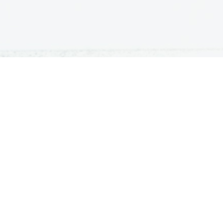
ATURA
ŠTUDIJ
lošna matura
Iskalnik študijskih programov
turitetni tečaj
Univerze
klicna matura
Fakultete in visoke šole
ogled v pole in ugovor
Višje šole
Razpisi za vpis