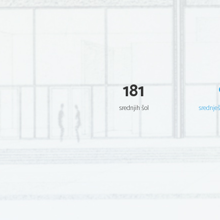
181
srednjih šol
srednje