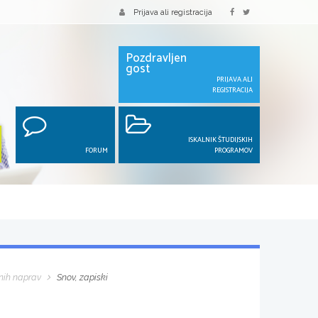
Prijava ali registracija
Pozdravljen
gost
PRIJAVA ALI
REGISTRACIJA
ISKALNIK ŠTUDIJSKIH
FORUM
PROGRAMOV
čnih naprav
Snov, zapiski