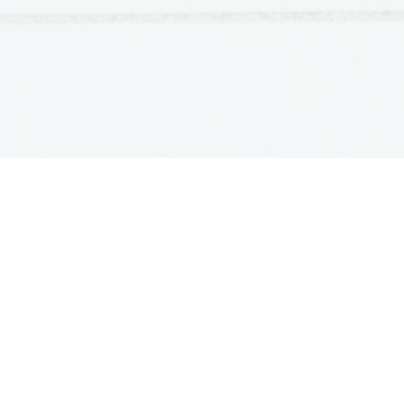
OSNOVNE ŠOLE
SREDNJE ŠOLE
M
Seznam osnovnih šol
Iskalnik SŠ programov
Sp
Osnovnošolski koledar
Srednje šole po regijah
Ma