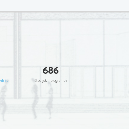
3
686
kih šol
študijskih programov