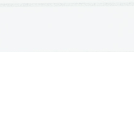
ATURA
ŠTUDIJ
lošna matura
Iskalnik študijskih programov
turitetni tečaj
Univerze