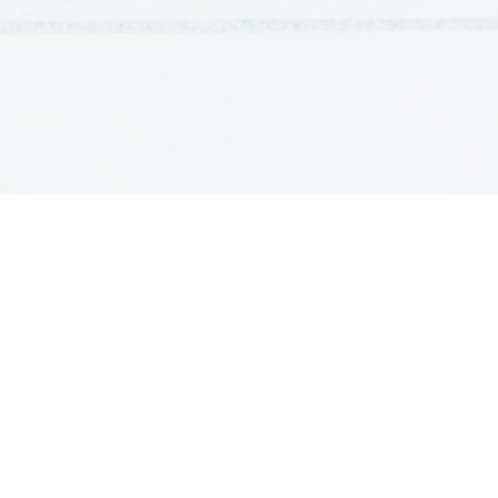
GRADIVA
Šolska gradiva
Pošlji datoteke