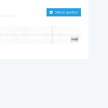
Naloži gradivo
+148