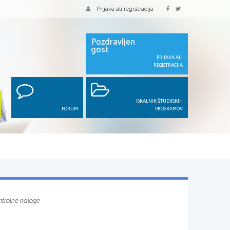
Prijava ali registracija
Pozdravljen
gost
PRIJAVA ALI
REGISTRACIJA
ISKALNIK ŠTUDIJSKIH
FORUM
PROGRAMOV
ontrolne naloge