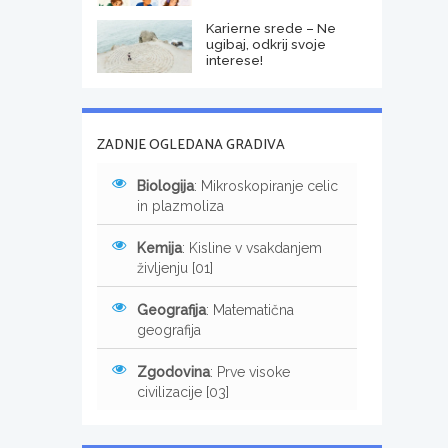
Karierne srede – Ne
ugibaj, odkrij svoje
interese!
ZADNJE OGLEDANA GRADIVA
Biologija
: Mikroskopiranje celic
in plazmoliza
Kemija
: Kisline v vsakdanjem
življenju [01]
Geografija
: Matematična
geografija
Zgodovina
: Prve visoke
civilizacije [03]