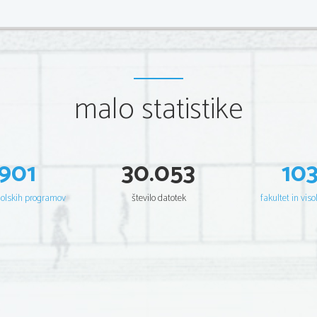
malo statistike
901
30.053
10
šolskih programov
število datotek
fakultet in viso