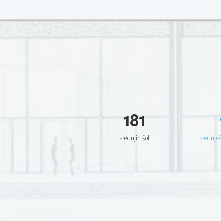
181
srednjih šol
srednje