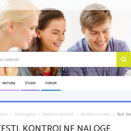
MATURA
ŠTUDIJ
FORUM
omov
Zbirka gradiv
Strokovni predmeti
Tehnika in varnost
Testi, k
TESTI, KONTROLNE NALOGE