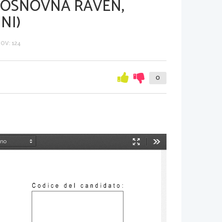
 OSNOVNA RAVEN,
NI)
OV: 124
0
Način
Orodja
predstavitve