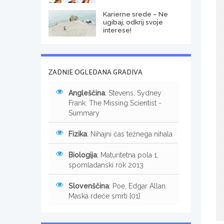
Karierne srede – Ne
ugibaj, odkrij svoje
interese!
ZADNJE OGLEDANA GRADIVA
Angleščina
: Stevens, Sydney
Frank: The Missing Scientist -
Summary
Fizika
: Nihajni čas težnega nihala
Biologija
: Maturitetna pola 1,
spomladanski rok 2013
Slovenščina
: Poe, Edgar Allan:
Maska rdeče smrti [01]