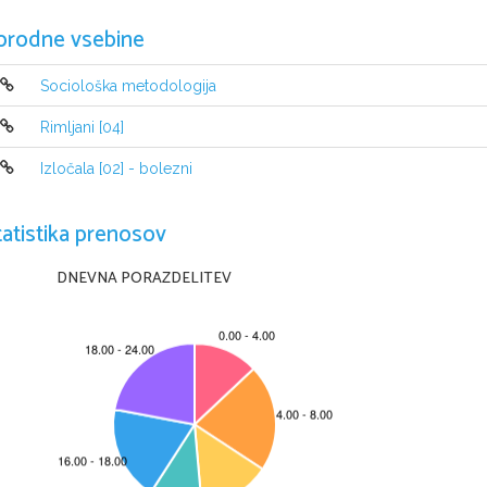
orodne vsebine
Sociološka metodologija
Rimljani [04]
Izločala [02] - bolezni
tatistika prenosov
DNEVNA PORAZDELITEV