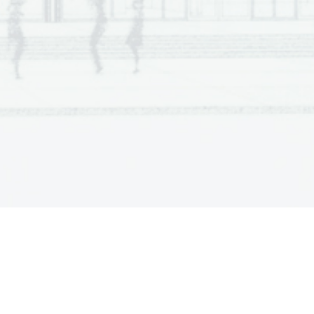
  Sc
ientia  Est  Potentia  Scientia  Est  Potentia
  Sc
ientia  Est  Potentia  Scientia  Est  Potentia
  Sc
ientia  Est  Potentia  Scientia  Est  Potentia
  Sc
ientia  Est  Potentia  Scientia  Est  Potentia
  Sc
ientia  Est  Potentia  Scientia  Est  Potentia
  Sc
ientia  Est  Potentia  Scientia  Est  Potentia
  Sc
ientia  Est  Potentia  Scientia  Est  Potentia
  Sc
ientia  Est  Potentia  Scientia  Est  Potentia
  Sc
ientia  Est  Potentia  Scientia  Est  Potentia
  Sc
ientia  Est  Potentia  Scientia  Est  Potentia
  Sc
ientia  Est  Potentia  Scientia  Est  Potentia
  Sc
ientia  Est  Potentia  Scientia  Est  Potentia
  Sc
ientia  Est  Potentia  Scientia  Est  Potentia
  Sc
ientia  Est  Potentia  Scientia  Est  Potentia
  Sc
ientia  Est  Potentia  Scientia  Est  Potentia
  Sc
ientia  Est  Potentia  Scientia  Est  Potentia
  Sc
ientia  Est  Potentia  Scientia  Est  Potentia
  Sc
ientia  Est  Potentia  Scientia  Est  Potentia
  Sc
ientia  Est  Potentia  Scientia  Est  Potentia
  Sc
ientia  Est  Potentia  Scientia  Est  Potentia
  Sc
ientia  Est  Potentia  Scientia  Est  Potentia
  Sc
ientia  Est  Potentia  Scientia  Est  Potentia
  Sc
ientia  Est  Potentia  Scientia  Est  Potentia
  Sc
ientia  Est  Potentia  Scientia  Est  Potentia
  Sc
ientia  Est  Potentia  Scientia  Est  Potentia
  Sc
ientia  Est  Potentia  Scientia  Est  Potentia
  Sc
ientia  Est  Potentia  Scientia  Est  Potentia
  Sc
ientia  Est  Potentia  Scientia  Est  Potentia
  Sc
ientia  Est  Potentia  Scientia  Est  Potentia
  Sc
ientia  Est  Potentia  Scientia  Est  Potentia
  Sc
ientia  Est  Potentia  Scientia  Est  Potentia
  Sc
ientia  Est  Potentia  Scientia  Est  Potentia
  Sc
ientia  Est  Potentia  Scientia  Est  Potentia
  Sc
ientia  Est  Potentia  Scientia  Est  Potentia
  Sc
ientia  Est  Potentia  Scientia  Est  Potentia
  Sc
ientia  Est  Potentia  Scientia  Est  Potentia
  Sc
ientia  Est  Potentia  Scientia  Est  Potentia
  Sc
ientia  Est  Potentia  Scientia  Est  Potentia
  Sc
ientia  Est  Potentia  Scientia  Est  Potentia
  Sc
ientia  Est  Potentia  Scientia  Est  Potentia