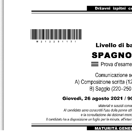
*M21228113I* 