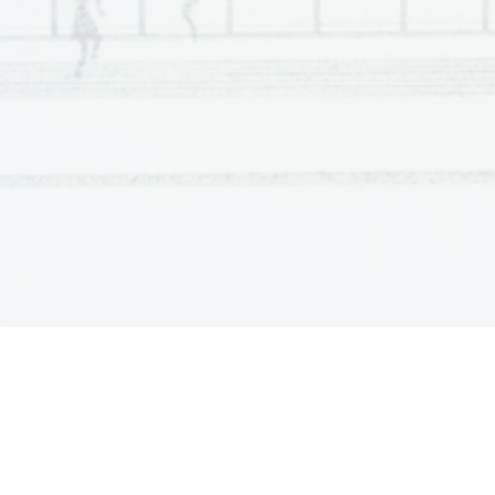
Scientia  Est  Potentia  Scien
tia  Est  Potentia  Scientia  Est  Potentia
Scientia  Est  Potentia  Scien
tia  Est  Potentia  Scientia  Est  Potentia
Scientia  Est  Potentia  Scien
tia  Est  Potentia  Scientia  Est  Potentia
Scientia  Est  Potentia  Scien
tia  Est  Potentia  Scientia  Est  Potentia
Scientia  Est  Potentia  Scien
tia  Est  Potentia  Scientia  Est  Potentia
Scientia  Est  Potentia  Scien
tia  Est  Potentia  Scientia  Est  Potentia
Scientia  Est  Potentia  Scien
tia  Est  Potentia  Scientia  Est  Potentia
Scientia  Est  Potentia  Scien
tia  Est  Potentia  Scientia  Est  Potentia
Scientia  Est  Potentia  Scien
tia  Est  Potentia  Scientia  Est  Potentia
Scientia  Est  Potentia  Scien
tia  Est  Potentia  Scientia  Est  Potentia
Scientia  Est  Potentia  Scien
tia  Est  Potentia  Scientia  Est  Potentia
Scientia  Est  Potentia  Scien
tia  Est  Potentia  Scientia  Est  Potentia
Scientia  Est  Potentia  Scien
tia  Est  Potentia  Scientia  Est  Potentia
Scientia  Est  Potentia  Scien
tia  Est  Potentia  Scientia  Est  Potentia
Scientia  Est  Potentia  Scien
tia  Est  Potentia  Scientia  Est  Potentia
Scientia  Est  Potentia  Scien
tia  Est  Potentia  Scientia  Est  Potentia
Scientia  Est  Potentia  Scien
tia  Est  Potentia  Scientia  Est  Potentia
Scientia  Est  Potentia  Scien
tia  Est  Potentia  Scientia  Est  Potentia
Scientia  Est  Potentia  Scien
tia  Est  Potentia  Scientia  Est  Potentia
Scientia  Est  Potentia  Scien
tia  Est  Potentia  Scientia  Est  Potentia
Scientia  Est  Potentia  Scien
tia  Est  Potentia  Scientia  Est  Potentia
Scientia  Est  Potentia  Scien
tia  Est  Potentia  Scientia  Est  Potentia
Scientia  Est  Potentia  Scien
tia  Est  Potentia  Scientia  Est  Potentia
Scientia  Est  Potentia  Scien
tia  Est  Potentia  Scientia  Est  Potentia
Scientia  Est  Potentia  Scien
tia  Est  Potentia  Scientia  Est  Potentia
Scientia  Est  Potentia  Scien
tia  Est  Potentia  Scientia  Est  Potentia
Scientia  Est  Potentia  Scien
tia  Est  Potentia  Scientia  Est  Potentia
Scientia  Est  Potentia  Scien
tia  Est  Potentia  Scientia  Est  Potentia
Scientia  Est  Potentia  Scien
tia  Est  Potentia  Scientia  Est  Potentia
Scientia  Est  Potentia  Scien
tia  Est  Potentia  Scientia  Est  Potentia
Scientia  Est  Potentia  Scien
tia  Est  Potentia  Scientia  Est  Potentia
Scientia  Est  Potentia  Scien
tia  Est  Potentia  Scientia  Est  Potentia
Scientia  Est  Potentia  Scien
tia  Est  Potentia  Scientia  Est  Potentia
Scientia  Est  Potentia  Scien
tia  Est  Potentia  Scientia  Est  Potentia
Scientia  Est  Potentia  Scien
tia  Est  Potentia  Scientia  Est  Potentia
Scientia  Est  Potentia  Scien
tia  Est  Potentia  Scientia  Est  Potentia
Scientia  Est  Potentia  Scien
tia  Est  Potentia  Scientia  Est  Potentia
Scientia  Est  Potentia  Scien
tia  Est  Potentia  Scientia  Est  Potentia
Scientia  Est  Potentia  Scien
tia  Est  Potentia  Scientia  Est  Potentia
Scientia  Est  Potentia  Scien
tia  Est  Potentia  Scientia  Est  Potentia