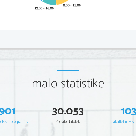
*M21228113I
2/8 
Scientia  Est  Potentia  Scien
tia  Est  Potentia  Scientia  Est  Potentia
Scientia  Est  Potentia  Scien
tia  Est  Potentia  Scientia  Est  Potentia
Scientia  Est  Potentia  Scien
tia  Est  Potentia  Scientia  Est  Potentia
Scientia  Est  Potentia  Scien
tia  Est  Potentia  Scientia  Est  Potentia
Scientia  Est  Potentia  Scien
tia  Est  Potentia  Scientia  Est  Potentia
Scientia  Est  Potentia  Scien
tia  Est  Potentia  Scientia  Est  Potentia
Scientia  Est  Potentia  Scien
tia  Est  Potentia  Scientia  Est  Potentia
Scientia  Est  Potentia  Scien
tia  Est  Potentia  Scientia  Est  Potentia
Scientia  Est  Potentia  Scien
tia  Est  Potentia  Scientia  Est  Potentia
Scientia  Est  Potentia  Scien
tia  Est  Potentia  Scientia  Est  Potentia
Scientia  Est  Potentia  Scien
tia  Est  Potentia  Scientia  Est  Potentia
malo statistike
Scientia  Est  Potentia  Scien
tia  Est  Potentia  Scientia  Est  Potentia
Scientia  Est  Potentia  Scien
tia  Est  Potentia  Scientia  Est  Potentia
Scientia  Est  Potentia  Scien
tia  Est  Potentia  Scientia  Est  Potentia
Scientia  Est  Potentia  Scien
tia  Est  Potentia  Scientia  Est  Potentia
Scientia  Est  Potentia  Scien
tia  Est  Potentia  Scientia  Est  Potentia
Scientia  Est  Potentia  Scien
tia  Est  Potentia  Scientia  Est  Potentia
Scientia  Est  Potentia  Scien
tia  Est  Potentia  Scientia  Est  Potentia
Scientia  Est  Potentia  Scien
tia  Est  Potentia  Scientia  Est  Potentia
Scientia  Est  Potentia  Scien
tia  Est  Potentia  Scientia  Est  Potentia
901
30.053
10
Scientia  Est  Potentia  Scien
tia  Est  Potentia  Scientia  Est  Potentia
Scientia  Est  Potentia  Scien
tia  Est  Potentia  Scientia  Est  Potentia
Scientia  Est  Potentia  Scien
tia  Est  Potentia  Scientia  Est  Potentia
Scientia  Est  Potentia  Scien
tia  Est  Potentia  Scientia  Est  Potentia
šolskih programov
število datotek
fakultet in viso
Scientia  Est  Potentia  Scien
tia  Est  Potentia  Scientia  Est  Potentia
Scientia  Est  Potentia  Scien
tia  Est  Potentia  Scientia  Est  Potentia
Scientia  Est  Potentia  Scien
tia  Est  Potentia  Scientia  Est  Potentia
Scientia  Est  Potentia  Scien
tia  Est  Potentia  Scientia  Est  Potentia
Scientia  Est  Potentia  Scien
tia  Est  Potentia  Scientia  Est  Potentia