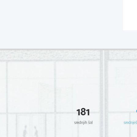
181
srednjih šol
srednje