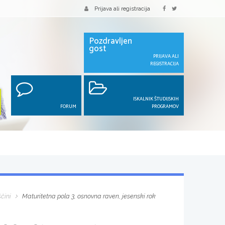
Prijava ali registracija
Pozdravljen
gost
PRIJAVA ALI
REGISTRACIJA
ISKALNIK ŠTUDIJSKIH
FORUM
PROGRAMOV
ščini
Maturitetna pola 3, osnovna raven, jesenski rok