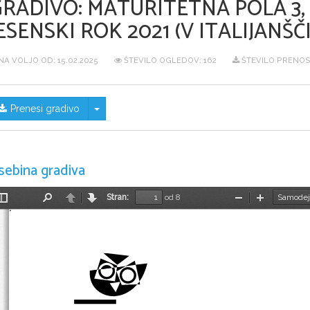
GRADIVO:
MATURITETNA POLA 3,
ESENSKI ROK 2021 (V ITALIJANŠČI
NA VOLJO OD:
15.02.2025
ŠTEVILO OGLEDOV: 162
ŠTEVILO PRENOS
Skrij/prikaži meni
Prenesi gradivo
sebina gradiva
Stran:
od 8
Preklopi
Najdi
Nazaj
Naprej
Pomanjšaj
Povečaj
stransko
vrstico