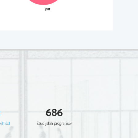
02*
  Sc
ientia  Est  Potentia  Scientia  Est  Potentia
  Sc
ientia  Est  Potentia  Scientia  Est  Potentia
  Sc
ientia  Est  Potentia  Scientia  Est  Potentia
  Sc
ientia  Est  Potentia  Scientia  Est  Potentia
  Sc
ientia  Est  Potentia  Scientia  Est  Potentia
  Sc
ientia  Est  Potentia  Scientia  Est  Potentia
  Sc
ientia  Est  Potentia  Scientia  Est  Potentia
  Sc
ientia  Est  Potentia  Scientia  Est  Potentia
  Sc
ientia  Est  Potentia  Scientia  Est  Potentia
  Sc
ientia  Est  Potentia  Scientia  Est  Potentia
  Sc
ientia  Est  Potentia  Scientia  Est  Potentia
  Sc
ientia  Est  Potentia  Scientia  Est  Potentia
  Sc
ientia  Est  Potentia  Scientia  Est  Potentia
  Sc
ientia  Est  Potentia  Scientia  Est  Potentia
  Sc
ientia  Est  Potentia  Scientia  Est  Potentia
  Sc
ientia  Est  Potentia  Scientia  Est  Potentia
  Sc
ientia  Est  Potentia  Scientia  Est  Potentia
  Sc
ientia  Est  Potentia  Scientia  Est  Potentia
  Sc
ientia  Est  Potentia  Scientia  Est  Potentia
  Sc
ientia  Est  Potentia  Scientia  Est  Potentia
3
686
  Sc
ientia  Est  Potentia  Scientia  Est  Potentia
  Sc
ientia  Est  Potentia  Scientia  Est  Potentia
  Sc
ientia  Est  Potentia  Scientia  Est  Potentia
  Sc
ientia  Est  Potentia  Scientia  Est  Potentia
kih šol
študijskih programov
  Sc
ientia  Est  Potentia  Scientia  Est  Potentia
  Sc
ientia  Est  Potentia  Scientia  Est  Potentia
  Sc
ientia  Est  Potentia  Scientia  Est  Potentia
  Sc
ientia  Est  Potentia  Scientia  Est  Potentia
  Sc
ientia  Est  Potentia  Scientia  Est  Potentia