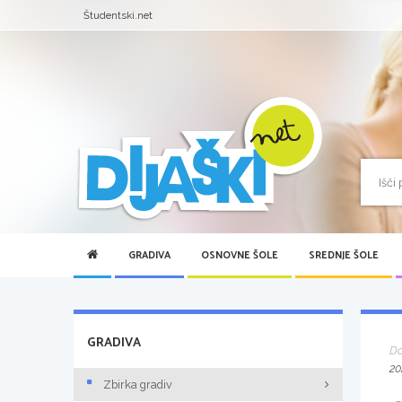
Študentski.net
GRADIVA
OSNOVNE ŠOLE
SREDNJE ŠOLE
GRADIVA
D
20
Zbirka gradiv