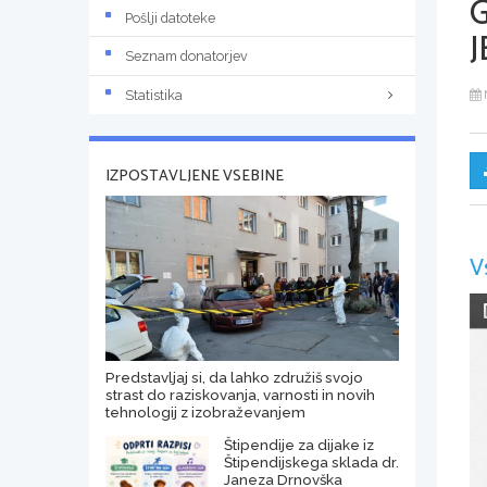
Pošlji datoteke
J
Seznam donatorjev
Statistika
IZPOSTAVLJENE VSEBINE
V
Predstavljaj si, da lahko združiš svojo
strast do raziskovanja, varnosti in novih
tehnologij z izobraževanjem
Štipendije za dijake iz
Štipendijskega sklada dr.
Janeza Drnovška