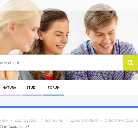
MATURA
ŠTUDIJ
FORUM
omov
Zbirka gradiv
Španščina
Splošna matura
Datoteke v italijan
21 (v italijanščini)