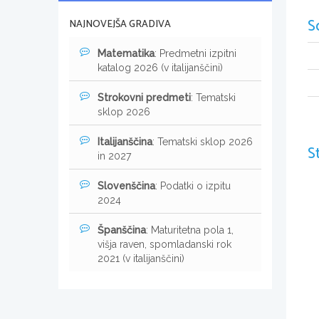
S
NAJNOVEJŠA GRADIVA
Matematika
: Predmetni izpitni
katalog 2026 (v italijanščini)
Strokovni predmeti
: Tematski
sklop 2026
Italijanščina
: Tematski sklop 2026
S
in 2027
Slovenščina
: Podatki o izpitu
2024
Španščina
: Maturitetna pola 1,
višja raven, spomladanski rok
2021 (v italijanščini)