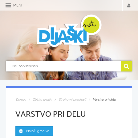
MENI
Domov
Zbirka gradiv
Strokovni predmeti
Varstvo pri delu
VARSTVO PRI DELU
Naloži gradivo