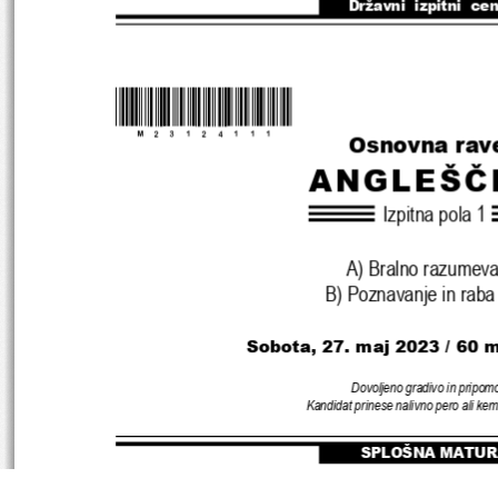
Državni  izpitni  ce
*M23124111
*
Osnovna rav
ANGLEŠČ
Izpitna pola 1
A) Bralno razumeva
B) Poznavanje in raba 
Sobota, 27. maj 2023 / 60 m
Dovoljeno gradivo in pripom
Kandidat prinese nalivno pero ali kem
SPLOŠNA MATUR