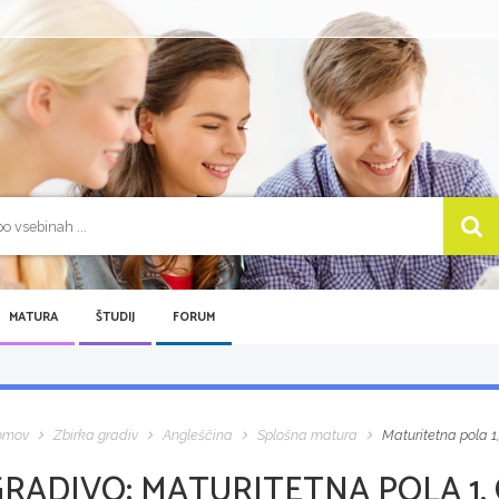
MATURA
ŠTUDIJ
FORUM
omov
Zbirka gradiv
Angleščina
Splošna matura
Maturitetna pola 
GRADIVO:
MATURITETNA POLA 1,