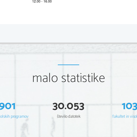
*M23124111
2/12 
A) BRALNO RAZUMEVANJ
E 
Task 1: Multiple choice questions
Read the text below and choose the correct answer (A, B,
beginning (0).
Da Capo
Earlier that day Oliver and I had been to the home of Ca
malo statistike
what was once rue Lepsius, later renamed rue Sharm el
Cavafy. We laughed at the change of street 
names, at ho
make decisions since the dawn of its founding three hu
5 
couldn’t even make up its mind what to call its own stree
I said. He didn’t 
respond.
What surprised me as soon as we walked into the hot a
901
30.053
10
the great poet’s home was hearing Oliver rattle off his gr
How and when had he learned modern Greek? And ho
his life, and how many didn’t he know about mine? He’d 
10 
truly helped was the year he’d spent teaching in Greece
šolskih programov
število datotek
fakultet in viso
acquired the language in no time, while his wife had sta
the Durrell brothers on a sunlit deck and picking up frag
who spoke no English.
Cavafy’s apartment, which was now a makeshift museum,
15 