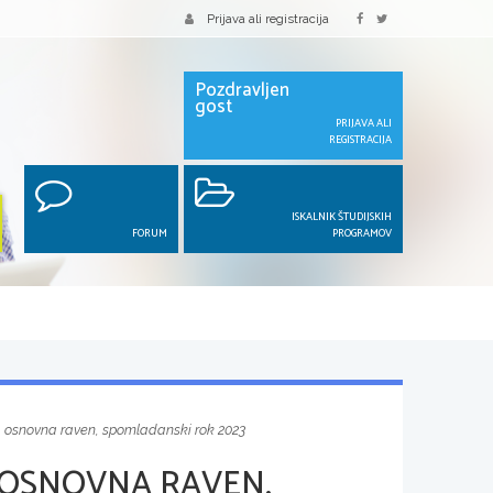
Prijava ali registracija
Pozdravljen
gost
PRIJAVA ALI
REGISTRACIJA
ISKALNIK ŠTUDIJSKIH
FORUM
PROGRAMOV
1, osnovna raven, spomladanski rok 2023
 OSNOVNA RAVEN,