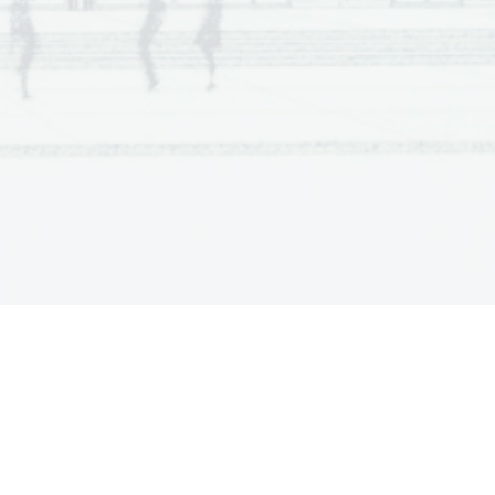
as we entered and, with the exception of 
e in the hom
e sat heavily on the spare, 
.   
some abandoned storage house. We were 
V sivo polje ne pišite
oto-
portraits of a grim
-looking Cavafy that 
olume of Cavafy’s 
poems in Greek.
hop overlooking the bay, Oliver began 
irst in Greek and then in his own hasty 
. It was about a Greek colony in Italy 
amed Paistos and still later Paestum by 
after they’d settled, t
hese Greeks 
.   
of the Greek language, and acquired 
V sivo polje ne pišite
when, on that ritual anniversary, the 
ek music
 and Greek rituals to recall, as 
eir ancestors, realizing to their great 
 and were no better than the Barbarians 
 embracing what was left of their 
day.
n the sixteenth of November each year 
– 
, he would take time out to remember 
.   
uld have been had we 
stayed together.
V sivo polje ne pišite
your smell, even,” he said. Over the years 
 overlooking a lake where he would take 
s with mine. The vigil, as my father 
rupted nothing. 
But recently, he went 
came to him that the situation was 
ne day a year and that the attraction of 
hing and didn’t want to forget, and that 
forgotten nothing, still, he knew that 
.   
cause we had never really parted and 