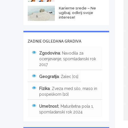
Karierne srede – Ne
ugibaj, odkrij svoje
interese!
ZADNJE OGLEDANA GRADIVA
Zgodovina
: Navodila za
ocenjevanje, spomladanski rok
2017
Geografija
: Žalec [01]
Fizika
: Zveza med silo, maso in
pospeškom [10]
Umetnost
: Maturitetna pola 1,
spomladanski rok 2024