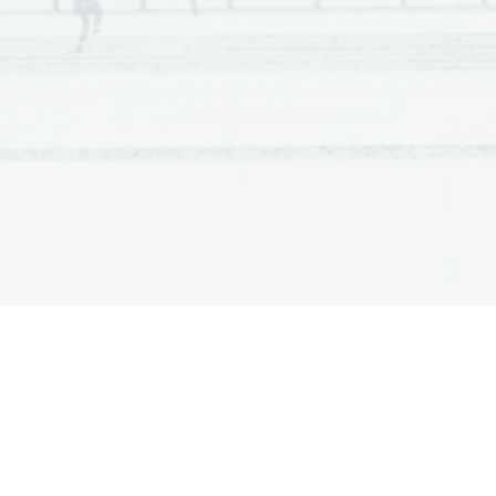
The neighborhood itself was drab. There was little light 
scattered sounds rising from the street, the dead silenc
old furniture that had most likely been picked up from 
both disappointed by the assortment of cheaply made ph
lined the walls. To commemorate the v
isit, we bought a v
20 
When we sat next to each other in an old Greek pastry s
Par
4
reading aloud one of the poems from that volume to me, f
translation. I
 couldn’t remember reading that poem before
that the Greeks called Poseidonia and that was later ren
the Romans. Over the centuries and so many generations 
25 
eventually lost the memory of their Greek heritage and 
Roman customs instead 
– except for one day each year 
Poseidonians would celebrate a Greek festival with Gre
best each could, the forgotten customs and language of th
sorrow that they’d lost their magnificent Greek heritage
30 
the Greeks used to scorn. By s
undown that day they’d be
Greek identity only to watch it vanish by sunup the next 
But Oliver told me something I will never forget: that o
my birthday 
– though married and the father of two sons
the Poseidonian in himself and to consider what life wo
35 
“I feared I was starting to forget your face, your voice, 
he had found his own ritual spot not far from his office,
a few moments on that day to think of our unlived life, hi
would have called it, never lasted long enough and it dis
on, and perhaps because he was elsewhere that year, it 
40 
entirely reversed, that he was a Poseidonian on all but o
bygone days had never left him, that he had forgotten not
even if he couldn’t write or call to see whether I too had 
though neither of us sought out the other it was only be