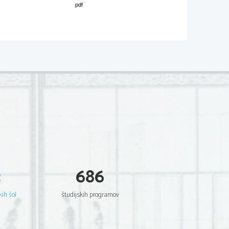
02
*
.
V sivo polje ne pišite
 C, or D). There is an example at the 
.   
V sivo polje ne pišite
vafy, a well
-
known Egyptian poet, on 
 Sheikh, and now known as rue C. P. 
w the city of Alexandria, so unable to 
ndred and some years before Christ, 
ts. “Everything comes in layers here,” 
nd humid apartment that had once been 
3
686
eeting to the attendant in perfect Greek. 
.   
w many m
ore things didn’t I know about 
V sivo polje ne pišite
taken a crash course, he said, but what 
 with his wife and sons. The boys 
kih šol
študijskih programov
yed home a lot, reading the novels by 
ments of Greek from their cleaning lady, 
 felt drab despite the open windows. 