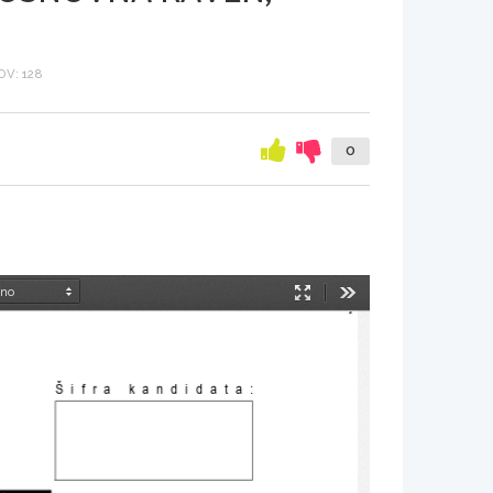
V: 128
0
Način
Orodja
predstavitve
Šifra kandidata: