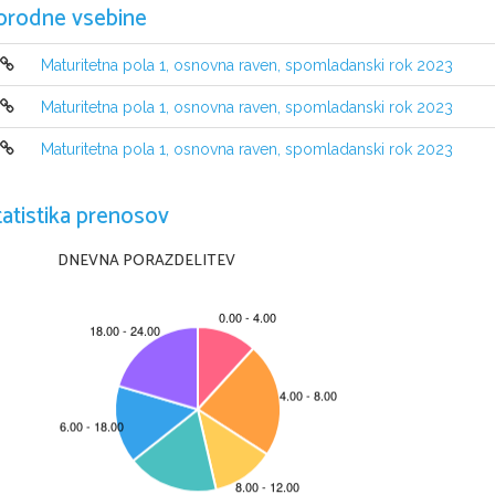
orodne vsebine
Maturitetna pola 1, osnovna raven, spomladanski rok 2023
Maturitetna pola 1, osnovna raven, spomladanski rok 2023
Maturitetna pola 1, osnovna raven, spomladanski rok 2023
NAVODILA KANDIDATU
Pazljivo preberite ta navodila.
Ne odpirajte izpitne pole in ne začenjajte reševati nalog
, 
dokler vam na
tatistika prenosov
Prilepite kodo oziroma vpišite svojo šifro (
v okvirček desno zgoraj na tej str
Izpitna pola je sestavljena iz dveh delov, dela A in dela B. 
Časa za reševanj
DNEVNA PORAZDELITEV
dela A porabite 35 minut, za reševanje dela B pa 25 minut.
Izpitna pola vsebuje 2 
nalogi v delu A in 
2 
nalogi v delu B
. 
Število točk
, 
ki 
v delu B. Vsaka pravilna rešitev je vredna 1 
točko
. 
Rešitve pišite z nalivnim peresom ali s kemičnim svinčnikom v izpitno polo 
čitljivo in skladno s pravopisnimi pravili
. 
Če se zmotite
, 
napisano prečrtajte 
nejasni popravki bodo ocenjeni z 0 
točkami
.
Zaupajte vase in v svoje zmožnosti
. 
Želimo vam veliko uspeha
.
Ta pola ima 12 strani, od tega 2 prazni.