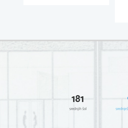
181
srednjih šol
srednje