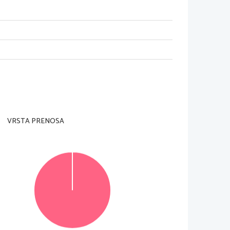
dzorni učitelj tega ne dovoli
.
ani
).
e je 
60 minut. 
Priporočamo vam
, da za reševanje 
VRSTA PRENOSA
jih lahko dosežete
, je 50, 
od tega 
20 v delu A in 30 
v za to predvideni prostor 
znotraj okvirja
. Pišite 
in rešitev zapišite na novo
. 
Nečitljivi zapisi in 
© Državni izpitni center
Vse pravice pridržane
.