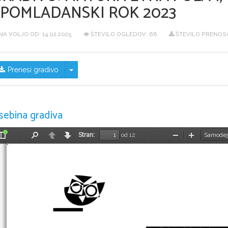
SPOMLADANSKI ROK 2023
NA VOLJO OD:
14.02.2025
ŠTEVILO OGLEDOV: 68
ŠTEVILO PRENOSO
Skrij/prikaži meni
Prenesi gradivo
sebina gradiva
Stran:
od 12
Preklopi
Najdi
Nazaj
Naprej
Pomanjšaj
Povečaj
stransko
vrstico