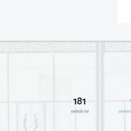
181
srednjih šol
srednje