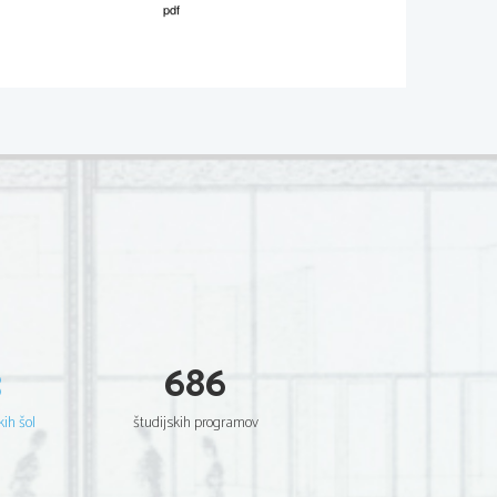
02*
.
V sivo polje ne pišite
  Scientia  Est  Potentia  Scientia  Est  Potentia
  Scientia  Est  Potentia  Scientia  Est  Potentia
  Scientia  Est  Potentia  Scientia  Est  Potentia
  Scientia  Est  Potentia  Scientia  Est  Potentia
  Scientia  Est  Potentia  Scientia  Est  Potentia
  Scientia  Est  Potentia  Scientia  Est  Potentia
  Scientia  Est  Potentia  Scientia  Est  Potentia
  Scientia  Est  Potentia  Scientia  Est  Potentia
.     
  Scientia  Est  Potentia  Scientia  Est  Potentia
  Scientia  Est  Potentia  Scientia  Est  Potentia
V sivo polje ne pišite
  Scientia  Est  Potentia  Scientia  Est  Potentia
  Scientia  Est  Potentia  Scientia  Est  Potentia
  Scientia  Est  Potentia  Scientia  Est  Potentia
  Scientia  Est  Potentia  Scientia  Est  Potentia
  Scientia  Est  Potentia  Scientia  Est  Potentia
  Scientia  Est  Potentia  Scientia  Est  Potentia
  Scientia  Est  Potentia  Scientia  Est  Potentia
  Scientia  Est  Potentia  Scientia  Est  Potentia
  Scientia  Est  Potentia  Scientia  Est  Potentia
  Scientia  Est  Potentia  Scientia  Est  Potentia
3
686
  Scientia  Est  Potentia  Scientia  Est  Potentia
.   
  Scientia  Est  Potentia  Scientia  Est  Potentia
  Scientia  Est  Potentia  Scientia  Est  Potentia
V sivo polje ne pišite
  Scientia  Est  Potentia  Scientia  Est  Potentia
kih šol
študijskih programov
  Scientia  Est  Potentia  Scientia  Est  Potentia
  Scientia  Est  Potentia  Scientia  Est  Potentia
  Scientia  Est  Potentia  Scientia  Est  Potentia
  Scientia  Est  Potentia  Scientia  Est  Potentia
  Scientia  Est  Potentia  Scientia  Est  Potentia
  Scientia  Est  Potentia  Scientia  Est  Potentia
  Scientia  Est  Potentia  Scientia  Est  Potentia