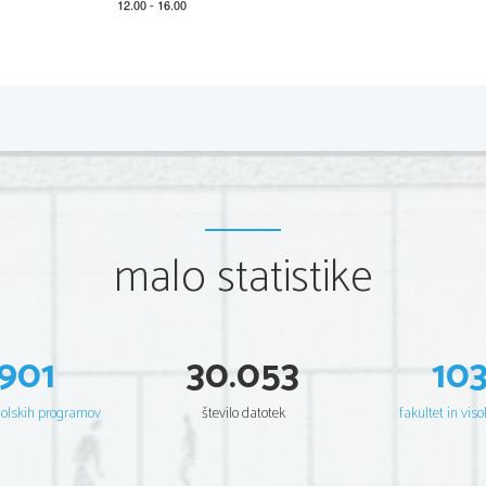
*M23127111
2/8 
Scientia  Est  Potentia  Scientia  Est  Potentia  Scientia  Est  Potentia
Scientia  Est  Potentia  Scientia  Est  Potentia  Scientia  Est  Potentia
Scientia  Est  Potentia  Scientia  Est  Potentia  Scientia  Est  Potentia
Scientia  Est  Potentia  Scientia  Est  Potentia  Scientia  Est  Potentia
Scientia  Est  Potentia  Scientia  Est  Potentia  Scientia  Est  Potentia
Scientia  Est  Potentia  Scientia  Est  Potentia  Scientia  Est  Potentia
Scientia  Est  Potentia  Scientia  Est  Potentia  Scientia  Est  Potentia
Scientia  Est  Potentia  Scientia  Est  Potentia  Scientia  Est  Potentia
Scientia  Est  Potentia  Scientia  Est  Potentia  Scientia  Est  Potentia
Scientia  Est  Potentia  Scientia  Est  Potentia  Scientia  Est  Potentia
Scientia  Est  Potentia  Scientia  Est  Potentia  Scientia  Est  Potentia
malo statistike
Scientia  Est  Potentia  Scientia  Est  Potentia  Scientia  Est  Potentia
Scientia  Est  Potentia  Scientia  Est  Potentia  Scientia  Est  Potentia
Scientia  Est  Potentia  Scientia  Est  Potentia  Scientia  Est  Potentia
Scientia  Est  Potentia  Scientia  Est  Potentia  Scientia  Est  Potentia
Scientia  Est  Potentia  Scientia  Est  Potentia  Scientia  Est  Potentia
Scientia  Est  Potentia  Scientia  Est  Potentia  Scientia  Est  Potentia
Scientia  Est  Potentia  Scientia  Est  Potentia  Scientia  Est  Potentia
Scientia  Est  Potentia  Scientia  Est  Potentia  Scientia  Est  Potentia
Scientia  Est  Potentia  Scientia  Est  Potentia  Scientia  Est  Potentia
901
30.053
10
Scientia  Est  Potentia  Scientia  Est  Potentia  Scientia  Est  Potentia
Scientia  Est  Potentia  Scientia  Est  Potentia  Scientia  Est  Potentia
Scientia  Est  Potentia  Scientia  Est  Potentia  Scientia  Est  Potentia
Scientia  Est  Potentia  Scientia  Est  Potentia  Scientia  Est  Potentia
šolskih programov
število datotek
fakultet in viso
Scientia  Est  Potentia  Scientia  Est  Potentia  Scientia  Est  Potentia
Scientia  Est  Potentia  Scientia  Est  Potentia  Scientia  Est  Potentia
Scientia  Est  Potentia  Scientia  Est  Potentia  Scientia  Est  Potentia
Scientia  Est  Potentia  Scientia  Est  Potentia  Scientia  Est  Potentia
Scientia  Est  Potentia  Scientia  Est  Potentia  Scientia  Est  Potentia
Scientia  Est  Potentia  Scientia  Est  Potentia  Scientia  Est  Potentia
Scientia  Est  Potentia  Scientia  Est  Potentia  Scientia  Est  Potentia