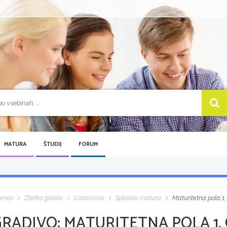
MATURA
ŠTUDIJ
FORUM
omov
Zbirka gradiv
Latinščina
Splošna matura
Maturitetna pola 1
GRADIVO:
MATURITETNA POLA 1,