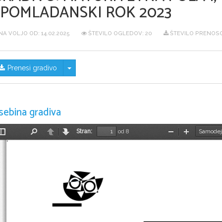
SPOMLADANSKI ROK 2023
NA VOLJO OD:
14.02.2025
ŠTEVILO OGLEDOV: 20
ŠTEVILO PRENOSO
Skrij/prikaži meni
Prenesi gradivo
sebina gradiva
Stran:
od 8
Preklopi
Najdi
Nazaj
Naprej
Pomanjšaj
Povečaj
stransko
vrstico