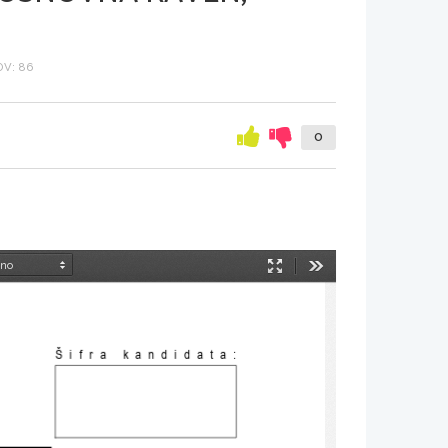
V: 86
0
Način
Orodja
predstavitve
Šifra kandidata
: