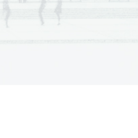
  Scientia  Est  Potentia  Scientia  Est  Potentia
  Scientia  Est  Potentia  Scientia  Est  Potentia
  Scientia  Est  Potentia  Scientia  Est  Potentia
.   
  Scientia  Est  Potentia  Scientia  Est  Potentia
V sivo polje ne pišite
  Scientia  Est  Potentia  Scientia  Est  Potentia
  Scientia  Est  Potentia  Scientia  Est  Potentia
  Scientia  Est  Potentia  Scientia  Est  Potentia
  Scientia  Est  Potentia  Scientia  Est  Potentia
  Scientia  Est  Potentia  Scientia  Est  Potentia
  Scientia  Est  Potentia  Scientia  Est  Potentia
  Scientia  Est  Potentia  Scientia  Est  Potentia
  Scientia  Est  Potentia  Scientia  Est  Potentia
  Scientia  Est  Potentia  Scientia  Est  Potentia
  Scientia  Est  Potentia  Scientia  Est  Potentia
  Scientia  Est  Potentia  Scientia  Est  Potentia
.   
  Scientia  Est  Potentia  Scientia  Est  Potentia
V sivo polje ne pišite
  Scientia  Est  Potentia  Scientia  Est  Potentia
  Scientia  Est  Potentia  Scientia  Est  Potentia
  Scientia  Est  Potentia  Scientia  Est  Potentia
  Scientia  Est  Potentia  Scientia  Est  Potentia
  Scientia  Est  Potentia  Scientia  Est  Potentia
  Scientia  Est  Potentia  Scientia  Est  Potentia
  Scientia  Est  Potentia  Scientia  Est  Potentia
  Scientia  Est  Potentia  Scientia  Est  Potentia
  Scientia  Est  Potentia  Scientia  Est  Potentia
  Scientia  Est  Potentia  Scientia  Est  Potentia
  Scientia  Est  Potentia  Scientia  Est  Potentia
.   
  Scientia  Est  Potentia  Scientia  Est  Potentia
V sivo polje ne pišite
  Scientia  Est  Potentia  Scientia  Est  Potentia
  Scientia  Est  Potentia  Scientia  Est  Potentia
  Scientia  Est  Potentia  Scientia  Est  Potentia
  Scientia  Est  Potentia  Scientia  Est  Potentia
  Scientia  Est  Potentia  Scientia  Est  Potentia
  Scientia  Est  Potentia  Scientia  Est  Potentia
  Scientia  Est  Potentia  Scientia  Est  Potentia
  Scientia  Est  Potentia  Scientia  Est  Potentia
  Scientia  Est  Potentia  Scientia  Est  Potentia
  Scientia  Est  Potentia  Scientia  Est  Potentia
  Scientia  Est  Potentia  Scientia  Est  Potentia
.   
  Scientia  Est  Potentia  Scientia  Est  Potentia