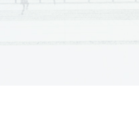
Scientia  Est  Potentia  Scientia  Est  Potentia  Scientia  Est  Potentia
Scientia  Est  Potentia  Scientia  Est  Potentia  Scientia  Est  Potentia
Scientia  Est  Potentia  Scientia  Est  Potentia  Scientia  Est  Potentia
Scientia  Est  Potentia  Scientia  Est  Potentia  Scientia  Est  Potentia
Scientia  Est  Potentia  Scientia  Est  Potentia  Scientia  Est  Potentia
Scientia  Est  Potentia  Scientia  Est  Potentia  Scientia  Est  Potentia
Scientia  Est  Potentia  Scientia  Est  Potentia  Scientia  Est  Potentia
Scientia  Est  Potentia  Scientia  Est  Potentia  Scientia  Est  Potentia
Scientia  Est  Potentia  Scientia  Est  Potentia  Scientia  Est  Potentia
Scientia  Est  Potentia  Scientia  Est  Potentia  Scientia  Est  Potentia
Scientia  Est  Potentia  Scientia  Est  Potentia  Scientia  Est  Potentia
Scientia  Est  Potentia  Scientia  Est  Potentia  Scientia  Est  Potentia
Scientia  Est  Potentia  Scientia  Est  Potentia  Scientia  Est  Potentia
Scientia  Est  Potentia  Scientia  Est  Potentia  Scientia  Est  Potentia
Scientia  Est  Potentia  Scientia  Est  Potentia  Scientia  Est  Potentia
Scientia  Est  Potentia  Scientia  Est  Potentia  Scientia  Est  Potentia
Scientia  Est  Potentia  Scientia  Est  Potentia  Scientia  Est  Potentia
Scientia  Est  Potentia  Scientia  Est  Potentia  Scientia  Est  Potentia
Scientia  Est  Potentia  Scientia  Est  Potentia  Scientia  Est  Potentia
Scientia  Est  Potentia  Scientia  Est  Potentia  Scientia  Est  Potentia
Scientia  Est  Potentia  Scientia  Est  Potentia  Scientia  Est  Potentia
Scientia  Est  Potentia  Scientia  Est  Potentia  Scientia  Est  Potentia
Scientia  Est  Potentia  Scientia  Est  Potentia  Scientia  Est  Potentia
Scientia  Est  Potentia  Scientia  Est  Potentia  Scientia  Est  Potentia
Scientia  Est  Potentia  Scientia  Est  Potentia  Scientia  Est  Potentia
Scientia  Est  Potentia  Scientia  Est  Potentia  Scientia  Est  Potentia
Scientia  Est  Potentia  Scientia  Est  Potentia  Scientia  Est  Potentia
Scientia  Est  Potentia  Scientia  Est  Potentia  Scientia  Est  Potentia
Scientia  Est  Potentia  Scientia  Est  Potentia  Scientia  Est  Potentia
Scientia  Est  Potentia  Scientia  Est  Potentia  Scientia  Est  Potentia
Scientia  Est  Potentia  Scientia  Est  Potentia  Scientia  Est  Potentia
Scientia  Est  Potentia  Scientia  Est  Potentia  Scientia  Est  Potentia
Scientia  Est  Potentia  Scientia  Est  Potentia  Scientia  Est  Potentia
Scientia  Est  Potentia  Scientia  Est  Potentia  Scientia  Est  Potentia
Scientia  Est  Potentia  Scientia  Est  Potentia  Scientia  Est  Potentia
Scientia  Est  Potentia  Scientia  Est  Potentia  Scientia  Est  Potentia
Scientia  Est  Potentia  Scientia  Est  Potentia  Scientia  Est  Potentia
Scientia  Est  Potentia  Scientia  Est  Potentia  Scientia  Est  Potentia
Scientia  Est  Potentia  Scientia  Est  Potentia  Scientia  Est  Potentia
Scientia  Est  Potentia  Scientia  Est  Potentia  Scientia  Est  Potentia