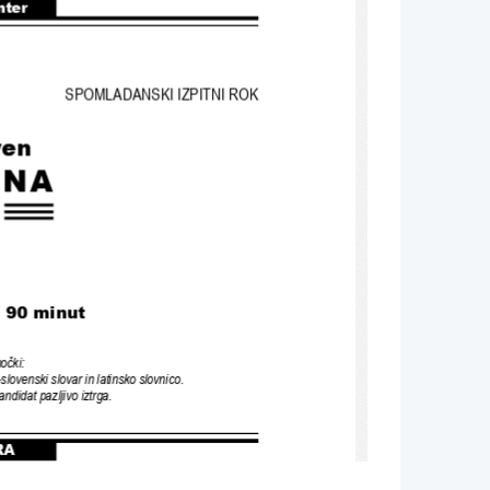
nter
SPOMLADANSKI IZPITNI ROK
ven
INA
/ 90 
minut
močki
:
-
slovenski slovar in latinsko slovnico
.
andidat pazljivo iztrga
.
RA