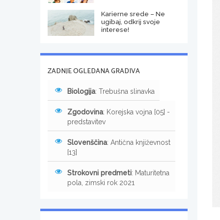
Karierne srede – Ne
ugibaj, odkrij svoje
interese!
ZADNJE OGLEDANA GRADIVA
Biologija
: Trebušna slinavka
Zgodovina
: Korejska vojna [05] -
predstavitev
Slovenščina
: Antična književnost
[13]
Strokovni predmeti
: Maturitetna
pola, zimski rok 2021