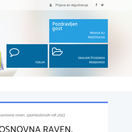
Prijava ali registracija
Pozdravljen
gost
PRIJAVA ALI
REGISTRACIJA
ISKALNIK ŠTUDIJSKIH
FORUM
PROGRAMOV
, osnovna raven, spomladanski rok 2023
 OSNOVNA RAVEN,