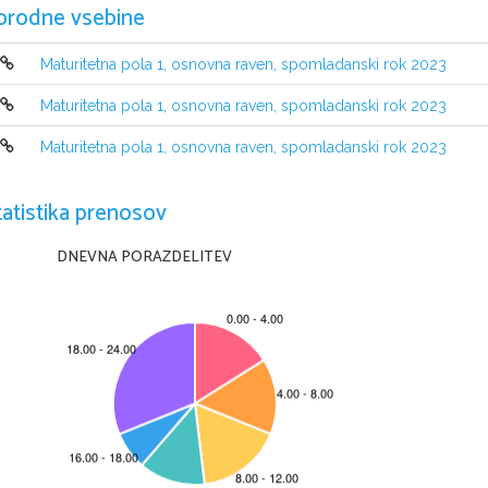
orodne vsebine
Maturitetna pola 1, osnovna raven, spomladanski rok 2023
Maturitetna pola 1, osnovna raven, spomladanski rok 2023
Maturitetna pola 1, osnovna raven, spomladanski rok 2023
NAVODILA KANDIDATU
tatistika prenosov
Pazljivo preberite ta navodila.
Ne odpirajte izpitne pole in ne začenjajte reševati naloge
, 
dokler vam 
DNEVNA PORAZDELITEV
Prilepite kodo oziroma vpišite svojo šifro (
v okvirček desno zgoraj na tej st
Izpitna pola vsebuje besedilo v latinščini
, 
ki ga je treba prevesti v slovenš
Pišite v izpitno polo z nalivnim peresom ali s kemičnim svinčnikom v za to
in skladno s pravopisnimi pravili
. 
Če se zmotite
, 
napačno besedo ali poved 
besedilo bo ocenjeno z 
0 
točkami
. 
Osnutek prevoda
, 
ki ga lahko napišete 
upošteva
.
Zaupajte vase in v svoje zmožnosti
. 
Želimo vam veliko uspeha
.
Ta pola ima 8 strani, od tega 2 
prazni
.