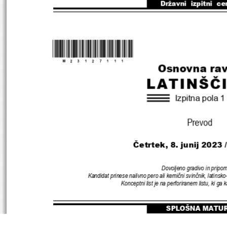
Državni  izpitni  ce
*M23127111
*
Osnovna ra
LATINŠČ
Izpitna pola 1
Prevod
Četrtek
, 8. junij 2023 
Dovoljeno gradivo in pripo
Kandidat prinese nalivno pero ali kemični svinčnik
, 
latinsko
Konceptni list je na perforiranem listu
, 
ki ga k
SPLOŠNA MATU