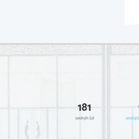
181
srednjih šol
srednje