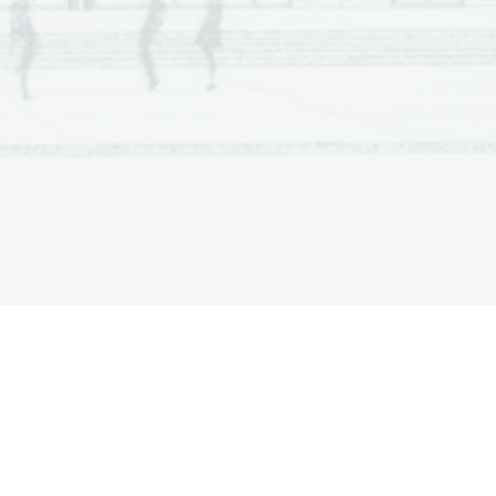
mic time? 
en  different timescales? 