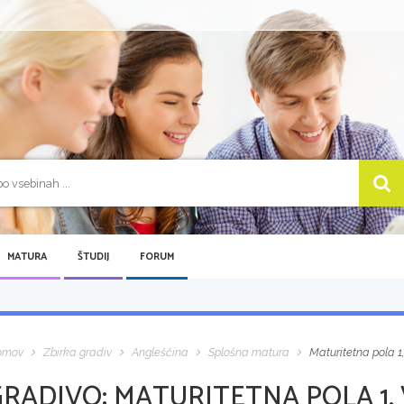
MATURA
ŠTUDIJ
FORUM
omov
Zbirka gradiv
Angleščina
Splošna matura
Maturitetna pola 1,
GRADIVO:
MATURITETNA POLA 1, 