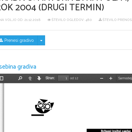
ROK 2004 (DRUGI TERMIN)
NA VOLJO OD:
21.12.2018
ŠTEVILO OGLEDOV: 480
ŠTEVILO PRENOSO
Skrij/prikaži meni
Prenesi gradivo
sebina gradiva
Stran:
od 12
Preklopi
Najdi
Nazaj
Naprej
Pomanjšaj
Povečaj
stransko
vrstico
Dr`avni izpitni center