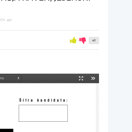
V: 412
+1
Način
Orodja
predstavitve
[ifra  kandidata: