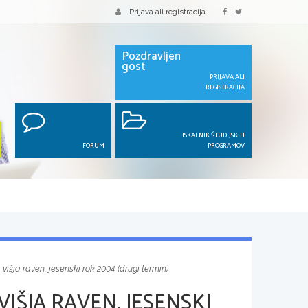
Prijava ali registracija
Pozdravljen
gost
PRIJAVA ALI
REGISTRACIJA
ISKALNIK ŠTUDIJSKIH
FORUM
PROGRAMOV
 višja raven, jesenski rok 2004 (drugi termin)
VIŠJA RAVEN, JESENSKI