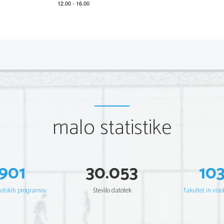
2 
(Čas  rešev anja:  40  minut) 
A: BRALNO RAZUMEV ANJE
RE A DING T A SK  1: S HOR T  AN SWER S 
A n swer
in note fo rm
 in th e spac es p rovided on the answ
Exampl e:  
0.  
What is Group 7 A tryin g to  do?
 Define t
malo statistike
What time is it? Well, no o
901
30.053
10
1.  
What is surprising  abo ut t el lin g t ime? 
šolskih programov
število datotek
fakultet in viso
2.  
Who is in charg e of time standar ds? 
3.  
What influences t he spe ed  of the E arth? 