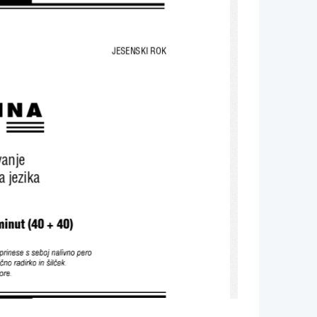
JESENSKI ROK
 
INA 
anje 
 jezika 
minut (40 + 40) 
rinese s sebo j  nalivno pero 
ično radirko in  šilček. 
ore.