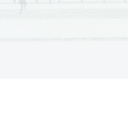
4.  
What is used to  ba lance  th e celest ia l time scale  w ith  a to
5.  
Ho w man y  time measuring  s yst ems do we  ha ve? 
6.  
What is used i n a ir na v igat i on to  a voi d confusio n b et w e
7.   
Who  wou ld  be  affected  b y   Kle pc z y nski's  soluti on?  