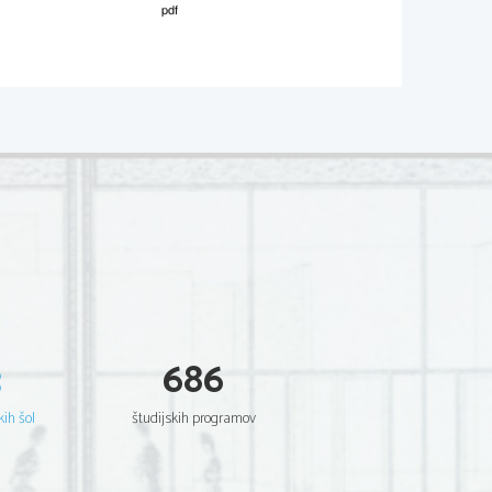
M042-242-2-1 
 
er sheet. 
im e  
ne knows for sure. 
3
686
kih šol
študijskih programov