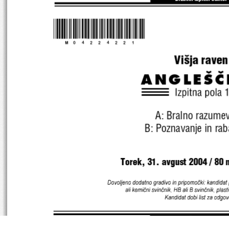
*M04224221* 
Vi{ja raven
ANGLE[^
A: Bralno razumev
B: Poznavanje in raba
Torek, 31. avgust 2004 
/ 80 
Dovoljeno dodatno gradivo in prip omočki: kandidat p
ali kemični sv inčnik, H B ali  B sv in čnik, plast
Kandidat dobi li st za odgov
SPLOŠNA MATURA