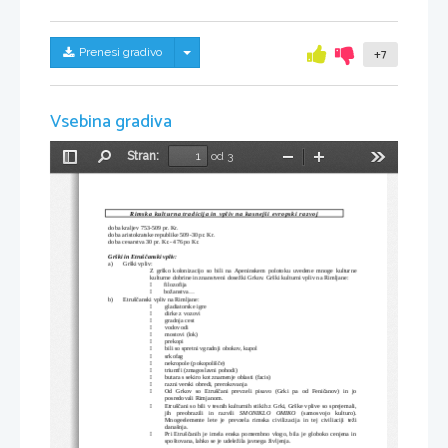
Skrij/prikaži meni
Prenesi gradivo
+7
Vsebina gradiva
Stran:
od 3
Preklopi
Najdi
Pomanjšaj
Povečaj
Orodja
stransko
vrstico
Rimska kulturna tradicija in vpliv na kasnejši evropski razvoj
doba kraljev 753-509 pr. Kr.
doba aristokratske republike 509-30 pr. Kr.
doba cesarstva 30 pr. Kr.- 476 po Kr. 
Grški in Etruščanski vpliv:
a)
Grški vpliv:
Z grško kolonizacijo so bili na Apeninskem polotoku uvedene mnoge kulturne
kulturne dobrine in znanstveni dosežki Grkov. Grški kulturni vpliv na Rimljane:
filozofija
o
božanstva...
o
b)
Etruščanski vpliv na Rimljane:
gladiatorske igre
o
dirke z vozovi
o
gradnja cest
o
vodovodi
o
mostovi (lok)
o
prekopi
o
bili so spretni vgradnji obokov, kupol
o
srkofag
o
nekropole (pokopolišče)
o
triumfi (zmagoslavni pohodi)
o
butara s sekiro kot znamenje oblasti (facis)
o
razni verski obredi, prerokovanja
o
Od Grkov so Etruščani prevzeli pisavo (Grki pa od Feničanov)  in jo
o
posredovali Rimjanom.
Etruščani so bili v tesnih kulturnih stikih z Grki, Grške vplive so sprejemali,
o
jih   preobrazili   in   razvili  
SMONIKLO OMIKO
  (samosvojo   kulturo).
Mnogeelemente lete je prevzela rimska civilizacija in tej civiliaciji teži
današnja.
Pri Etruščanih je imela enska pomembno vlogo, bila je globoko cenjena in
o
spoštovana, lahko se je udeležila javnega življenja.