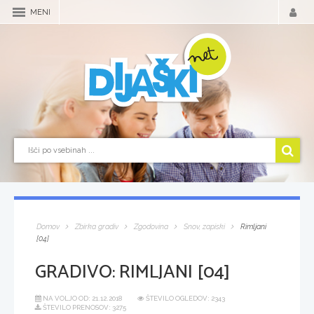
MENI
Domov
Zbirka gradiv
Zgodovina
Snov, zapiski
Rimljani
[04]
GRADIVO:
RIMLJANI [04]
NA VOLJO OD:
21.12.2018
ŠTEVILO OGLEDOV: 2343
ŠTEVILO PRENOSOV: 3275