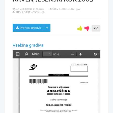
NA VOLJO OD:
21.12.2018
ŠTEVILO OGLEDOV: 399
ŠTEVILO PRENOSOV: 1264
Skrij/prikaži meni
Prenesi gradivo
+10
Vsebina gradiva
Stran:
od 4
Preklopi
Najdi
Pomanjšaj
Povečaj
Orodja
stransko
vrstico
[ifra  kandidata:
Dr`avni izpitni center
*M05224112* 
JESENSKI ROK
Osnovna in vi{ja raven 
ANGLE[^INA
Izpitna pola 2
Slu{no razumevanje 
Petek, 26. avgust 2005 / 20 minut 
Dovoljeno dodatno gradivo in prip omočki: kandidat prinese s sebo j  nalivno pero 
ali kemični sv inčnik, s vinčnik  HB  ali B, radirko in ši lček. 
Kandidat dobi li st za odgovore.