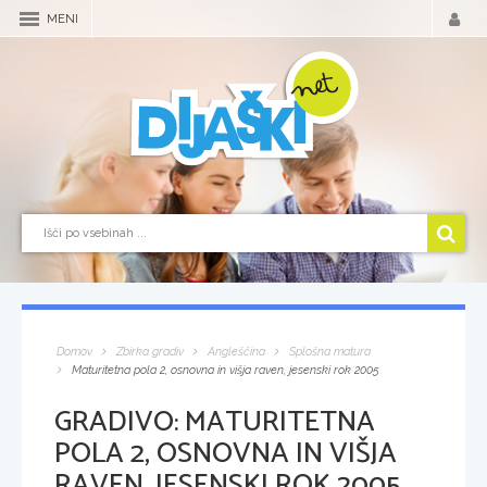
MENI
Domov
Zbirka gradiv
Angleščina
Splošna matura
Maturitetna pola 2, osnovna in višja raven, jesenski rok 2005
GRADIVO:
MATURITETNA
POLA 2, OSNOVNA IN VIŠJA
RAVEN, JESENSKI ROK 2005