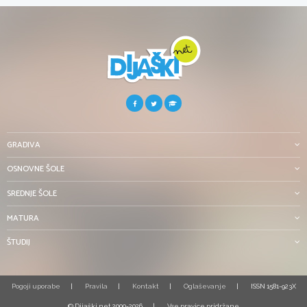
GRADIVA
OSNOVNE ŠOLE
SREDNJE ŠOLE
MATURA
ŠTUDIJ
Pogoji uporabe
Pravila
Kontakt
Oglaševanje
ISSN 1581-923X
© Dijaški.net 2000-2026
Vse pravice pridržane