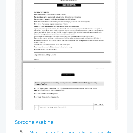
SPLOŠNA MATURA
NAVO DILA KA NDID ATU 
Pazljivo preberite ta navodila. Ne izpuščajte ničesar! 
Ne obračajte strani in ne začenjajte reševati nalog, dokler Vam to ni dovoljeno. 
Naloge, pisane z navadnim svinčnikom, se točkujejo z nič (0) točkami. 
Prilepite kodo oziroma vp išite svo jo šifro (v okvirček desno zgoraj n a tej strani in na list za odgov ore). 
Pišite čit ljivo.  Vsak pravilen  odgo vor je vreden eno (1) točko. 
Naslednja navodila za reševanje izpitne pole boste slišali tudi na posnetku. 
Izpitna pola je sestav ljena iz dveh  delov, dela A in de la B.  Vsak del  vsebuje govorjeno izhodiš čno be sedilo in nalogo, ki  se 
nanj nanaša. Najprej boste nalog o prebrali, nato boste poslušali go vorjeno izhodiščno besedi lo in lah ko že med poslušanjem 
nalogo sproti reševali. V sako gov orjeno izhodiščno besedilo b oste  poslušali po dvakrat, vmes pa bo  premor za reševanje. 
Začetek in konec govorjenega be sedila bo označeval ta kle zvočni  znak /*/. 
Odgovore z nalivnim peresom ali  s kemičnim svin čnikom vpisu jte 
 v za to predvideni prostor. 
v  izpitno polo
Če se zmotite, odgovor prečrtajte  in napišite na novo. Ne čitljive reš itve in nejasni popravki  se točkuje jo z nič (0) točkami. 
Po reševanju obeh delov, de la A i n dela B, boste imeli m inuto časa,  da 
 s svinč nikom počrnite ustrezne 
na listu za odgovore
krogce pri nalogi A. 
Zaupajte vase in v svoje spo sobn osti. Želimo Vam vel iko uspeha. 
To so bila splošna navodila. Zdaj  boste začeli reševati i zpitne nalog e. 
Poslušajte po zorno. Odprite izpitn o polo. 
Ta pola ima 4 strani, od tega 1 prazno. 
© RI C  20 0 5 
2 
M052-241-1-2 
SECTIO N A 
You are going to hea r a  r ecording about probl ems  with  Attention Defic it H yp eractivit y 
Disorde r ( A DHD). 
A s   you li sten to the r ecor ding, tick (
) the appropri ate column be low and shade in the 
9
appropriate  ci rcle s on  yo ur answer she et. 
You will hear the  reco rdin g twice. 
Now read through the sta tements. 
TRUE                                                                  FALSE                                                                  
1. 
Few er g irls th an b o y s suffer from ADHD. 
2.  
Willow  was  a  passi ve  an d  calm  child.  
3.  
The  author iti es  were  ver y   h elpful.  
4. 
Willow  we nt t o a  loca l state  school. 
Sorodne vsebine
5. 
Different kinds of treatment w ere tri ed  on Willo w. 
6. 
Willow sta ys  at  home all  th e time. 
7. 
It is p ossibl e to co ntro l her  easil y   w hen  she t akes medication . 
Maturitetna pola 2, osnovna in višja raven, jesenski