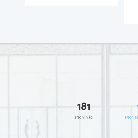
181
srednjih šol
srednje