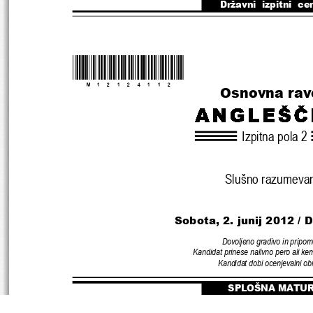
Državni  izpitni  ce
*M12124112*
Osnovna rav
Izpitna pola 2
Slušno razumeva
Sobota, 2. junij 2
012 / 
Dovoljeno gradivo in pripo
Kandidat prinese nalivno pero ali ke
Kandidat dobi ocenjevalni ob
SPLOŠNA MATU