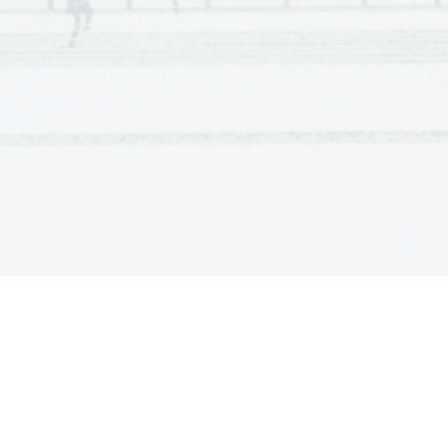
2.    Amy's children are forced to practise musical instrumen
3.    The book has been received well by most parents. 
4.    Amy resents her parents' methods of bringing up childr
5.    Western parents show understanding for their children's
6.    Amy claims that parents' love alone builds a child's sel
7.    An A- grade in her daughter's test would displease Amy 