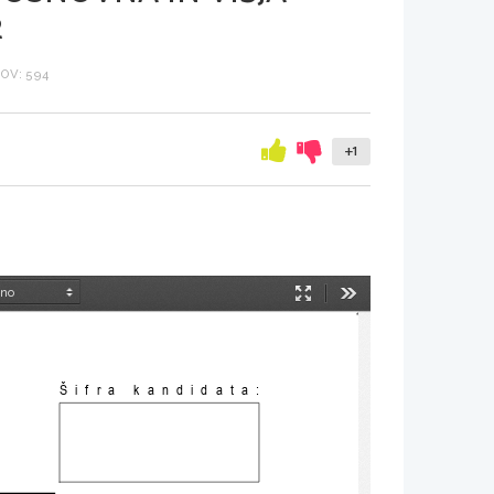
2
OV: 594
+1
Način
Orodja
predstavitve
Šifra kandidata: