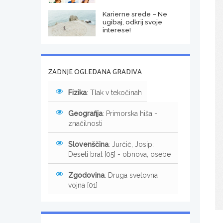
Karierne srede – Ne
ugibaj, odkrij svoje
interese!
ZADNJE OGLEDANA GRADIVA
Fizika
: Tlak v tekočinah
Geografija
: Primorska hiša -
značilnosti
Slovenščina
: Jurčič, Josip:
Deseti brat [05] - obnova, osebe
Zgodovina
: Druga svetovna
vojna [01]