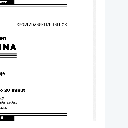
nter
SPOMLADANSKI IZPITNI ROK
en
nje
Do 20 minut
mo
č
ki:
mi
č
ni svin
č
nik.
razec.
RA