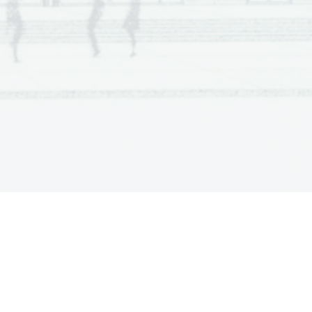
ts for hours. 
en. 
 school failures. 
f-esteem. 
greatly. 