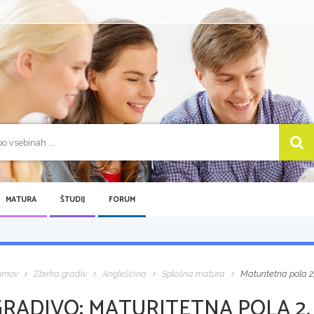
MATURA
ŠTUDIJ
FORUM
omov
Zbirka gradiv
Angleščina
Splošna matura
Maturitetna pola 2
GRADIVO:
MATURITETNA POLA 2,