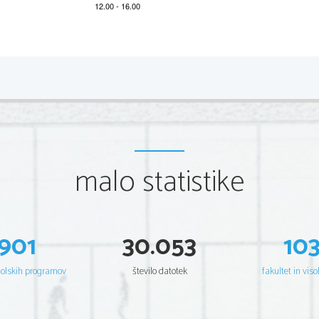
2 
Section A 
You will hear an interview with Amy Chua. 
You will hear the recording twice. Now read the task. 
Amy Chua
malo statistike
As you listen to the recording, TICK (
) the appropriate 

Example: 
0.    Battle Hymn of the Tiger Mother should
 get a literary a
901
30.053
10
šolskih programov
število datotek
fakultet in viso
1.    Amy is currently unemployed. 