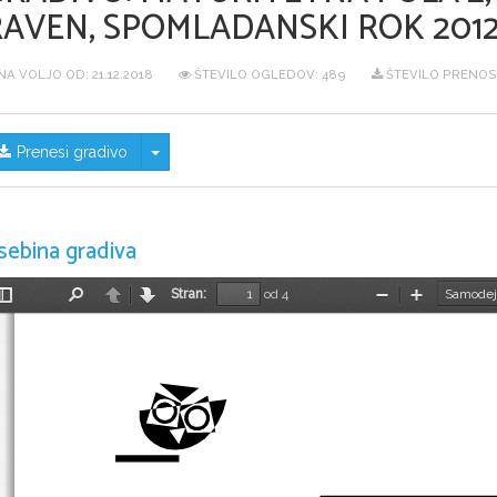
RAVEN, SPOMLADANSKI ROK 201
NA VOLJO OD:
21.12.2018
ŠTEVILO OGLEDOV: 489
ŠTEVILO PRENOS
Skrij/prikaži meni
Prenesi gradivo
sebina gradiva
Stran:
od 4
Preklopi
Najdi
Nazaj
Naprej
Pomanjšaj
Povečaj
stransko
vrstico