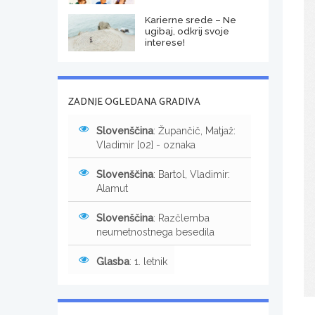
Karierne srede – Ne
ugibaj, odkrij svoje
interese!
ZADNJE OGLEDANA GRADIVA
Slovenščina
: Župančič, Matjaž:
Vladimir [02] - oznaka
Slovenščina
: Bartol, Vladimir:
Alamut
Slovenščina
: Razčlemba
neumetnostnega besedila
Glasba
: 1. letnik