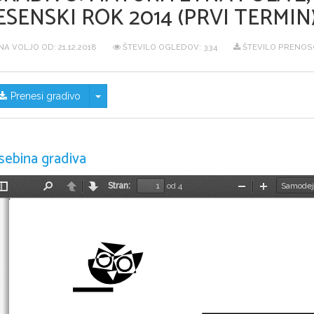
ESENSKI ROK 2014 (PRVI TERMIN
NA VOLJO OD:
21.12.2018
ŠTEVILO OGLEDOV: 334
ŠTEVILO PRENOSO
Skrij/prikaži meni
Prenesi gradivo
sebina gradiva
Stran:
od 4
Preklopi
Najdi
Nazaj
Naprej
Pomanjšaj
Povečaj
stransko
vrstico