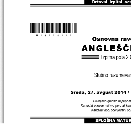
Državni  izpitni  ce
*M14224112* 
Osnovna rav
Izpitna pola 2
Slušno razumeva
Sreda, 27. avgust
 2014 /
Dovoljeno gradivo in pripo
Kandidat prinese nalivno pero ali ke
Kandidat dobi ocenjevalni ob
SPLOŠNA MATU