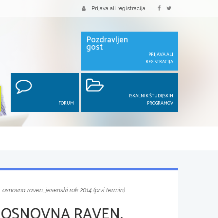
Prijava ali registracija
Pozdravljen
gost
PRIJAVA ALI
REGISTRACIJA
ISKALNIK ŠTUDIJSKIH
FORUM
PROGRAMOV
 osnovna raven, jesenski rok 2014 (prvi termin)
 OSNOVNA RAVEN,