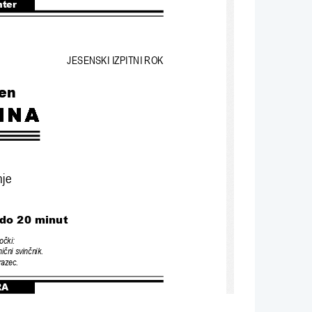
nter
JESENSKI IZPITNI ROK
en
nje
 do 20 minut
mo
č
ki:
mi
č
ni svin
č
nik.
razec.
RA