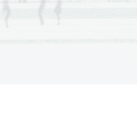
epted in her own 
nd. 
eginning. 
ful to act like a white 
ing the night. 
ogether. 