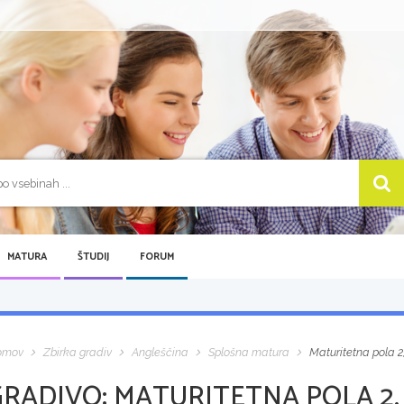
MATURA
ŠTUDIJ
FORUM
omov
Zbirka gradiv
Angleščina
Splošna matura
Maturitetna pola 2,
GRADIVO:
MATURITETNA POLA 2,