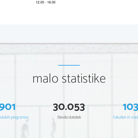
*M14224112
2/4 
Section A  
You will hear an interview with Jasvinder Sanghera,
 a wo
You will hear the recording twice. Now read the task. 
An interview with Jasvin
malo statistike
As you listen to the recording, TICK (
) the appropriate 

Example: 
901
30.053
10
0. 
Jasvinder founded a charity organisation as
 a result 
šolskih programov
število datotek
fakultet in viso
1.    Jasvinder's actions trigger
ed a change in legislation. 