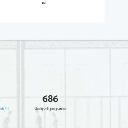
02*
V sivo polje ne pišite.
man of Indian origin living in Britain. 
der Sanghera 
column below (True/False).  
TRUE  FALSE
3
686

of her personal experience.  
kih šol
študijskih programov
TRUE  FALSE