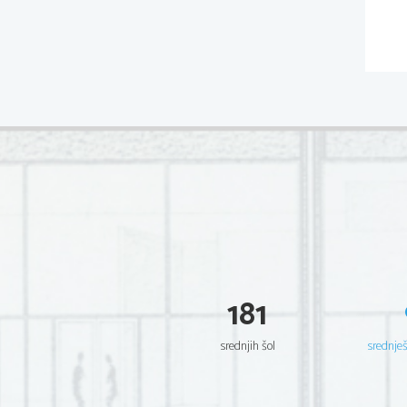
181
srednjih šol
srednje