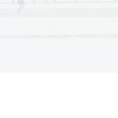
Jasvinder's worldwide reputation helped her to be acc
2. 
community. 
3.    Jasvinder's mother married twice. 
4.    All the members of Jasvinder's
 family moved to Engla
5.    Jasvinder was seen as a problematic child from the b
Jasvinder's mother was convinced that 
it was disgrace
6. 
woman. 
7.    The house was spacious enough for the family. 
8.    Jasvinder's father and brother shared the bedroom dur
9.    To economize with water, all the children had a bath t
10.    The community felt sorry for Jasvinder's mother. 