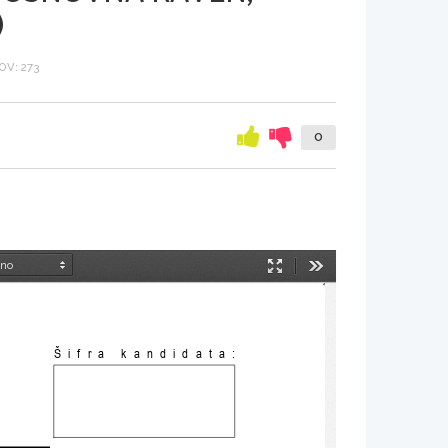
)
V: 273
0
Način
Orodja
predstavitve
Šifra kandidata: