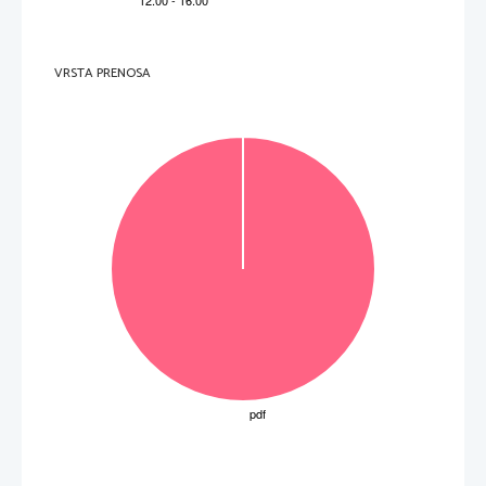
.   
V sivo polje ne pišite
5. 
Besides giving them a medal, how should a country honour its dead soldiers
? 
  _____________________________________________________________________________________ 
6. 
What put an end to Zachariah’s research about the dead boy
? 
  _____________________________________________________________________________________ 
.   
VRSTA PRENOSA
V sivo polje ne pišite
7. 
What was untypical of the circumsta
nces in which Zachariah was wounded?
  _____________________________________________________________________________________ 
8. 
Why was Zachariah unwilling to accept the medal
? 
  _____________________________________________________________________________________ 
.   
V sivo polje ne pišite