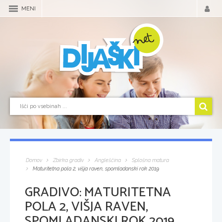
MENI
Domov
Zbirka gradiv
Angleščina
Splošna matura
Maturitetna pola 2, višja raven, spomladanski rok 2019
GRADIVO:
MATURITETNA
POLA 2, VIŠJA RAVEN,
SPOMLADANSKI ROK 2019