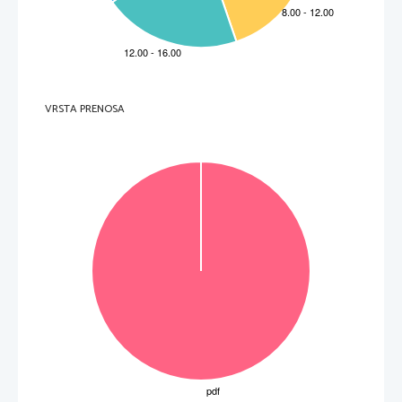
V sivo polje ne pišite
  _____________________________________________________________________________________ 
6. 
What has Jo put above the aesthetic of buildings?
  _____________________________________________________________________________________ 
.   
V sivo polje ne pišite
7. 
What does Jo compare her engineering work to?
  _____________________________________________________________________________________ 
8. 
Why did seeing children admir
e Henry VIII’s portrait make Jo proud?
  _____________________________________________________________________________________ 
.   
V sivo polje ne pišite
9. 
What advantages does Jo have when in the buildings she has co-
engineered?
VRSTA PRENOSA
  _____________________________________________________________________________________ 