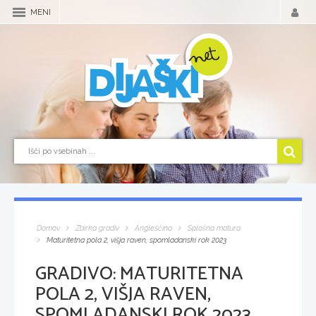
MENI
Domov
Zbirka gradiv
Angleščina
Splošna matura
Maturitetna pola 2, višja raven, spomladanski rok 2023
GRADIVO:
MATURITETNA
POLA 2, VIŠJA RAVEN,
SPOMLADANSKI ROK 2023