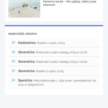
Karierne srede – Ne ugibaj, odkrij svoje
interese!
NAJNOVEJŠA GRADIVA
Madžarščina
: Podatki o izpitu 2024
Slovenščina
: Predmetni izpitni katalog 2025 in 2026
Slovenščina
: Predmetni izpitni katalog 2025 in 2026
Slovenščina
: Podatki o izpitu 2025
Španščina
: Maturitetna pola 1, višja raven, spomladanski rok
2021 (v italijanščini)