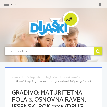
MENI
Domov
Zbirka gradiv
Angleščina
Splošna matura
Maturitetna pola 3, osnovna raven, jesenski rok 2015 (drugi termin)
GRADIVO:
MATURITETNA
POLA 3, OSNOVNA RAVEN,
JESENSKI ROK 2015 (DRUGI