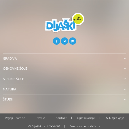
GRADIVA
OSNOVNE ŠOLE
SREDNJE ŠOLE
MATURA
ŠTUDIJ
Pogoji uporabe
Pravila
Kontakt
Oglaševanje
ISSN 1581-923X
© Dijaški.net 2000-2026
Vse pravice pridržane