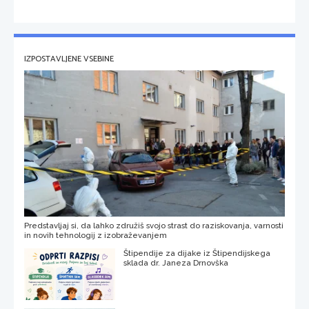
IZPOSTAVLJENE VSEBINE
Predstavljaj si, da lahko združiš svojo strast do raziskovanja, varnosti
in novih tehnologij z izobraževanjem
Štipendije za dijake iz Štipendijskega
sklada dr. Janeza Drnovška