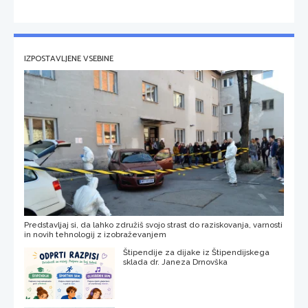
IZPOSTAVLJENE VSEBINE
Predstavljaj si, da lahko združiš svojo strast do raziskovanja, varnosti
in novih tehnologij z izobraževanjem
Štipendije za dijake iz Štipendijskega
sklada dr. Janeza Drnovška