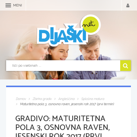
MENI
Domov
Zbirka gradiv
Angleščina
Splošna matura
Maturitetna pola 3, osnovna raven, jesenski rok 2017 (prvi termin)
GRADIVO:
MATURITETNA
POLA 3, OSNOVNA RAVEN,
JESENSKI ROK 2017 (PRVI