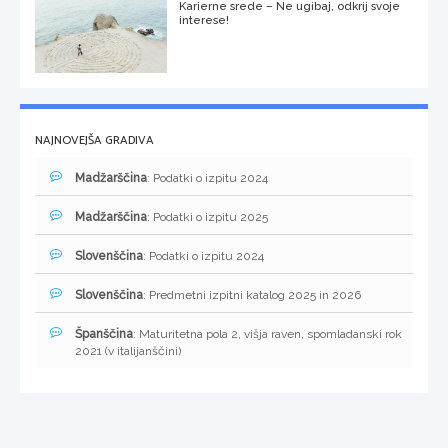
Karierne srede – Ne ugibaj, odkrij svoje
interese!
NAJNOVEJŠA GRADIVA
Madžarščina
: Podatki o izpitu 2024
Madžarščina
: Podatki o izpitu 2025
Slovenščina
: Podatki o izpitu 2024
Slovenščina
: Predmetni izpitni katalog 2025 in 2026
Španščina
: Maturitetna pola 2, višja raven, spomladanski rok
2021 (v italijanščini)