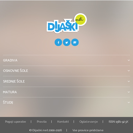
GRADIVA
OSNOVNE ŠOLE
SREDNJE ŠOLE
MATURA
ŠTUDIJ
Pogoji uporabe
Pravila
Kontakt
Oglaševanje
ISSN 1581-923X
© Dijaški.net 2000-2026
Vse pravice pridržane