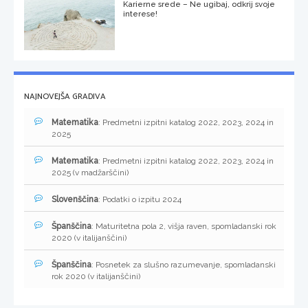
Karierne srede – Ne ugibaj, odkrij svoje
interese!
NAJNOVEJŠA GRADIVA
Matematika
: Predmetni izpitni katalog 2022, 2023, 2024 in
2025
Matematika
: Predmetni izpitni katalog 2022, 2023, 2024 in
2025 (v madžarščini)
Slovenščina
: Podatki o izpitu 2024
Španščina
: Maturitetna pola 2, višja raven, spomladanski rok
2020 (v italijanščini)
Španščina
: Posnetek za slušno razumevanje, spomladanski
rok 2020 (v italijanščini)