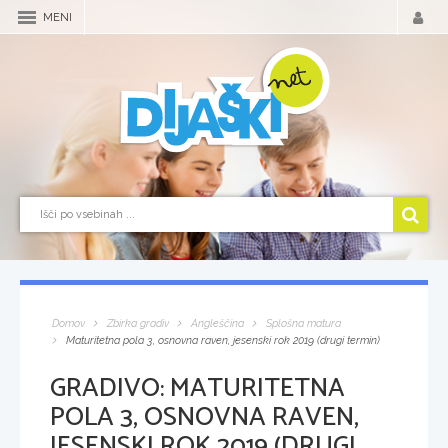
MENI
Domov
Zbirka gradiv
Angleščina
Splošna matura
Maturitetna pola 3, osnovna raven, jesenski rok 2019 (drugi termin)
GRADIVO:
MATURITETNA
POLA 3, OSNOVNA RAVEN,
JESENSKI ROK 2019 (DRUGI