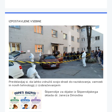
IZPOSTAVLJENE VSEBINE
Predstavljaj si, da lahko združiš svojo strast do raziskovanja, varnosti
in novih tehnologij z izobraževanjem
Štipendije za dijake iz Štipendijskega
sklada dr. Janeza Drnovška