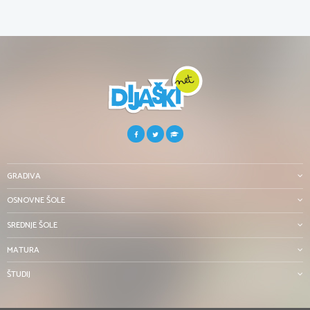
GRADIVA
OSNOVNE ŠOLE
SREDNJE ŠOLE
MATURA
ŠTUDIJ