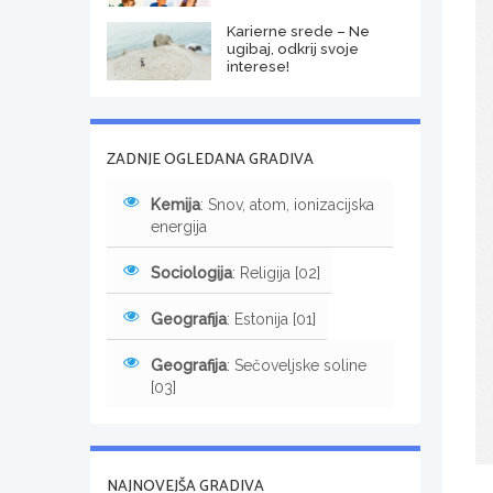
Karierne srede – Ne
ugibaj, odkrij svoje
interese!
ZADNJE OGLEDANA GRADIVA
Kemija
: Snov, atom, ionizacijska
energija
Sociologija
: Religija [02]
Geografija
: Estonija [01]
Geografija
: Sečoveljske soline
[03]
NAJNOVEJŠA GRADIVA