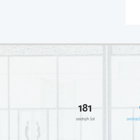
181
srednjih šol
srednje