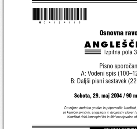
*M04124113* 
Osnovna rave
ANGLE[^
Pisno sporo~an
A: Vodeni spis (100–1
B: Dalj{i pisni sestavek (
Sobota, 29. maj 2004 / 90 mi
Dovoljeno dodatno gradivo in prip omočki: kandidat p
ali kemični sv inčnik, enoje zični in  dvojezični slo var (v
Kandidat dobi konceptn i list in  štiri ocenjevalne o
SPLOŠNA MATURA