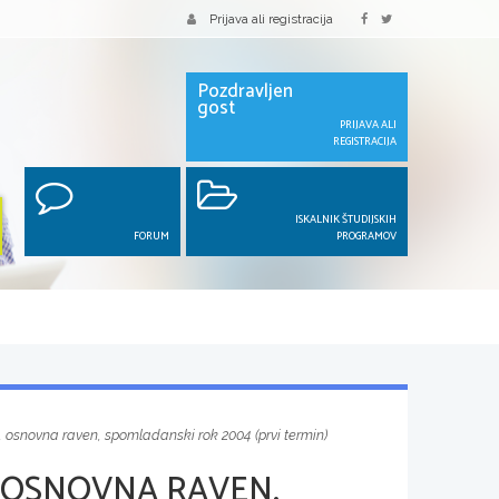
Prijava ali registracija
Pozdravljen
gost
PRIJAVA ALI
REGISTRACIJA
ISKALNIK ŠTUDIJSKIH
FORUM
PROGRAMOV
, osnovna raven, spomladanski rok 2004 (prvi termin)
 OSNOVNA RAVEN,