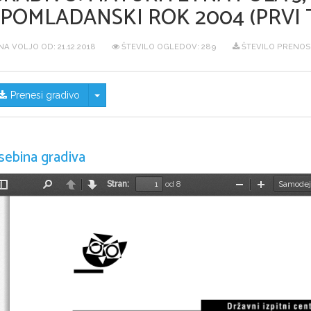
SPOMLADANSKI ROK 2004 (PRVI 
NA VOLJO OD:
21.12.2018
ŠTEVILO OGLEDOV: 289
ŠTEVILO PRENOSO
Skrij/prikaži meni
Prenesi gradivo
sebina gradiva
Stran:
od 8
Preklopi
Najdi
Nazaj
Naprej
Pomanjšaj
Povečaj
stransko
vrstico