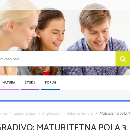
MATURA
ŠTUDIJ
FORUM
omov
Zbirka gradiv
Angleščina
Splošna matura
Maturitetna pola 3
GRADIVO:
MATURITETNA POLA 3,