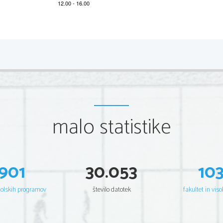
2 
Scientia  Est  Potentia  Scientia  Est  Potentia  Scientia  Est  Potentia  Scienti
Potentia       Scientia       Est       Potentia        Scientia       Est       Potentia       Scientia        Est       Potent
Scientia  Est  Potentia  Scientia  Est  Potentia  Scientia  Est  Potentia  Scienti
Potentia       Scientia       Est       Potentia        Scientia       Est       Potentia       Scientia        Est       Potent
Scientia  Est  Potentia  Scientia  Est  Potentia  Scientia  Est  Potentia  Scienti
Potentia       Scientia       Est       Potentia        Scientia       Est       Potentia       Scientia        Est       Potent
Scientia  Est  Potentia  Scientia  Est  Potentia  Scientia  Est  Potentia  Scienti
Potentia       Scientia       Est       Potentia        Scientia       Est       Potentia       Scientia        Est       Potent
Scientia  Est  Potentia  Scientia  Est  Potentia  Scientia  Est  Potentia  Scienti
Potentia       Scientia       Est       Potentia        Scientia       Est       Potentia       Scientia        Est       Potent
malo statistike
Scientia  Est  Potentia  Scientia  Est  Potentia  Scientia  Est  Potentia  Scienti
Potentia       Scientia       Est       Potentia        Scientia       Est       Potentia       Scientia        Est       Potent
Scientia  Est  Potentia  Scientia  Est  Potentia  Scientia  Est  Potentia  Scienti
Potentia       Scientia       Est       Potentia        Scientia       Est       Potentia       Scientia        Est       Potent
Scientia  Est  Potentia  Scientia  Est  Potentia  Scientia  Est  Potentia  Scienti
Potentia       Scientia       Est       Potentia        Scientia       Est       Potentia       Scientia        Est       Potenti
Scientia  Est  Potentia  Scientia  Est  Potentia  Scientia  Est  Potentia  Scienti
Potentia       Scientia       Est       Potentia        Scientia       Est       Potentia       Scientia        Est       Potenti
901
30.053
10
Scientia  Est  Potentia  Scientia  Est  Potentia  Scientia  Est  Potentia  Scienti
Potentia       Scientia       Est       Potentia        Scientia       Est       Potentia       Scientia        Est       Potenti
Scientia  Est  Potentia  Scientia  Est  Potentia  Scientia  Est  Potentia  Scienti
Potentia       Scientia       Est       Potentia        Scientia       Est       Potentia       Scientia        Est       Potenti
šolskih programov
število datotek
fakultet in viso
Scientia  Est  Potentia  Scientia  Est  Potentia  Scientia  Est  Potentia  Scienti
Potentia       Scientia       Est       Potentia        Scientia       Est       Potentia       Scientia        Est       Potenti
Scientia  Est  Potentia  Scientia  Est  Potentia  Scientia  Est  Potentia  Scienti
Potentia       Scientia       Est       Potentia        Scientia       Est       Potentia       Scientia        Est       Potenti
Scientia  Est  Potentia  Scientia  Est  Potentia  Scientia  Est  Potentia  Scienti
Potentia       Scientia       Est       Potentia        Scientia       Est       Potentia       Scientia        Est       Potent