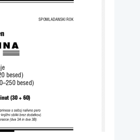
SPOMLADANSKI ROK
n 
INA 
je 
20 besed) 
220–250 besed) 
nut (30 + 60) 
rinese s sebo j  nalivno pero  
 knjižni obl iki b rez dodatkov).  
brazce (dva 3 A in  dva 3B). 