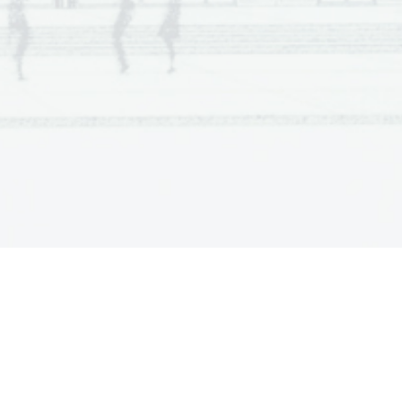
a  Est  Potentia  Scientia  Est  Potentia  Scientia  Est  
ia       Scientia       Est        Potentia       Scientia       Est        Potentia       
a  Est  Potentia  Scientia  Est  Potentia  Scientia  Est  
ia       Scientia       Est        Potentia       Scientia       Est        Potentia       
a  Est  Potentia  Scientia  Est  Potentia  Scientia  Est  
ia       Scientia       Est        Potentia       Scientia       Est        Potentia       
a  Est  Potentia  Scientia  Est  Potentia  Scientia  Est  
ia       Scientia       Est        Potentia       Scientia       Est        Potentia       
a  Est  Potentia  Scientia  Est  Potentia  Scientia  Est  
ia       Scientia       Est        Potentia       Scientia       Est        Potentia       
a  Est  Potentia  Scientia  Est  Potentia  Scientia  Est  
ia       Scientia       Est        Potentia       Scientia       Est        Potentia       
a  Est  Potentia  Scientia  Est  Potentia  Scientia  Est  
ia       Scientia       Est        Potentia       Scientia       Est        Potentia       
a  Est  Potentia  Scientia  Est  Potentia  Scientia  Est  
ia       Scientia       Est        Potentia       Scientia       Est        Potentia       
a  Est  Potentia  Scientia  Est  Potentia  Scientia  Est  
ia       Scientia       Est        Potentia       Scientia       Est        Potentia       
a  Est  Potentia  Scientia  Est  Potentia  Scientia  Est  
ia       Scientia       Est        Potentia       Scientia       Est        Potentia       
a  Est  Potentia  Scientia  Est  Potentia  Scientia  Est  
ia       Scientia       Est        Potentia       Scientia       Est        Potentia       
a  Est  Potentia  Scientia  Est  Potentia  Scientia  Est  
a       Scientia       Est        Potentia       Scientia       Est        Potentia       
a  Est  Potentia  Scientia  Est  Potentia  Scientia  Est  
a       Scientia       Est        Potentia       Scientia       Est        Potentia       
a  Est  Potentia  Scientia  Est  Potentia  Scientia  Est  
a       Scientia       Est        Potentia       Scientia       Est        Potentia       
a  Est  Potentia  Scientia  Est  Potentia  Scientia  Est  
a       Scientia       Est        Potentia       Scientia       Est        Potentia       
a  Est  Potentia  Scientia  Est  Potentia  Scientia  Est  
a       Scientia       Est        Potentia       Scientia       Est        Potentia       
a  Est  Potentia  Scientia  Est  Potentia  Scientia  Est  
a       Scientia       Est        Potentia       Scientia       Est        Potentia       
a  Est  Potentia  Scientia  Est  Potentia  Scientia  Est  
ia       Scientia       Est        Potentia       Scientia       Est        Potentia       
a  Est  Potentia  Scientia  Est  Potentia  Scientia  Est  