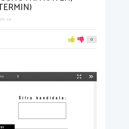
TERMIN)
V: 271
0
Način
Orodja
predstavitve
[ifra  kandidata: