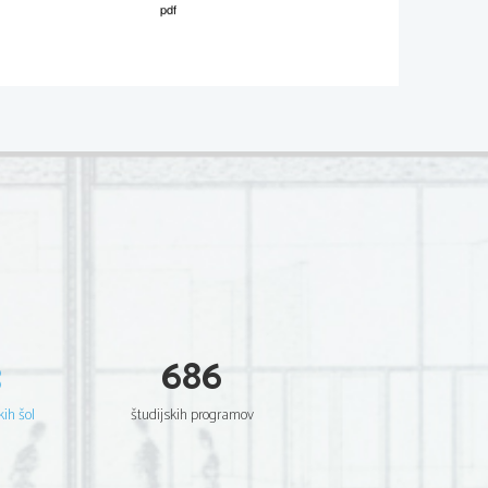
M041-241-1-3 
a  Est  Potentia  Scientia  Est  Potentia  Scientia  Est  
ia       Scientia       Est        Potentia       Scientia       Est        Potentia       
a  Est  Potentia  Scientia  Est  Potentia  Scientia  Est  
ia       Scientia       Est        Potentia       Scientia       Est        Potentia       
a  Est  Potentia  Scientia  Est  Potentia  Scientia  Est  
ia       Scientia       Est        Potentia       Scientia       Est        Potentia       
a  Est  Potentia  Scientia  Est  Potentia  Scientia  Est  
ia       Scientia       Est        Potentia       Scientia       Est        Potentia       
a  Est  Potentia  Scientia  Est  Potentia  Scientia  Est  
ia       Scientia       Est        Potentia       Scientia       Est        Potentia       
a  Est  Potentia  Scientia  Est  Potentia  Scientia  Est  
ia       Scientia       Est        Potentia       Scientia       Est        Potentia       
a  Est  Potentia  Scientia  Est  Potentia  Scientia  Est  
ia       Scientia       Est        Potentia       Scientia       Est        Potentia       
a  Est  Potentia  Scientia  Est  Potentia  Scientia  Est  
a       Scientia       Est        Potentia       Scientia       Est        Potentia       
a  Est  Potentia  Scientia  Est  Potentia  Scientia  Est  
a       Scientia       Est        Potentia       Scientia       Est        Potentia       
3
686
a  Est  Potentia  Scientia  Est  Potentia  Scientia  Est  
a       Scientia       Est        Potentia       Scientia       Est        Potentia       
a  Est  Potentia  Scientia  Est  Potentia  Scientia  Est  
a       Scientia       Est        Potentia       Scientia       Est        Potentia       
kih šol
študijskih programov
a  Est  Potentia  Scientia  Est  Potentia  Scientia  Est  
a       Scientia       Est        Potentia       Scientia       Est        Potentia       
a  Est  Potentia  Scientia  Est  Potentia  Scientia  Est  
a       Scientia       Est        Potentia       Scientia       Est        Potentia       
a  Est  Potentia  Scientia  Est  Potentia  Scientia  Est  
ia       Scientia       Est        Potentia       Scientia       Est        Potentia       