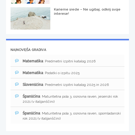
Karierne srede – Ne ugibaj, odkrij svoje
interese!
NAJNOVEJŠA GRADIVA
Matematika
: Predmetni izpitni katalog 2026
Matematika
: Podatki o izpitu 2025
Slovenščina
: Predmetni izpitni katalog 2025 in 2026
Španščina
: Maturitetna pola 3, osnovna raven, jesenski rok
2021 (v italijanščini)
Španščina
: Maturitetna pola 3, osnovna raven, spomladanski
rok 2021 (v italijanščini)