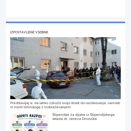
IZPOSTAVLJENE VSEBINE
Predstavljaj si, da lahko združiš svojo strast do raziskovanja, varnosti
in novih tehnologij z izobraževanjem
Štipendije za dijake iz Štipendijskega
sklada dr. Janeza Drnovška