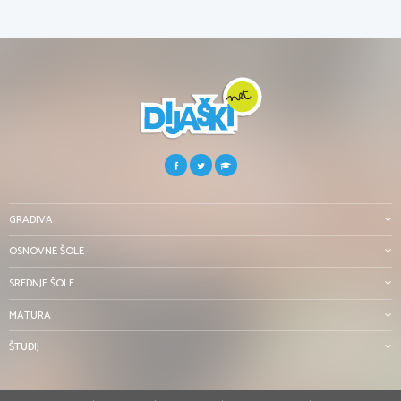
GRADIVA
OSNOVNE ŠOLE
SREDNJE ŠOLE
MATURA
ŠTUDIJ