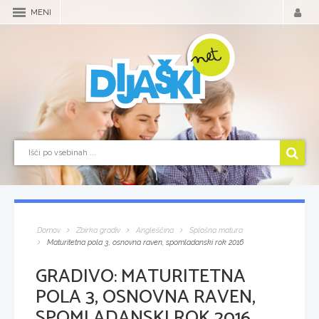
MENI
Domov
Zbirka gradiv
Angleščina
Splošna matura
Maturitetna pola 3, osnovna raven, spomladanski rok 2016
GRADIVO:
MATURITETNA
POLA 3, OSNOVNA RAVEN,
SPOMLADANSKI ROK 2016