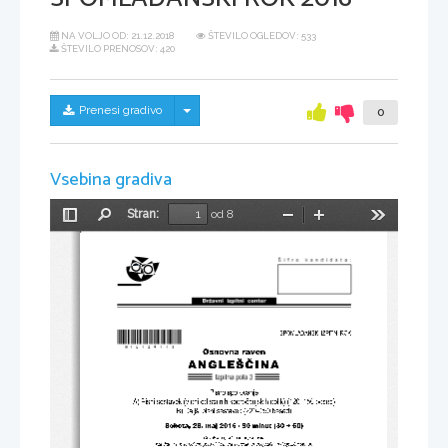
NA VOLJO OD:
21.12.2018
ŠTEVILO OGLEDOV: 533
ŠTEVILO PRENOSOV: 420
Skrij/prikaži meni
Prenesi gradivo
0
Vsebina gradiva
Stran:
od 8
Preklopi
Najdi
Pomanjšaj
Povečaj
Orodja
stransko
vrstico
*M16124113*