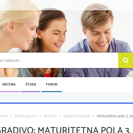
MATURA
ŠTUDIJ
FORUM
omov
Zbirka gradiv
Ruščina
Splošna matura
Maturitetna pola 3, 
GRADIVO:
MATURITETNA POLA 3,