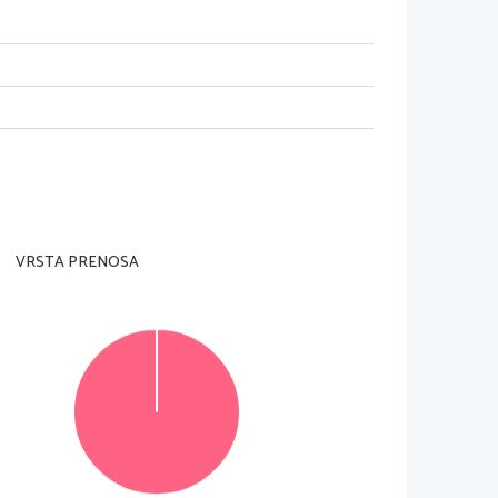
nadzorni u
č
itelj tega ne dovoli.
 strani  in  
na  ocenjevalna  obrazca).  Svojo  šifro  
ševanje  je  90  minut.  Priporo
č
amo  vam,  da  za  
VRSTA PRENOSA
k), ki naj obsega od 120 do 150 besed, v delu B 
 ki jih lahko dosežete,
 je 30, od tega 10 v delu A 
išite  
č
itljivo  in  skladno  s  pravopisnimi  pravili.  
vo. Ne
č
itljivo  besedilo  bo  ocenjeno  z  0  to
č
kami. 
jevanju ne upoštevata.
© RIC 2016