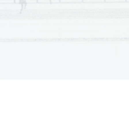
Scientia  Est  Potentia  Scientia  Est  Po
tentia  Scientia  Est  Potenti
Scientia  Est  Potentia  Scientia  Est  Po
tentia  Scientia  Est  Potenti
Scientia  Est  Potentia  Scientia  Est  Po
tentia  Scientia  Est  Potenti
Scientia  Est  Potentia  Scientia  Est  Po
tentia  Scientia  Est  Potenti
Scientia  Est  Potentia  Scientia  Est  Po
tentia  Scientia  Est  Potenti
Scientia  Est  Potentia  Scientia  Est  Po
tentia  Scientia  Est  Potenti
Scientia  Est  Potentia  Scientia  Est  Po
tentia  Scientia  Est  Potenti
Scientia  Est  Potentia  Scientia  Est  Po
tentia  Scientia  Est  Potenti
Scientia  Est  Potentia  Scientia  Est  Po
tentia  Scientia  Est  Potenti
Scientia  Est  Potentia  Scientia  Est  Po
tentia  Scientia  Est  Potenti
Scientia  Est  Potentia  Scientia  Est  Po
tentia  Scientia  Est  Potenti
Scientia  Est  Potentia  Scientia  Est  Po
tentia  Scientia  Est  Potenti
Scientia  Est  Potentia  Scientia  Est  Po
tentia  Scientia  Est  Potenti
Scientia  Est  Potentia  Scientia  Est  Po
tentia  Scientia  Est  Potenti
Scientia  Est  Potentia  Scientia  Est  Po
tentia  Scientia  Est  Potenti
Scientia  Est  Potentia  Scientia  Est  Po
tentia  Scientia  Est  Potenti
Scientia  Est  Potentia  Scientia  Est  Po
tentia  Scientia  Est  Potenti
Scientia  Est  Potentia  Scientia  Est  Po
tentia  Scientia  Est  Potenti
Scientia  Est  Potentia  Scientia  Est  Po
tentia  Scientia  Est  Potenti
Scientia  Est  Potentia  Scientia  Est  Po
tentia  Scientia  Est  Potenti
Scientia  Est  Potentia  Scientia  Est  Po
tentia  Scientia  Est  Potenti
Scientia  Est  Potentia  Scientia  Est  Po
tentia  Scientia  Est  Potenti
Scientia  Est  Potentia  Scientia  Est  Po
tentia  Scientia  Est  Potenti
Scientia  Est  Potentia  Scientia  Est  Po
tentia  Scientia  Est  Potenti
Scientia  Est  Potentia  Scientia  Est  Po
tentia  Scientia  Est  Potenti
Scientia  Est  Potentia  Scientia  Est  Po
tentia  Scientia  Est  Potenti
Scientia  Est  Potentia  Scientia  Est  Po
tentia  Scientia  Est  Potenti
Scientia  Est  Potentia  Scientia  Est  Po
tentia  Scientia  Est  Potenti
Scientia  Est  Potentia  Scientia  Est  Po
tentia  Scientia  Est  Potenti
Scientia  Est  Potentia  Scientia  Est  Po
tentia  Scientia  Est  Potenti
Scientia  Est  Potentia  Scientia  Est  Po
tentia  Scientia  Est  Potenti
Scientia  Est  Potentia  Scientia  Est  Po
tentia  Scientia  Est  Potenti
Scientia  Est  Potentia  Scientia  Est  Po
tentia  Scientia  Est  Potenti
Scientia  Est  Potentia  Scientia  Est  Po
tentia  Scientia  Est  Potenti
Scientia  Est  Potentia  Scientia  Est  Po
tentia  Scientia  Est  Potenti
Scientia  Est  Potentia  Scientia  Est  Po
tentia  Scientia  Est  Potenti
Scientia  Est  Potentia  Scientia  Est  Po
tentia  Scientia  Est  Potenti
Scientia  Est  Potentia  Scientia  Est  Po
tentia  Scientia  Est  Potenti
Scientia  Est  Potentia  Scientia  Est  Po
tentia  Scientia  Est  Potenti
Scientia  Est  Potentia  Scientia  Est  Po
tentia  Scientia  Est  Potenti