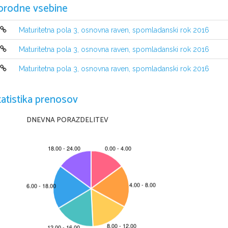
orodne vsebine
Maturitetna pola 3, osnovna raven, spomladanski rok 2016
Maturitetna pola 3, osnovna raven, spomladanski rok 2016
NAVODILA KANDIDATU
Maturitetna pola 3, osnovna raven, spomladanski rok 2016
Pazljivo preberite ta navodila. 
Ne odpirajte izpitne pole in ne za
č
enjajte reševati nalog, dokler vam 
Prilepite  kodo  oziroma  vpiš
ite  svojo  šifro  (v  okvir
č
ek  desno  zgoraj  na  tej 
tatistika prenosov
vpišite tudi na konceptni list.
Izpitna  pola  je  sestavljena  iz  dveh  delov,  dela  A  in  dela  B.  
Č
asa  za  re
reševanje dela A porabite 30 minut, za reševanje dela B pa 60 minut.
DNEVNA PORAZDELITEV
V delu A boste napisali pisni sestavek (v eni od stalnih sporo
č
anjskih obli
pa daljši pisni sestavek, ki naj obsega od 220 do 250 besed. Število to
č
k,
in 20 v delu B.
Pišite 
v  izpitno  polo
z  nalivnim  peresom  ali  s  kemi
č
nim  svin
č
nikom.  P
Č
e  se  zmotite,  napa
č
no  besedo  ali  poved  pre
č
rtajte in jo zapišite na no
Osnutka dela A in dela B, ki ju lahko napišete 
na konceptni list, se pri 
ocen
Zaupajte vase in v svoje zmož
nosti. Želimo vam veliko uspeha.
Ta pola ima 8 strani, od tega 2 prazni.