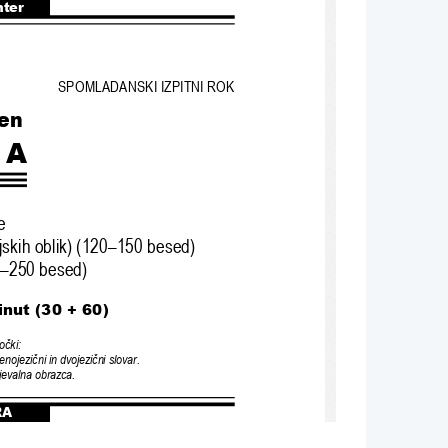
nter
SPOMLADANSKI IZPITNI ROK
en
NA
e
jskih oblik) (120–150 besed)
20–250 besed)
inut (30 + 60)
mo
č
ki:
 enojezi
č
ni in dvojezi
č
ni slovar.
jevalna obrazca.
RA