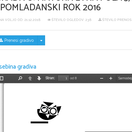
SPOMLADANSKI ROK 2016
NA VOLJO OD:
21.12.2018
ŠTEVILO OGLEDOV: 238
ŠTEVILO PRENOS
Skrij/prikaži meni
Prenesi gradivo
sebina gradiva
Stran:
od 8
Preklopi
Najdi
Nazaj
Naprej
Pomanjšaj
Povečaj
stransko
vrstico