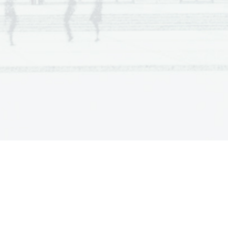
a  Scientia
  Est  Potentia  Scientia  Est  Potentia
a  Scientia
  Est  Potentia  Scientia  Est  Potentia
a  Scientia
  Est  Potentia  Scientia  Est  Potentia
a  Scientia
  Est  Potentia  Scientia  Est  Potentia
a  Scientia
  Est  Potentia  Scientia  Est  Potentia
a  Scientia
  Est  Potentia  Scientia  Est  Potentia
a  Scientia
  Est  Potentia  Scientia  Est  Potentia
a  Scientia
  Est  Potentia  Scientia  Est  Potentia
a  Scientia
  Est  Potentia  Scientia  Est  Potentia
a  Scientia
  Est  Potentia  Scientia  Est  Potentia
a  Scientia
  Est  Potentia  Scientia  Est  Potentia
a  Scientia
  Est  Potentia  Scientia  Est  Potentia
a  Scientia
  Est  Potentia  Scientia  Est  Potentia
a  Scientia
  Est  Potentia  Scientia  Est  Potentia
a  Scientia
  Est  Potentia  Scientia  Est  Potentia
a  Scientia
  Est  Potentia  Scientia  Est  Potentia
a  Scientia
  Est  Potentia  Scientia  Est  Potentia
a  Scientia
  Est  Potentia  Scientia  Est  Potentia
a  Scientia
  Est  Potentia  Scientia  Est  Potentia
a  Scientia
  Est  Potentia  Scientia  Est  Potentia
a  Scientia
  Est  Potentia  Scientia  Est  Potentia
a  Scientia
  Est  Potentia  Scientia  Est  Potentia
a  Scientia
  Est  Potentia  Scientia  Est  Potentia
a  Scientia
  Est  Potentia  Scientia  Est  Potentia
a  Scientia
  Est  Potentia  Scientia  Est  Potentia
a  Scientia
  Est  Potentia  Scientia  Est  Potentia
a  Scientia
  Est  Potentia  Scientia  Est  Potentia
a  Scientia
  Est  Potentia  Scientia  Est  Potentia
a  Scientia
  Est  Potentia  Scientia  Est  Potentia
a  Scientia
  Est  Potentia  Scientia  Est  Potentia
a  Scientia
  Est  Potentia  Scientia  Est  Potentia
a  Scientia
  Est  Potentia  Scientia  Est  Potentia
a  Scientia
  Est  Potentia  Scientia  Est  Potentia
a  Scientia
  Est  Potentia  Scientia  Est  Potentia
a  Scientia
  Est  Potentia  Scientia  Est  Potentia
a  Scientia
  Est  Potentia  Scientia  Est  Potentia
a  Scientia
  Est  Potentia  Scientia  Est  Potentia
a  Scientia
  Est  Potentia  Scientia  Est  Potentia
a  Scientia
  Est  Potentia  Scientia  Est  Potentia
a  Scientia
  Est  Potentia  Scientia  Est  Potentia