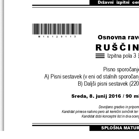
Državni  izpitni  ce
*M16129113* 
Osnovna rav
RUŠ
Č
I
Izpitna pola 3
Pisno sporo
č
anj
A) Pisni sestavek (v eni od stalnih sporo
č
an
B) Daljši pisni sestavek (2
Sreda, 8. junij 2016 
/ 90 m
Dovoljeno gradivo in pripo
Kandidat prinese nalivno pero ali kemi
č
ni svin
č
nik ter
Kandidat dobi konceptni list 
in dva ocen
SPLOŠNA MATU