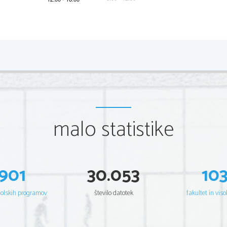
*M16129113
2/8 
Scientia  Est  Potentia  Scientia  Est  Po
tentia  Scientia  Est  Potenti
Scientia  Est  Potentia  Scientia  Est  Po
tentia  Scientia  Est  Potenti
Scientia  Est  Potentia  Scientia  Est  Po
tentia  Scientia  Est  Potenti
Scientia  Est  Potentia  Scientia  Est  Po
tentia  Scientia  Est  Potenti
Scientia  Est  Potentia  Scientia  Est  Po
tentia  Scientia  Est  Potenti
Scientia  Est  Potentia  Scientia  Est  Po
tentia  Scientia  Est  Potenti
Scientia  Est  Potentia  Scientia  Est  Po
tentia  Scientia  Est  Potenti
Scientia  Est  Potentia  Scientia  Est  Po
tentia  Scientia  Est  Potenti
Scientia  Est  Potentia  Scientia  Est  Po
tentia  Scientia  Est  Potenti
Scientia  Est  Potentia  Scientia  Est  Po
tentia  Scientia  Est  Potenti
Scientia  Est  Potentia  Scientia  Est  Po
tentia  Scientia  Est  Potenti
Scientia  Est  Potentia  Scientia  Est  Po
tentia  Scientia  Est  Potenti
malo statistike
Scientia  Est  Potentia  Scientia  Est  Po
tentia  Scientia  Est  Potenti
Scientia  Est  Potentia  Scientia  Est  Po
tentia  Scientia  Est  Potenti
Scientia  Est  Potentia  Scientia  Est  Po
tentia  Scientia  Est  Potenti
Scientia  Est  Potentia  Scientia  Est  Po
tentia  Scientia  Est  Potenti
Scientia  Est  Potentia  Scientia  Est  Po
tentia  Scientia  Est  Potenti
Scientia  Est  Potentia  Scientia  Est  Po
tentia  Scientia  Est  Potenti
Scientia  Est  Potentia  Scientia  Est  Po
tentia  Scientia  Est  Potenti
Scientia  Est  Potentia  Scientia  Est  Po
tentia  Scientia  Est  Potenti
901
30.053
10
Scientia  Est  Potentia  Scientia  Est  Po
tentia  Scientia  Est  Potenti
Scientia  Est  Potentia  Scientia  Est  Po
tentia  Scientia  Est  Potenti
Scientia  Est  Potentia  Scientia  Est  Po
tentia  Scientia  Est  Potenti
Scientia  Est  Potentia  Scientia  Est  Po
tentia  Scientia  Est  Potenti
Scientia  Est  Potentia  Scientia  Est  Po
tentia  Scientia  Est  Potenti
šolskih programov
število datotek
fakultet in viso
Scientia  Est  Potentia  Scientia  Est  Po
tentia  Scientia  Est  Potenti
Scientia  Est  Potentia  Scientia  Est  Po
tentia  Scientia  Est  Potenti
Scientia  Est  Potentia  Scientia  Est  Po
tentia  Scientia  Est  Potenti
Scientia  Est  Potentia  Scientia  Est  Po
tentia  Scientia  Est  Potenti
Scientia  Est  Potentia  Scientia  Est  Po
tentia  Scientia  Est  Potenti
Scientia  Est  Potentia  Scientia  Est  Po
tentia  Scientia  Est  Potenti