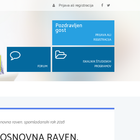
Prijava ali registracija
Pozdravljen
gost
PRIJAVA ALI
REGISTRACIJA
ISKALNIK ŠTUDIJSKIH
FORUM
PROGRAMOV
osnovna raven, spomladanski rok 2016
 OSNOVNA RAVEN,