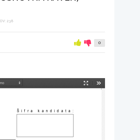
OV: 238
0
Način
Orodja
predstavitve
Šifra kandidata: