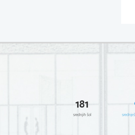
181
srednjih šol
srednje