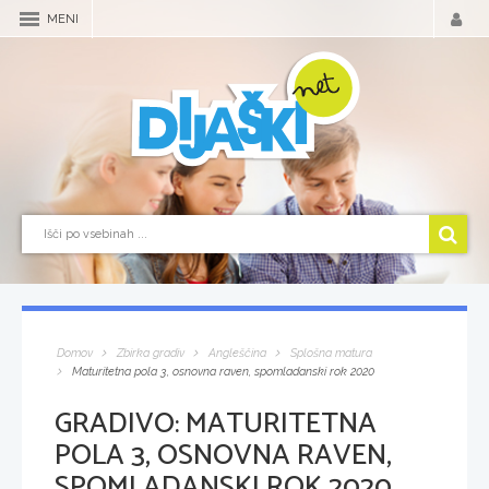
MENI
Domov
Zbirka gradiv
Angleščina
Splošna matura
Maturitetna pola 3, osnovna raven, spomladanski rok 2020
GRADIVO:
MATURITETNA
POLA 3, OSNOVNA RAVEN,
SPOMLADANSKI ROK 2020