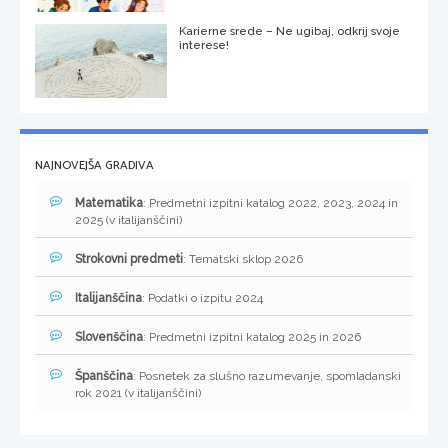
Karierne srede – Ne ugibaj, odkrij svoje
interese!
NAJNOVEJŠA GRADIVA
Matematika
: Predmetni izpitni katalog 2022, 2023, 2024 in
2025 (v italijanščini)
Strokovni predmeti
: Tematski sklop 2026
Italijanščina
: Podatki o izpitu 2024
Slovenščina
: Predmetni izpitni katalog 2025 in 2026
Španščina
: Posnetek za slušno razumevanje, spomladanski
rok 2021 (v italijanščini)