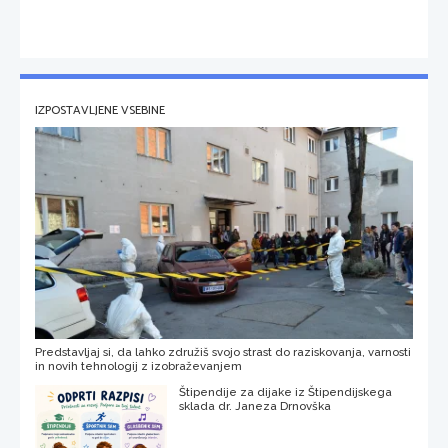
IZPOSTAVLJENE VSEBINE
Predstavljaj si, da lahko združiš svojo strast do raziskovanja, varnosti
in novih tehnologij z izobraževanjem
Štipendije za dijake iz Štipendijskega
sklada dr. Janeza Drnovška