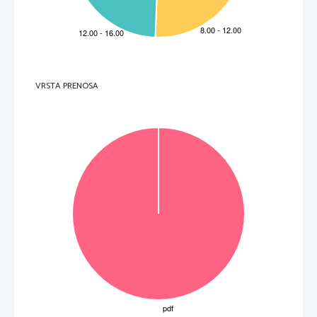
V sivo polje ne pišite
.   
V sivo polje ne pišite
.   
V sivo polje ne pišite
VRSTA PRENOSA
P   
perforiran list