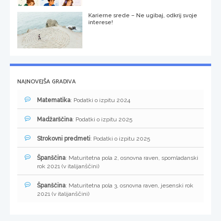
Karierne srede – Ne ugibaj, odkrij svoje
interese!
NAJNOVEJŠA GRADIVA
Matematika
: Podatki o izpitu 2024
Madžarščina
: Podatki o izpitu 2025
Strokovni predmeti
: Podatki o izpitu 2025
Španščina
: Maturitetna pola 2, osnovna raven, spomladanski
rok 2021 (v italijanščini)
Španščina
: Maturitetna pola 3, osnovna raven, jesenski rok
2021 (v italijanščini)