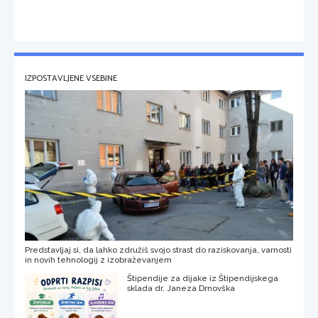
IZPOSTAVLJENE VSEBINE
Predstavljaj si, da lahko združiš svojo strast do raziskovanja, varnosti
in novih tehnologij z izobraževanjem
Štipendije za dijake iz Štipendijskega
sklada dr. Janeza Drnovška