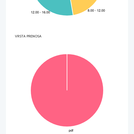
V sivo polje ne pišite
.   
V sivo polje ne pišite
.   
V sivo polje ne pišite
VRSTA PRENOSA
P   
perforiran list