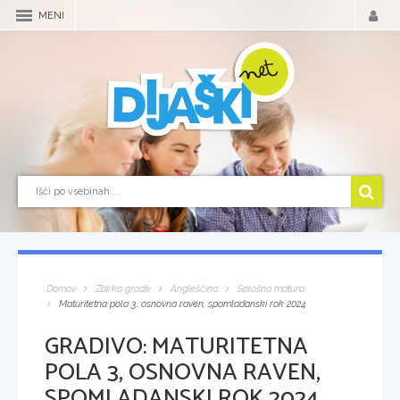
MENI
Domov
Zbirka gradiv
Angleščina
Splošna matura
Maturitetna pola 3, osnovna raven, spomladanski rok 2024
GRADIVO:
MATURITETNA
POLA 3, OSNOVNA RAVEN,
SPOMLADANSKI ROK 2024