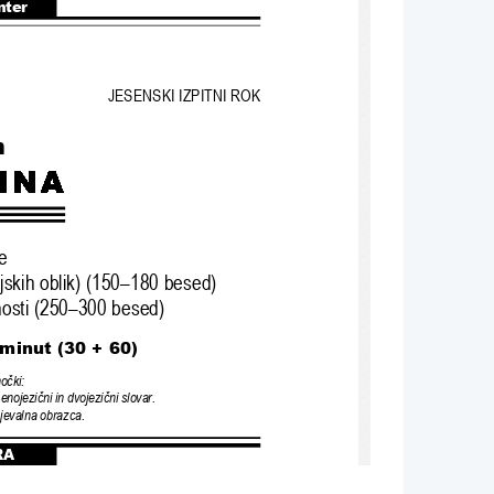
nter
JESENSKI IZPITNI ROK
n
e
jskih oblik) (150–180 besed)
nosti (250–300 besed)
 minut (30 + 60)
mo
č
ki:
 enojezi
č
ni in dvojezi
č
ni slovar.
jevalna obrazca.
RA