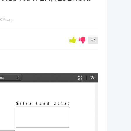
OV: 249
+2
Način
Orodja
predstavitve
Šifra kandidata: