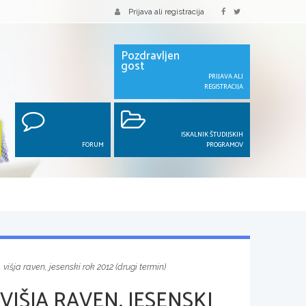
Prijava ali registracija
Pozdravljen
gost
PRIJAVA ALI
REGISTRACIJA
ISKALNIK ŠTUDIJSKIH
FORUM
PROGRAMOV
 višja raven, jesenski rok 2012 (drugi termin)
VIŠJA RAVEN, JESENSKI