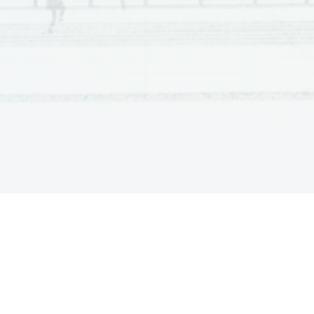
Scientia  Est  Potentia  Scientia  Est  Po
tentia  Scientia  Est  Pote
nti
Scientia  Est  Potentia  Scientia  Est  Po
tentia  Scientia  Est  Pote
nti
Scientia  Est  Potentia  Scientia  Est  Po
tentia  Scientia  Est  Pote
nti
Scientia  Est  Potentia  Scientia  Est  Po
tentia  Scientia  Est  Pote
nti
Scientia  Est  Potentia  Scientia  Est  Po
tentia  Scientia  Est  Pote
nti
Scientia  Est  Potentia  Scientia  Est  Po
tentia  Scientia  Est  Pote
nti
Scientia  Est  Potentia  Scientia  Est  Po
tentia  Scientia  Est  Pote
nti
Scientia  Est  Potentia  Scientia  Est  Po
tentia  Scientia  Est  Pote
nti
Scientia  Est  Potentia  Scientia  Est  Po
tentia  Scientia  Est  Pote
nti
Scientia  Est  Potentia  Scientia  Est  Po
tentia  Scientia  Est  Pote
nti
Scientia  Est  Potentia  Scientia  Est  Po
tentia  Scientia  Est  Pote
nti
Scientia  Est  Potentia  Scientia  Est  Po
tentia  Scientia  Est  Pote
nti
Scientia  Est  Potentia  Scientia  Est  Po
tentia  Scientia  Est  Pote
nti
Scientia  Est  Potentia  Scientia  Est  Po
tentia  Scientia  Est  Pote
nti
Scientia  Est  Potentia  Scientia  Est  Po
tentia  Scientia  Est  Pote
nti
Scientia  Est  Potentia  Scientia  Est  Po
tentia  Scientia  Est  Pote
nti
Scientia  Est  Potentia  Scientia  Est  Po
tentia  Scientia  Est  Pote
nti
Scientia  Est  Potentia  Scientia  Est  Po
tentia  Scientia  Est  Pote
nti
Scientia  Est  Potentia  Scientia  Est  Po
tentia  Scientia  Est  Pote
nti
Scientia  Est  Potentia  Scientia  Est  Po
tentia  Scientia  Est  Pote
nti
Scientia  Est  Potentia  Scientia  Est  Po
tentia  Scientia  Est  Pote
nti
Scientia  Est  Potentia  Scientia  Est  Po
tentia  Scientia  Est  Pote
nti
Scientia  Est  Potentia  Scientia  Est  Po
tentia  Scientia  Est  Pote
nti
Scientia  Est  Potentia  Scientia  Est  Po
tentia  Scientia  Est  Pote
nti
Scientia  Est  Potentia  Scientia  Est  Po
tentia  Scientia  Est  Pote
nti
Scientia  Est  Potentia  Scientia  Est  Po
tentia  Scientia  Est  Pote
nti
Scientia  Est  Potentia  Scientia  Est  Po
tentia  Scientia  Est  Pote
nti
Scientia  Est  Potentia  Scientia  Est  Po
tentia  Scientia  Est  Pote
nti
Scientia  Est  Potentia  Scientia  Est  Po
tentia  Scientia  Est  Pote
nti
Scientia  Est  Potentia  Scientia  Est  Po
tentia  Scientia  Est  Pote
nti
Scientia  Est  Potentia  Scientia  Est  Po
tentia  Scientia  Est  Pote
nti
Scientia  Est  Potentia  Scientia  Est  Po
tentia  Scientia  Est  Pote
nti
Scientia  Est  Potentia  Scientia  Est  Po
tentia  Scientia  Est  Pote
nti
Scientia  Est  Potentia  Scientia  Est  Po
tentia  Scientia  Est  Pote
nti
Scientia  Est  Potentia  Scientia  Est  Po
tentia  Scientia  Est  Pote
nti
Scientia  Est  Potentia  Scientia  Est  Po
tentia  Scientia  Est  Pote
nti
Scientia  Est  Potentia  Scientia  Est  Po
tentia  Scientia  Est  Pote
nti
Scientia  Est  Potentia  Scientia  Est  Po
tentia  Scientia  Est  Pote
nti
Scientia  Est  Potentia  Scientia  Est  Po
tentia  Scientia  Est  Pote
nti
Scientia  Est  Potentia  Scientia  Est  Po
tentia  Scientia  Est  Pote
nti