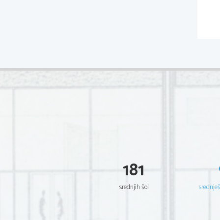
181
srednjih šol
srednje