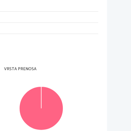
nadzorni u
č
itelj tega ne dovoli.
rani in na oc
enjevalna obrazca). Svojo šifro vpišite 
je je 90 minut. Priporo
č
amo vam, da za reševanje 
VRSTA PRENOSA
k), ki naj obsega od 150 do 180 besed, v delu B pa 
 Število to
č
k, ki jih lahko dosežete, je 45, od tega 
 
č
itljivo in skladno s pr
avopisnimi pravili. 
Č
e se 
ljivo besedilo bo ocenjeno z 0 to
č
kami. Osnutka 
ne upoštevata.