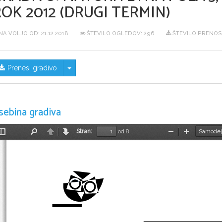
OK 2012 (DRUGI TERMIN)
NA VOLJO OD:
21.12.2018
ŠTEVILO OGLEDOV: 296
ŠTEVILO PRENOS
Skrij/prikaži meni
Prenesi gradivo
sebina gradiva
Stran:
od 8
Preklopi
Najdi
Nazaj
Naprej
Pomanjšaj
Povečaj
stransko
vrstico