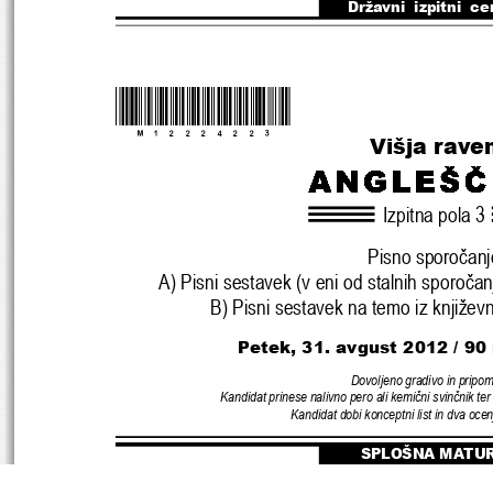
Državni  izpitni  ce
*M12224223*
Višja rave
Izpitna pola 3
Pisno sporo
č
anj
A) Pisni sestavek (v eni od stalnih sporo
č
an
B) Pisni sestavek na temo iz književ
Petek, 31. avgust 2012 
/ 90
Dovoljeno gradivo in pripo
Kandidat prinese nalivno pero ali kemi
č
ni svin
č
nik ter
Kandidat dobi konceptni list 
in dva ocen
SPLOŠNA MATU