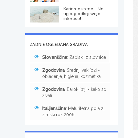
Karierne srede – Ne
ugibaj, odkrij svoje
interese!
ZADNJE OGLEDANA GRADIVA
Slovenščina
: Zapiski iz slovnice
Zgodovina
: Srednji vek [02] -
oblačenje, higiena, kozmetika
Zgodovina
: Barok [03] - kako so
živeli
Italijanščina
: Maturitetna pola 2,
zimski rok 2006