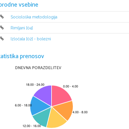
orodne vsebine
Sociološka metodologija
Rimljani [04]
NAVODILA KANDIDATU
Pazljivo preberite ta navodila.
Izločala [02] - bolezni
Ne odpirajte izpitne pole in ne za
č
enjajte reševati nalog, dokler vam 
Prilepite kodo oziroma vpiš
ite svojo šifro (v okvir
č
ek desno zgoraj na tej st
tudi na konceptni list.
tatistika prenosov
Izpitna pola je sestavljena iz dveh delov, dela A in dela B. 
Č
asa za reševan
dela A porabite 30 minut, za reševanje dela B pa 60 minut.
DNEVNA PORAZDELITEV
V delu A boste napisali pisni sest
avek (v eni od stalnih sporo
č
anjskih obli
pisni sestavek na temo iz književnosti
, ki naj obsega od 250 do 300 besed.
20 v delu A in 25 v delu B.
Pišite 
v izpitno polo
z nalivnim peresom ali s kemi
č
nim svin
č
nikom. Pišite
zmotite, napa
č
no besedo ali poved pre
č
rtajte in jo zapišite na novo. Ne
č
it
dela A in dela B, ki ju lahko napišete na k
onceptni list, se pri oc
enjevanju 
Zaupajte vase in v svoje zmož
nosti. Želimo vam veliko uspeha.
Ta pola ima 8 strani, od tega 2 prazni.
© RIC 2012