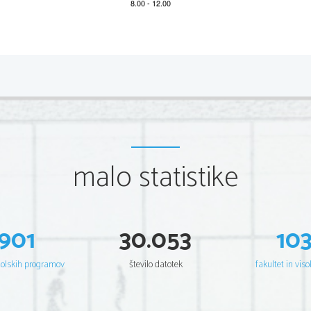
2 
Scientia  Est  Potentia  Scientia  Est  Po
tentia  Scientia  Est  Pote
nti
Scientia  Est  Potentia  Scientia  Est  Po
tentia  Scientia  Est  Pote
nti
Scientia  Est  Potentia  Scientia  Est  Po
tentia  Scientia  Est  Pote
nti
Scientia  Est  Potentia  Scientia  Est  Po
tentia  Scientia  Est  Pote
nti
Scientia  Est  Potentia  Scientia  Est  Po
tentia  Scientia  Est  Pote
nti
Scientia  Est  Potentia  Scientia  Est  Po
tentia  Scientia  Est  Pote
nti
Scientia  Est  Potentia  Scientia  Est  Po
tentia  Scientia  Est  Pote
nti
Scientia  Est  Potentia  Scientia  Est  Po
tentia  Scientia  Est  Pote
nti
Scientia  Est  Potentia  Scientia  Est  Po
tentia  Scientia  Est  Pote
nti
Scientia  Est  Potentia  Scientia  Est  Po
tentia  Scientia  Est  Pote
nti
Scientia  Est  Potentia  Scientia  Est  Po
tentia  Scientia  Est  Pote
nti
Scientia  Est  Potentia  Scientia  Est  Po
tentia  Scientia  Est  Pote
nti
malo statistike
Scientia  Est  Potentia  Scientia  Est  Po
tentia  Scientia  Est  Pote
nti
Scientia  Est  Potentia  Scientia  Est  Po
tentia  Scientia  Est  Pote
nti
Scientia  Est  Potentia  Scientia  Est  Po
tentia  Scientia  Est  Pote
nti
Scientia  Est  Potentia  Scientia  Est  Po
tentia  Scientia  Est  Pote
nti
Scientia  Est  Potentia  Scientia  Est  Po
tentia  Scientia  Est  Pote
nti
Scientia  Est  Potentia  Scientia  Est  Po
tentia  Scientia  Est  Pote
nti
Scientia  Est  Potentia  Scientia  Est  Po
tentia  Scientia  Est  Pote
nti
Scientia  Est  Potentia  Scientia  Est  Po
tentia  Scientia  Est  Pote
nti
901
30.053
10
Scientia  Est  Potentia  Scientia  Est  Po
tentia  Scientia  Est  Pote
nti
Scientia  Est  Potentia  Scientia  Est  Po
tentia  Scientia  Est  Pote
nti
Scientia  Est  Potentia  Scientia  Est  Po
tentia  Scientia  Est  Pote
nti
Scientia  Est  Potentia  Scientia  Est  Po
tentia  Scientia  Est  Pote
nti
Scientia  Est  Potentia  Scientia  Est  Po
tentia  Scientia  Est  Pote
nti
šolskih programov
število datotek
fakultet in viso
Scientia  Est  Potentia  Scientia  Est  Po
tentia  Scientia  Est  Pote
nti
Scientia  Est  Potentia  Scientia  Est  Po
tentia  Scientia  Est  Pote
nti
Scientia  Est  Potentia  Scientia  Est  Po
tentia  Scientia  Est  Pote
nti
Scientia  Est  Potentia  Scientia  Est  Po
tentia  Scientia  Est  Pote
nti
Scientia  Est  Potentia  Scientia  Est  Po
tentia  Scientia  Est  Pote
nti
Scientia  Est  Potentia  Scientia  Est  Po
tentia  Scientia  Est  Pote
nti