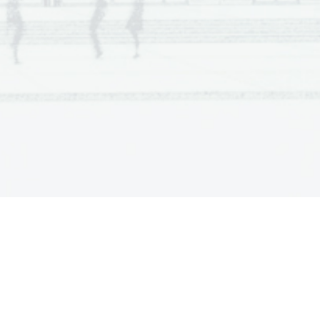
a  Scientia  Est  Potent
ia  Scientia  Est  Potentia
a  Scientia  Est  Potent
ia  Scientia  Est  Potentia
a  Scientia  Est  Potent
ia  Scientia  Est  Potentia
a  Scientia  Est  Potent
ia  Scientia  Est  Potentia
a  Scientia  Est  Potent
ia  Scientia  Est  Potentia
a  Scientia  Est  Potent
ia  Scientia  Est  Potentia
a  Scientia  Est  Potent
ia  Scientia  Est  Potentia
a  Scientia  Est  Potent
ia  Scientia  Est  Potentia
a  Scientia  Est  Potent
ia  Scientia  Est  Potentia
a  Scientia  Est  Potent
ia  Scientia  Est  Potentia
a  Scientia  Est  Potent
ia  Scientia  Est  Potentia
a  Scientia  Est  Potent
ia  Scientia  Est  Potentia
a  Scientia  Est  Potent
ia  Scientia  Est  Potentia
a  Scientia  Est  Potent
ia  Scientia  Est  Potentia
a  Scientia  Est  Potent
ia  Scientia  Est  Potentia
a  Scientia  Est  Potent
ia  Scientia  Est  Potentia
a  Scientia  Est  Potent
ia  Scientia  Est  Potentia
a  Scientia  Est  Potent
ia  Scientia  Est  Potentia
a  Scientia  Est  Potent
ia  Scientia  Est  Potentia
a  Scientia  Est  Potent
ia  Scientia  Est  Potentia
a  Scientia  Est  Potent
ia  Scientia  Est  Potentia
a  Scientia  Est  Potent
ia  Scientia  Est  Potentia
a  Scientia  Est  Potent
ia  Scientia  Est  Potentia
a  Scientia  Est  Potent
ia  Scientia  Est  Potentia
a  Scientia  Est  Potent
ia  Scientia  Est  Potentia
a  Scientia  Est  Potent
ia  Scientia  Est  Potentia
a  Scientia  Est  Potent
ia  Scientia  Est  Potentia
a  Scientia  Est  Potent
ia  Scientia  Est  Potentia
a  Scientia  Est  Potent
ia  Scientia  Est  Potentia
a  Scientia  Est  Potent
ia  Scientia  Est  Potentia
a  Scientia  Est  Potent
ia  Scientia  Est  Potentia
a  Scientia  Est  Potent
ia  Scientia  Est  Potentia
a  Scientia  Est  Potent
ia  Scientia  Est  Potentia
a  Scientia  Est  Potent
ia  Scientia  Est  Potentia
a  Scientia  Est  Potent
ia  Scientia  Est  Potentia
a  Scientia  Est  Potent
ia  Scientia  Est  Potentia
a  Scientia  Est  Potent
ia  Scientia  Est  Potentia
a  Scientia  Est  Potent
ia  Scientia  Est  Potentia
a  Scientia  Est  Potent
ia  Scientia  Est  Potentia
a  Scientia  Est  Potent
ia  Scientia  Est  Potentia