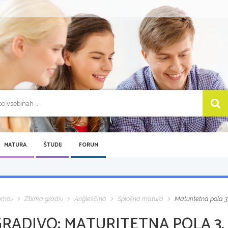
MATURA
ŠTUDIJ
FORUM
omov
Zbirka gradiv
Angleščina
Splošna matura
Maturitetna pola 3,
GRADIVO:
MATURITETNA POLA 3, 