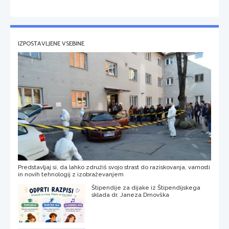
IZPOSTAVLJENE VSEBINE
Predstavljaj si, da lahko združiš svojo strast do raziskovanja, varnosti
in novih tehnologij z izobraževanjem
Štipendije za dijake iz Štipendijskega
sklada dr. Janeza Drnovška