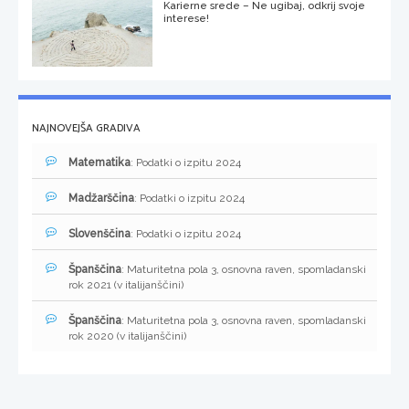
Karierne srede – Ne ugibaj, odkrij svoje
interese!
NAJNOVEJŠA GRADIVA
Matematika
: Podatki o izpitu 2024
Madžarščina
: Podatki o izpitu 2024
Slovenščina
: Podatki o izpitu 2024
Španščina
: Maturitetna pola 3, osnovna raven, spomladanski
rok 2021 (v italijanščini)
Španščina
: Maturitetna pola 3, osnovna raven, spomladanski
rok 2020 (v italijanščini)