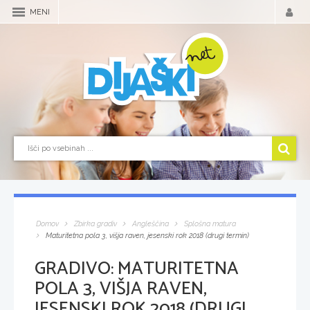
MENI
Domov
Zbirka gradiv
Angleščina
Splošna matura
Maturitetna pola 3, višja raven, jesenski rok 2018 (drugi termin)
GRADIVO:
MATURITETNA
POLA 3, VIŠJA RAVEN,
JESENSKI ROK 2018 (DRUGI