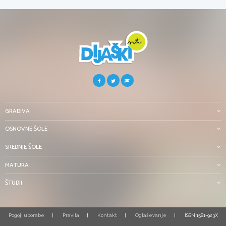
GRADIVA
OSNOVNE ŠOLE
SREDNJE ŠOLE
MATURA
ŠTUDIJ
Pogoji uporabe
Pravila
Kontakt
Oglaševanje
ISSN 1581-923X