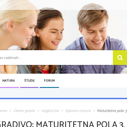
MATURA
ŠTUDIJ
FORUM
omov
Zbirka gradiv
Angleščina
Splošna matura
Maturitetna pola 3,
GRADIVO:
MATURITETNA POLA 3, 