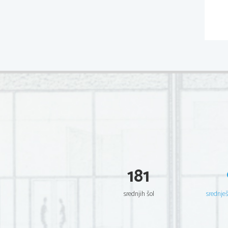
181
srednjih šol
srednje