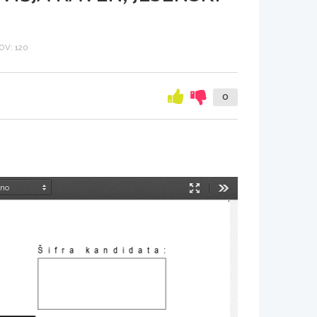
V: 120
0
Način
Orodja
predstavitve
Šifra kandidata
: