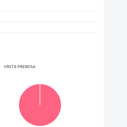
adzorni učitelj tega ne dovoli
.
rani
).
je je 
90 
minut
. 
Priporočamo vam
, 
da za reševanje 
VRSTA PRENOSA
), 
ki naj obsega od 
150 
do 
180 
besed
, 
v delu B pa 
. 
Število točk
, 
ki jih lahko dosežete
, 
je 
45, 
od tega 
predvideni prostor 
znotraj okvirja
. 
Pišite čitljivo in 
črtajte in jo zapišite na novo
. 
Nečitljivo besedilo 
 konceptni list
, 
se pri ocenjevanju ne upoštevata
.
© Državni izpitni center
Vse pravice pridržane
.