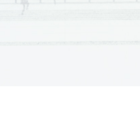
Scientia  Est  Potentia  Scientia  Est  Potentia  Scientia  Est  Potentia
Scientia  Est  Potentia  Scientia  Est  Potentia  Scientia  Est  Potentia
Scientia  Est  Potentia  Scientia  Est  Potentia  Scientia  Est  Potentia
Scientia  Est  Potentia  Scientia  Est  Potentia  Scientia  Est  Potentia
Scientia  Est  Potentia  Scientia  Est  Potentia  Scientia  Est  Potentia
Scientia  Est  Potentia  Scientia  Est  Potentia  Scientia  Est  Potentia
Scientia  Est  Potentia  Scientia  Est  Potentia  Scientia  Est  Potentia
Scientia  Est  Potentia  Scientia  Est  Potentia  Scientia  Est  Potentia
Scientia  Est  Potentia  Scientia  Est  Potentia  Scientia  Est  Potentia
Scientia  Est  Potentia  Scientia  Est  Potentia  Scientia  Est  Potentia
Scientia  Est  Potentia  Scientia  Est  Potentia  Scientia  Est  Potentia
Scientia  Est  Potentia  Scientia  Est  Potentia  Scientia  Est  Potentia
Scientia  Est  Potentia  Scientia  Est  Potentia  Scientia  Est  Potentia
Scientia  Est  Potentia  Scientia  Est  Potentia  Scientia  Est  Potentia
Scientia  Est  Potentia  Scientia  Est  Potentia  Scientia  Est  Potentia
Scientia  Est  Potentia  Scientia  Est  Potentia  Scientia  Est  Potentia
Scientia  Est  Potentia  Scientia  Est  Potentia  Scientia  Est  Potentia
Scientia  Est  Potentia  Scientia  Est  Potentia  Scientia  Est  Potentia
Scientia  Est  Potentia  Scientia  Est  Potentia  Scientia  Est  Potentia
Scientia  Est  Potentia  Scientia  Est  Potentia  Scientia  Est  Potentia
Scientia  Est  Potentia  Scientia  Est  Potentia  Scientia  Est  Potentia
Scientia  Est  Potentia  Scientia  Est  Potentia  Scientia  Est  Potentia
Scientia  Est  Potentia  Scientia  Est  Potentia  Scientia  Est  Potentia
Scientia  Est  Potentia  Scientia  Est  Potentia  Scientia  Est  Potentia
Scientia  Est  Potentia  Scientia  Est  Potentia  Scientia  Est  Potentia
Scientia  Est  Potentia  Scientia  Est  Potentia  Scientia  Est  Potentia
Scientia  Est  Potentia  Scientia  Est  Potentia  Scientia  Est  Potentia
Scientia  Est  Potentia  Scientia  Est  Potentia  Scientia  Est  Potentia
Scientia  Est  Potentia  Scientia  Est  Potentia  Scientia  Est  Potentia
Scientia  Est  Potentia  Scientia  Est  Potentia  Scientia  Est  Potentia
Scientia  Est  Potentia  Scientia  Est  Potentia  Scientia  Est  Potentia
Scientia  Est  Potentia  Scientia  Est  Potentia  Scientia  Est  Potentia
Scientia  Est  Potentia  Scientia  Est  Potentia  Scientia  Est  Potentia
Scientia  Est  Potentia  Scientia  Est  Potentia  Scientia  Est  Potentia
Scientia  Est  Potentia  Scientia  Est  Potentia  Scientia  Est  Potentia
Scientia  Est  Potentia  Scientia  Est  Potentia  Scientia  Est  Potentia
Scientia  Est  Potentia  Scientia  Est  Potentia  Scientia  Est  Potentia
Scientia  Est  Potentia  Scientia  Est  Potentia  Scientia  Est  Potentia
Scientia  Est  Potentia  Scientia  Est  Potentia  Scientia  Est  Potentia
Scientia  Est  Potentia  Scientia  Est  Potentia  Scientia  Est  Potentia