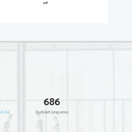
02
*
.
V sivo polje ne pišite
  Scientia  Est  Potentia  Scientia  Est  Potentia
  Scientia  Est  Potentia  Scientia  Est  Potentia
  Scientia  Est  Potentia  Scientia  Est  Potentia
  Scientia  Est  Potentia  Scientia  Est  Potentia
  Scientia  Est  Potentia  Scientia  Est  Potentia
  Scientia  Est  Potentia  Scientia  Est  Potentia
  Scientia  Est  Potentia  Scientia  Est  Potentia
  Scientia  Est  Potentia  Scientia  Est  Potentia
  Scientia  Est  Potentia  Scientia  Est  Potentia
.   
  Scientia  Est  Potentia  Scientia  Est  Potentia
V sivo polje ne pišite
  Scientia  Est  Potentia  Scientia  Est  Potentia
  Scientia  Est  Potentia  Scientia  Est  Potentia
  Scientia  Est  Potentia  Scientia  Est  Potentia
  Scientia  Est  Potentia  Scientia  Est  Potentia
  Scientia  Est  Potentia  Scientia  Est  Potentia
  Scientia  Est  Potentia  Scientia  Est  Potentia
  Scientia  Est  Potentia  Scientia  Est  Potentia
  Scientia  Est  Potentia  Scientia  Est  Potentia
  Scientia  Est  Potentia  Scientia  Est  Potentia
  Scientia  Est  Potentia  Scientia  Est  Potentia
3
686
  Scientia  Est  Potentia  Scientia  Est  Potentia
.   
  Scientia  Est  Potentia  Scientia  Est  Potentia
V sivo polje ne pišite
  Scientia  Est  Potentia  Scientia  Est  Potentia
  Scientia  Est  Potentia  Scientia  Est  Potentia
kih šol
študijskih programov
  Scientia  Est  Potentia  Scientia  Est  Potentia
  Scientia  Est  Potentia  Scientia  Est  Potentia
  Scientia  Est  Potentia  Scientia  Est  Potentia
  Scientia  Est  Potentia  Scientia  Est  Potentia
  Scientia  Est  Potentia  Scientia  Est  Potentia
  Scientia  Est  Potentia  Scientia  Est  Potentia
  Scientia  Est  Potentia  Scientia  Est  Potentia