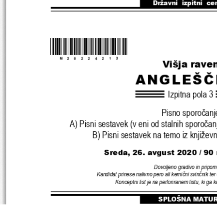
Državni  izpitni  ce
*M20224213
*
Višja rave
ANGLEŠČ
Izpitna pola 
3
Pisno sporočanj
A) 
Pisni sestavek 
(
v eni od stalnih sporočan
B) 
Pisni sestavek na temo iz književn
Sreda, 26. avgust 2020 / 90
Dovoljeno gradivo in pripom
Kandidat prinese nalivno pero ali kemični svinčnik ter 
Konceptni list je na perforiranem listu, 
ki ga k
SPLOŠNA MATU