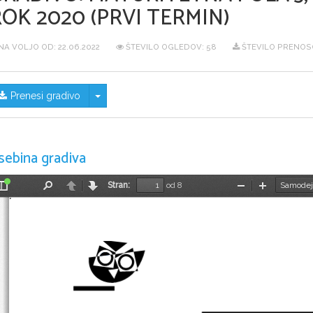
OK 2020 (PRVI TERMIN)
NA VOLJO OD:
22.06.2022
ŠTEVILO OGLEDOV: 58
ŠTEVILO PRENOSO
Skrij/prikaži meni
Prenesi gradivo
sebina gradiva
Stran:
od 8
Preklopi
Najdi
Nazaj
Naprej
Pomanjšaj
Povečaj
stransko
vrstico