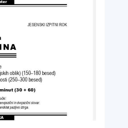
nter
JESENSKI IZPITNI ROK
n
INA
e
jskih oblik
) (150–180 
besed
)
osti 
(250–300 
besed
)
 minut 
(30 + 60)
očki
:
enojezični in dvojezični slovar
.
andidat pazljivo iztrga
.
RA