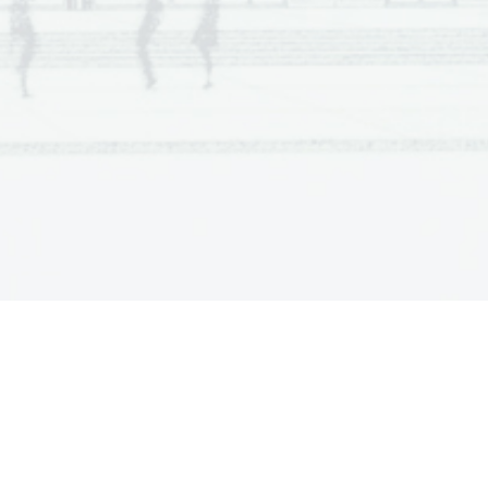
  Scientia  Est  Potentia  Scientia  Est  Potentia
  Scientia  Est  Potentia  Scientia  Est  Potentia
.   
  Scientia  Est  Potentia  Scientia  Est  Potentia
V sivo polje ne pišite
  Scientia  Est  Potentia  Scientia  Est  Potentia
  Scientia  Est  Potentia  Scientia  Est  Potentia
  Scientia  Est  Potentia  Scientia  Est  Potentia
  Scientia  Est  Potentia  Scientia  Est  Potentia
  Scientia  Est  Potentia  Scientia  Est  Potentia
  Scientia  Est  Potentia  Scientia  Est  Potentia
  Scientia  Est  Potentia  Scientia  Est  Potentia
  Scientia  Est  Potentia  Scientia  Est  Potentia
  Scientia  Est  Potentia  Scientia  Est  Potentia
  Scientia  Est  Potentia  Scientia  Est  Potentia
  Scientia  Est  Potentia  Scientia  Est  Potentia
.   
  Scientia  Est  Potentia  Scientia  Est  Potentia
  Scientia  Est  Potentia  Scientia  Est  Potentia
V sivo polje ne pišite
  Scientia  Est  Potentia  Scientia  Est  Potentia
  Scientia  Est  Potentia  Scientia  Est  Potentia
  Scientia  Est  Potentia  Scientia  Est  Potentia
  Scientia  Est  Potentia  Scientia  Est  Potentia
  Scientia  Est  Potentia  Scientia  Est  Potentia
  Scientia  Est  Potentia  Scientia  Est  Potentia
  Scientia  Est  Potentia  Scientia  Est  Potentia
  Scientia  Est  Potentia  Scientia  Est  Potentia
  Scientia  Est  Potentia  Scientia  Est  Potentia
  Scientia  Est  Potentia  Scientia  Est  Potentia
  Scientia  Est  Potentia  Scientia  Est  Potentia
.   
  Scientia  Est  Potentia  Scientia  Est  Potentia
V sivo polje ne pišite
  Scientia  Est  Potentia  Scientia  Est  Potentia
  Scientia  Est  Potentia  Scientia  Est  Potentia
  Scientia  Est  Potentia  Scientia  Est  Potentia
  Scientia  Est  Potentia  Scientia  Est  Potentia
  Scientia  Est  Potentia  Scientia  Est  Potentia
  Scientia  Est  Potentia  Scientia  Est  Potentia
  Scientia  Est  Potentia  Scientia  Est  Potentia
  Scientia  Est  Potentia  Scientia  Est  Potentia
  Scientia  Est  Potentia  Scientia  Est  Potentia
  Scientia  Est  Potentia  Scientia  Est  Potentia
  Scientia  Est  Potentia  Scientia  Est  Potentia
.   
  Scientia  Est  Potentia  Scientia  Est  Potentia