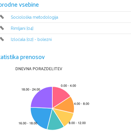
orodne vsebine
Sociološka metodologija
Rimljani [04]
NAVODILA KANDIDATU
Izločala [02] - bolezni
Pazljivo preberite ta navodila.
Ne odpirajte izpitne pole in ne začenjajte reševati nalog
, 
dokler vam n
Prilepite kodo oziroma vpišite svojo šifro 
(
v okvirček desno zgoraj na tej st
tatistika prenosov
Izpitna pola je sestavljena iz dveh delov
, 
dela A in dela B
. 
Časa za reševan
dela A porabite 
30 
minut
, 
za reševanje dela B pa 
60 
minut
.
DNEVNA PORAZDELITEV
V delu A boste napisali pisni sestavek 
(
v eni od stalnih sporočanjskih oblik
pisni sestavek na temo iz književnosti
, 
ki naj obsega od 
250 
do 
300 
besed
20 
v delu A in 
25 
v delu B
.
Pišite v izpitno polo z nalivnim peresom ali s kemičnim svinčnikom v za to 
skladno s pravopisnimi pravili
. 
Če se zmotite
, 
napačno besedo ali poved pre
bo ocenjeno z 
0 
točkami
. 
Osnutka dela A in dela B
, 
ki ju lahko napišete na
Zaupajte vase in v svoje zmožnosti
. 
Želimo vam veliko uspeha
.
Ta pola ima 8 strani.