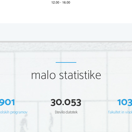
*M20224213
2/8 
Scientia  Est  Potentia  Scientia  Est  Potentia  Scientia  Est  Potentia
Scientia  Est  Potentia  Scientia  Est  Potentia  Scientia  Est  Potentia
Scientia  Est  Potentia  Scientia  Est  Potentia  Scientia  Est  Potentia
Scientia  Est  Potentia  Scientia  Est  Potentia  Scientia  Est  Potentia
Scientia  Est  Potentia  Scientia  Est  Potentia  Scientia  Est  Potentia
Scientia  Est  Potentia  Scientia  Est  Potentia  Scientia  Est  Potentia
Scientia  Est  Potentia  Scientia  Est  Potentia  Scientia  Est  Potentia
Scientia  Est  Potentia  Scientia  Est  Potentia  Scientia  Est  Potentia
Scientia  Est  Potentia  Scientia  Est  Potentia  Scientia  Est  Potentia
Scientia  Est  Potentia  Scientia  Est  Potentia  Scientia  Est  Potentia
Scientia  Est  Potentia  Scientia  Est  Potentia  Scientia  Est  Potentia
malo statistike
Scientia  Est  Potentia  Scientia  Est  Potentia  Scientia  Est  Potentia
Scientia  Est  Potentia  Scientia  Est  Potentia  Scientia  Est  Potentia
Scientia  Est  Potentia  Scientia  Est  Potentia  Scientia  Est  Potentia
Scientia  Est  Potentia  Scientia  Est  Potentia  Scientia  Est  Potentia
Scientia  Est  Potentia  Scientia  Est  Potentia  Scientia  Est  Potentia
Scientia  Est  Potentia  Scientia  Est  Potentia  Scientia  Est  Potentia
Scientia  Est  Potentia  Scientia  Est  Potentia  Scientia  Est  Potentia
Scientia  Est  Potentia  Scientia  Est  Potentia  Scientia  Est  Potentia
Scientia  Est  Potentia  Scientia  Est  Potentia  Scientia  Est  Potentia
901
30.053
10
Scientia  Est  Potentia  Scientia  Est  Potentia  Scientia  Est  Potentia
Scientia  Est  Potentia  Scientia  Est  Potentia  Scientia  Est  Potentia
Scientia  Est  Potentia  Scientia  Est  Potentia  Scientia  Est  Potentia
Scientia  Est  Potentia  Scientia  Est  Potentia  Scientia  Est  Potentia
šolskih programov
število datotek
fakultet in viso
Scientia  Est  Potentia  Scientia  Est  Potentia  Scientia  Est  Potentia
Scientia  Est  Potentia  Scientia  Est  Potentia  Scientia  Est  Potentia
Scientia  Est  Potentia  Scientia  Est  Potentia  Scientia  Est  Potentia
Scientia  Est  Potentia  Scientia  Est  Potentia  Scientia  Est  Potentia
Scientia  Est  Potentia  Scientia  Est  Potentia  Scientia  Est  Potentia
Scientia  Est  Potentia  Scientia  Est  Potentia  Scientia  Est  Potentia
Scientia  Est  Potentia  Scientia  Est  Potentia  Scientia  Est  Potentia