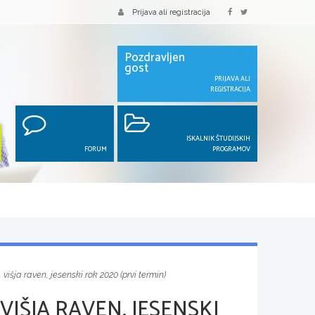
Prijava ali registracija
Pozdravljen
gost
PRIJAVA ALI
REGISTRACIJA
ISKALNIK ŠTUDIJSKIH
FORUM
PROGRAMOV
 višja raven, jesenski rok 2020 (prvi termin)
VIŠJA RAVEN, JESENSKI