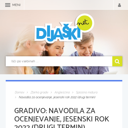
MENI
Domov
Zbirka gradiv
Angleščina
Splošna matura
Navodila za ocenjevanje, jesenski rok 2022 (drugi termin)
GRADIVO:
NAVODILA ZA
OCENJEVANJE, JESENSKI ROK
2022 (DRUGI TERMIN)