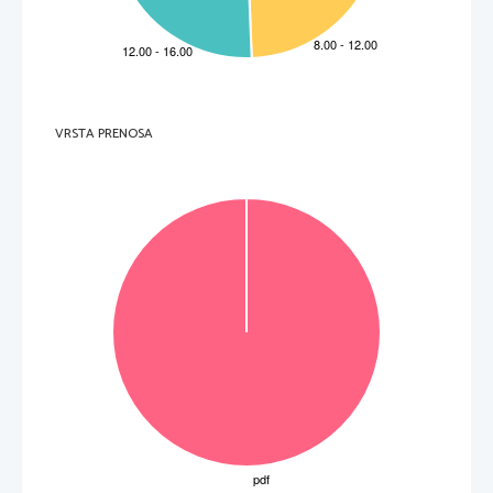
The weather.

Road conditions.

The weather and road conditions.

Skupaj
10
Task 2: Matching
: 
Why med schools are requiring art classes
Vpr.
Točke
Rešitev
Dodatna navodila
1
1
C

2
1
E

3
1
A

4
1
F

5
1
B

6
1
F

7
1
D

8
1
G

9
1
E

VRSTA PRENOSA
10
1
F

Skupaj
10