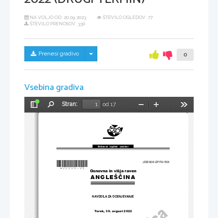
NA VOLJO OD:
20.09.2023
ŠTEVILO OGLEDOV: 77
ŠTEVILO PRENOSOV: 330
Skrij/prikaži meni
Prenesi gradivo
0
Vsebina gradiva
Stran:
od 17
Preklopi
Najdi
Pomanjšaj
Povečaj
Orodja
stransko
vrstico
Državni  izpitni  center
*
M22224124
*
JESENSKI IZPITNI ROK
Osnovna in višja raven
ANGLEŠČINA
NAVODILA ZA OCENJEVANJE
Torek
, 30
. avgust 
2022