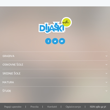
GRADIVA
OSNOVNE ŠOLE
SREDNJE ŠOLE
MATURA
ŠTUDIJ
Pogoji uporabe
Pravila
Kontakt
Oglaševanje
ISSN 1581-923X