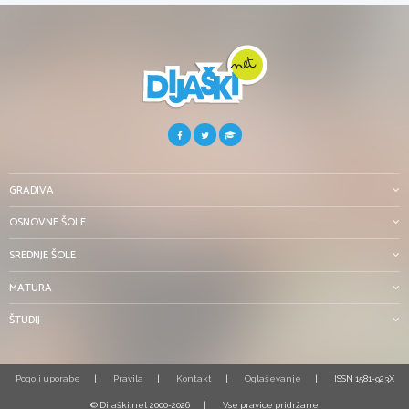
GRADIVA
OSNOVNE ŠOLE
SREDNJE ŠOLE
MATURA
ŠTUDIJ
Pogoji uporabe
Pravila
Kontakt
Oglaševanje
ISSN 1581-923X
© Dijaški.net 2000-2026
Vse pravice pridržane