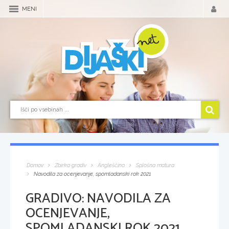
MENI
Domov
Zbirka gradiv
Angleščina
Splošna matura
Navodila za ocenjevanje, spomladanski rok 2021
GRADIVO:
NAVODILA ZA
OCENJEVANJE,
SPOMLADANSKI ROK 2021