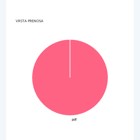
5
1
ena od:
NESPREJEMLJIVO: 

It cut the costs.
Vsi odgovori, ki omenjajo hitro 

It was cheaper.
pripravo.

It was convenient.
6
1
ena od:
NESPREJEMLJIVO:

The Guardian investigated them.

 P
rocessing of supermarket 

(TV/Guardian) investigation.
chicken.

They were hiding 
something.

To hide processing methods.

Because of the allegations.
VRSTA PRENOSA
7
1
ena od:
SPREJEMLJIVO:

Not made by them.
Vsi odgovori, ki 
povedo, da 

Produced by others.
(nekatere) veleblagovnice

Produced by Adelie.
sendvičev ne delajo same.
8
1
ena od:

Temperature.

Shouldn’t be cold.

Should be warm.

Coldness/Warmth of food.