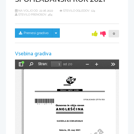
NA VOLJO OD:
22.06.2022
ŠTEVILO OGLEDOV: 124
ŠTEVILO PRENOSOV: 464
Skrij/prikaži meni
Prenesi gradivo
0
Vsebina gradiva
Stran:
od 20
Preklopi
Najdi
Pomanjšaj
Povečaj
Orodja
stransko
vrstico
Državni  izpitni  center
*M21124114*
SPOMLADANSKI IZPITNI ROK
Osnovna in višja raven
ANGLEŠČINA
NAVODILA ZA OCENJEVANJE
Sobota, 29. maj 2021