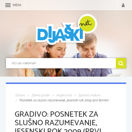
MENI
Domov
Zbirka gradiv
Angleščina
Splošna matura
Posnetek za slušno razumevanje, jesenski rok 2009 (prvi termin)
GRADIVO:
POSNETEK ZA
SLUŠNO RAZUMEVANJE,
JESENSKI ROK 2009 (PRVI