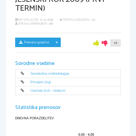
TERMIN)
NA VOLJO OD:
21.12.2018
ŠTEVILO OGLEDOV: 211
ŠTEVILO PRENOSOV: 168
Skrij/prikaži meni
Prenesi gradivo
+1
Sorodne vsebine
Sociološka metodologija
Rimljani [04]
Izločala [02] - bolezni
Statistika prenosov
DNEVNA PORAZDELITEV