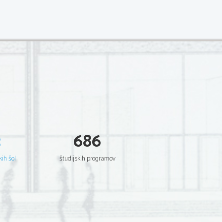
3
686
kih šol
študijskih programov