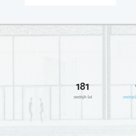
181
srednjih šol
srednje