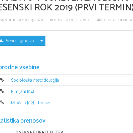
ESENSKI ROK 2019 (PRVI TERMIN
NA VOLJO OD:
07.05.2020
ŠTEVILO OGLEDOV: 0
ŠTEVILO PRENOSO
Skrij/prikaži meni
Prenesi gradivo
orodne vsebine
Sociološka metodologija
Rimljani [04]
Izločala [02] - bolezni
tatistika prenosov
DNEVNA PORAZDELITEV