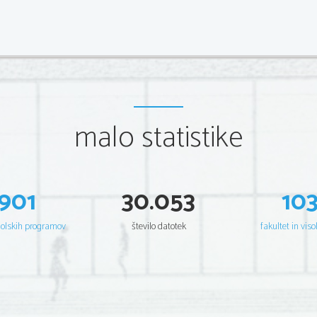
malo statistike
901
30.053
10
šolskih programov
število datotek
fakultet in viso