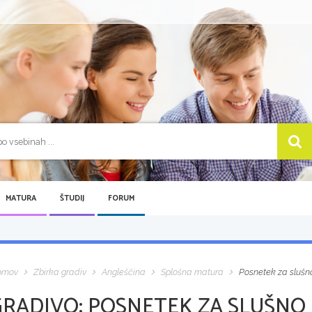
MATURA
ŠTUDIJ
FORUM
omov
Zbirka gradiv
Angleščina
Splošna matura
Posnetek za slušno
GRADIVO:
POSNETEK ZA SLUŠNO