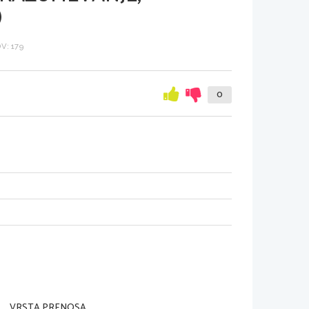
)
V: 179
0
VRSTA PRENOSA