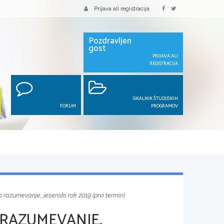
Prijava ali registracija
Pozdravljen
gost
PRIJAVA ALI
REGISTRACIJA
ISKALNIK ŠTUDIJSKIH
FORUM
PROGRAMOV
 razumevanje, jesenski rok 2019 (prvi termin)
 RAZUMEVANJE,