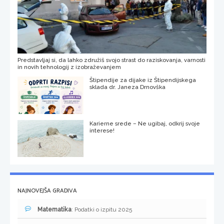
Predstavljaj si, da lahko združiš svojo strast do raziskovanja, varnosti
in novih tehnologij z izobraževanjem
Štipendije za dijake iz Štipendijskega
sklada dr. Janeza Drnovška
Karierne srede – Ne ugibaj, odkrij svoje
interese!
NAJNOVEJŠA GRADIVA
Matematika
: Podatki o izpitu 2025