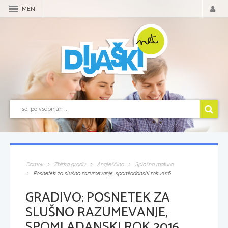
MENI
Domov
Zbirka gradiv
Angleščina
Splošna matura
Posnetek za slušno razumevanje, spomladanski rok 2016
GRADIVO:
POSNETEK ZA
SLUŠNO RAZUMEVANJE,
SPOMLADANSKI ROK 2016