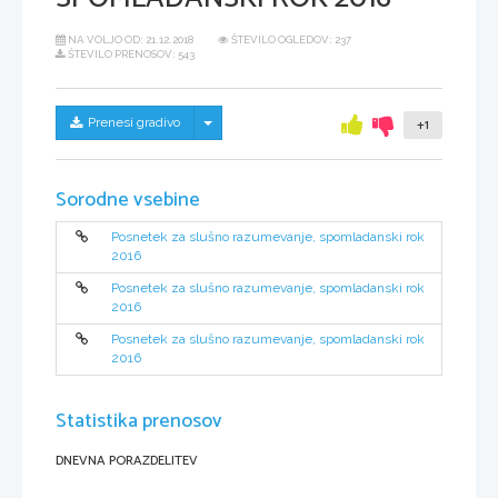
NA VOLJO OD:
21.12.2018
ŠTEVILO OGLEDOV: 237
ŠTEVILO PRENOSOV: 543
Skrij/prikaži meni
Prenesi gradivo
+1
Sorodne vsebine
Posnetek za slušno razumevanje, spomladanski rok
2016
Posnetek za slušno razumevanje, spomladanski rok
2016
Posnetek za slušno razumevanje, spomladanski rok
2016
Statistika prenosov
DNEVNA PORAZDELITEV