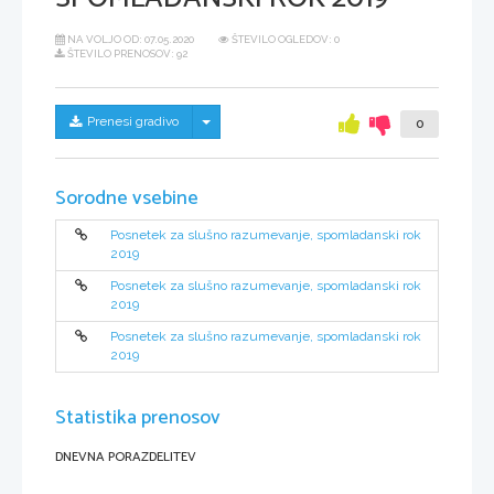
NA VOLJO OD:
07.05.2020
ŠTEVILO OGLEDOV: 0
ŠTEVILO PRENOSOV: 92
Skrij/prikaži meni
Prenesi gradivo
0
Sorodne vsebine
Posnetek za slušno razumevanje, spomladanski rok
2019
Posnetek za slušno razumevanje, spomladanski rok
2019
Posnetek za slušno razumevanje, spomladanski rok
2019
Statistika prenosov
DNEVNA PORAZDELITEV