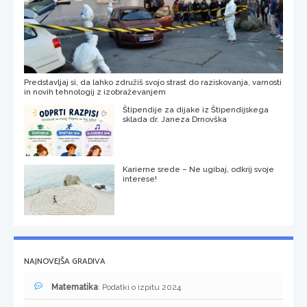
Predstavljaj si, da lahko združiš svojo strast do raziskovanja, varnosti
in novih tehnologij z izobraževanjem
Štipendije za dijake iz Štipendijskega
sklada dr. Janeza Drnovška
Karierne srede – Ne ugibaj, odkrij svoje
interese!
NAJNOVEJŠA GRADIVA
Matematika
: Podatki o izpitu 2024