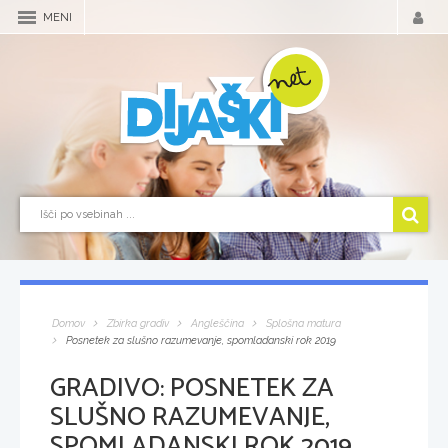
MENI
Domov
Zbirka gradiv
Angleščina
Splošna matura
Posnetek za slušno razumevanje, spomladanski rok 2019
GRADIVO:
POSNETEK ZA
SLUŠNO RAZUMEVANJE,
SPOMLADANSKI ROK 2019