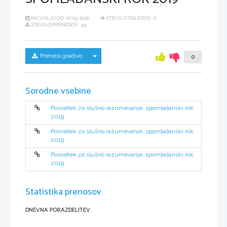
NA VOLJO OD:
07.05.2020
ŠTEVILO OGLEDOV: 0
ŠTEVILO PRENOSOV: 45
Skrij/prikaži meni
Prenesi gradivo
0
Sorodne vsebine
Posnetek za slušno razumevanje, spomladanski rok
2019
Posnetek za slušno razumevanje, spomladanski rok
2019
Posnetek za slušno razumevanje, spomladanski rok
2019
Statistika prenosov
DNEVNA PORAZDELITEV