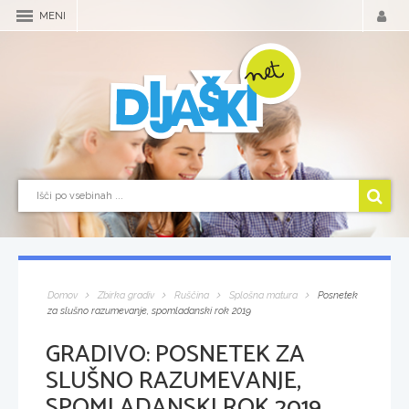
MENI
Domov
Zbirka gradiv
Ruščina
Splošna matura
Posnetek
za slušno razumevanje, spomladanski rok 2019
GRADIVO:
POSNETEK ZA
SLUŠNO RAZUMEVANJE,
SPOMLADANSKI ROK 2019