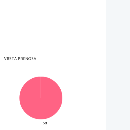
to, v katerem bo kandidat opravljal maturo, 
talogu za splo{no maturo za tisto leto. 
VRSTA PRENOSA