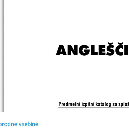
       ANGLEŠ^I
Predmetni izpitni katalog za spl
orodne vsebine
Predmetni izpitni katalog se uporablj