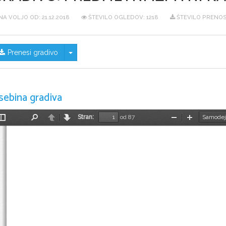
NA VOLJO OD:
21.12.2018
ŠTEVILO OGLEDOV: 1218
ŠTEVILO PRENOS
Skrij/prikaži meni
Prenesi gradivo
sebina gradiva
Stran:
od 87
Preklopi
Najdi
Nazaj
Naprej
Pomanjšaj
Povečaj
stransko
vrstico