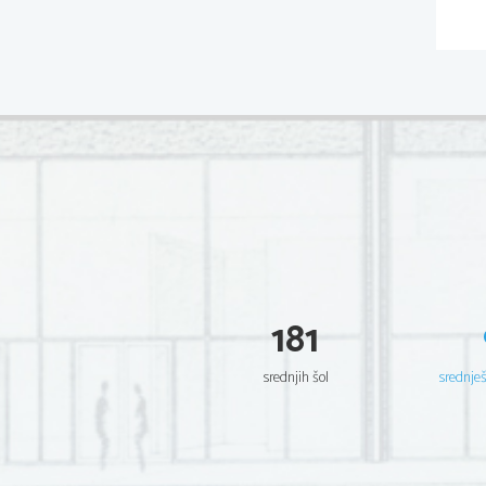
181
srednjih šol
srednje