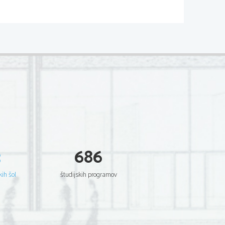
3
686
kih šol
študijskih programov