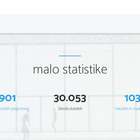
malo statistike
901
30.053
10
šolskih programov
število datotek
fakultet in viso