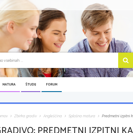
MATURA
ŠTUDIJ
FORUM
omov
Zbirka gradiv
Angleščina
Splošna matura
Predmetni izpitni k
GRADIVO:
PREDMETNI IZPITNI KA