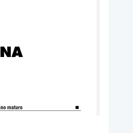
NA       
o{no maturo
2010
a od spomladanskega roka 
, dokler ni 