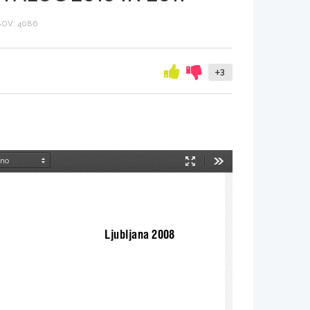
OV: 4086
+3
Način
Orodja
predstavitve
Ljubljana 2008 