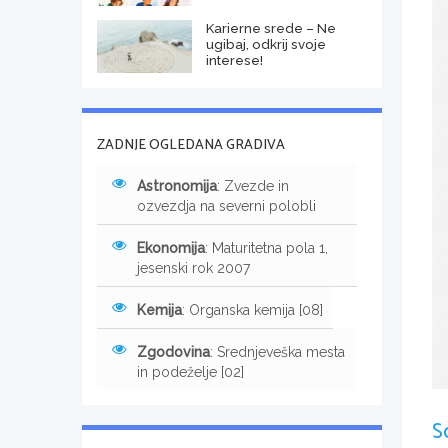
Karierne srede – Ne
ugibaj, odkrij svoje
interese!
ZADNJE OGLEDANA GRADIVA
Astronomija
: Zvezde in
ozvezdja na severni polobli
Ekonomija
: Maturitetna pola 1,
jesenski rok 2007
Kemija
: Organska kemija [08]
Zgodovina
: Srednjeveška mesta
in podeželje [02]
S