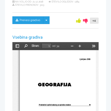
NA VOLJO OD:
21.12.2018
ŠTEVILO OGLEDOV: 1284
ŠTEVILO PRENOSOV: 3113
Skrij/prikaži meni
Prenesi gradivo
+4
Vsebina gradiva
Stran:
od 34
Preklopi
Najdi
Pomanjšaj
Povečaj
Orodja
stransko
vrstico
                                                                                                     Ljubljana                                                                                                     2008                       
GEOGRAFIJA
Predmetni izpitni katalog za splo{no maturo