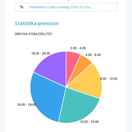
Predmetni izpitni katalog 2010 in 2011
Statistika prenosov
DNEVNA PORAZDELITEV
 VSEBINA 
1.  Uvod  
5 
2.  Izpitni  cilji  
6  
3.  Zgradba in vrednotenje izpita 
7 
3.1   Shema   izpita   
7   
3.2   Tipi nalog in vrednotenje 
7 
3.3   Deleži taksonomskih st
openj spoznavnih ciljev 
8 
3.4   Merila za vrednotenje nalog 
8 
4.  Izpitne  vsebine  
12  
4.1   Ob
č
a geografija 
13 
4.2   Regionalna geografija sveta  
16 
4.3   Regionalna geografija Evrope 
19 
4.4   Geografija Slovenije  
24 
5.  Vsebine  prakti
č
nega dela  
29 
5.1   Terenske in laboratorijske vaje 
29 
5.2   Ekskurzija   
32   
6.  Kandidati s posebnimi potrebami 
33 
7.  Literatura  
34  