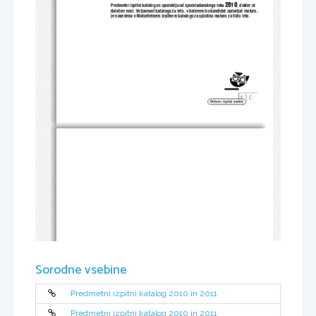
2010
Predmetni izpitni katalog se uporablja od spomladanskega roka 
, dokler ni 
dolo~en novi. Veljavnost kataloga za leto, v katerem bo kandidat opravljal maturo, 
je navedena v Maturitetnem izpitnem katalogu za splo{no maturo za tisto leto. 
Sorodne vsebine
Predmetni izpitni katalog 2010 in 2011
Predmetni izpitni katalog 2010 in 2011