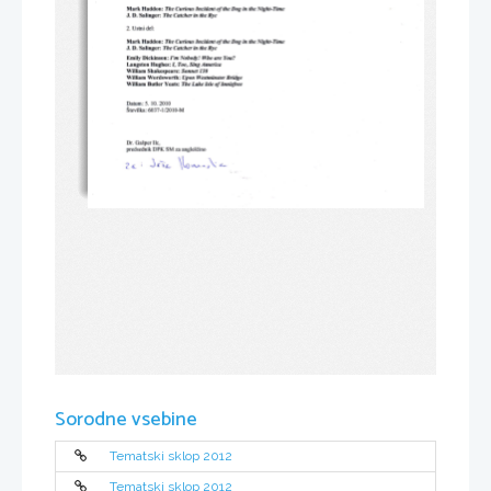
Mark 
Haddon: 
Incident 
of 
in 
Night-Time
Curious 
Dog 
the 
The 
the 
in 
D. 
J. 
Salingerz 
Catcher 
The 
the 
Rye
Ustni 
2. 
del:
Mark 
Haddon: 
Incident 
in 
Night-Time
Curioas 
of 
Dog 
tlte 
The 
the 
D. 
Salinger: 
in 
J. 
Cstcher 
Rye
The 
the 
I'm 
llho 
Emily 
Dickinson: 
Nobody! 
are 
You?
I, 
Langston 
America
Hughes: 
Sing 
Too, 
William 
Shakespeare: 
Sonnet 
130
Wilfiam 
Wordsworth: 
Upon 
Bridge
lVestminster 
Wilfiam 
Butler 
Yeats: 
Isle 
Innisfree
Lake 
of 
The 
5. 
Datum: 
10.2010
-l 
Stevilka: 
12010-14
6037 
Dr. 
Ilc,
Ga5per 
DPK 
SM 
predsednik 
za 
angleSdino
: 
Ar- 
-;t
J 
c. 
\|u 
? 
"..^ 
Sorodne vsebine
Tematski sklop 2012
Tematski sklop 2012