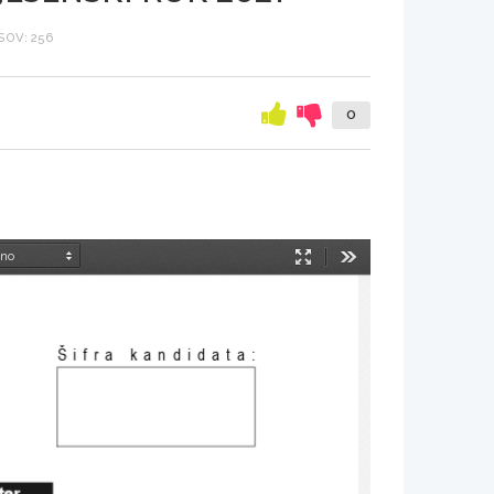
OV: 256
0
Način
Orodja
predstavitve
Šifra kandidata
:
ter