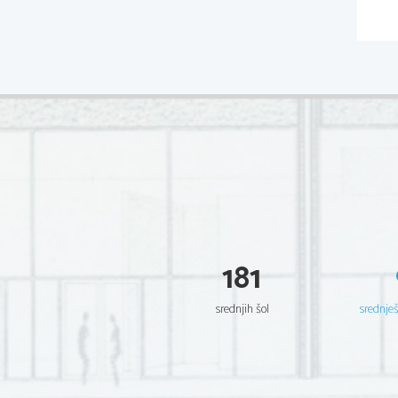
181
srednjih šol
srednje