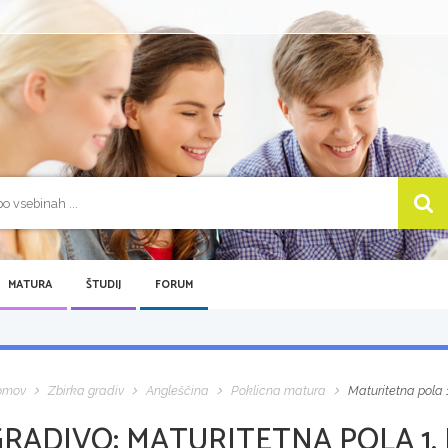
MATURA
ŠTUDIJ
FORUM
omov
Zbirka gradiv
Angleščina
Poklicna matura
Maturitetna pola 1
GRADIVO:
MATURITETNA POLA 1, 