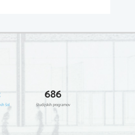
02*
  Scientia  Est  Potentia  Scientia  Est  Potentia
  Scientia  Est  Potentia  Scientia  Est  Potentia
  Scientia  Est  Potentia  Scientia  Est  Potentia
  Scientia  Est  Potentia  Scientia  Est  Potentia
  Scientia  Est  Potentia  Scientia  Est  Potentia
  Scientia  Est  Potentia  Scientia  Est  Potentia
  Scientia  Est  Potentia  Scientia  Est  Potentia
  Scientia  Est  Potentia  Scientia  Est  Potentia
  Scientia  Est  Potentia  Scientia  Est  Potentia
  Scientia  Est  Potentia  Scientia  Est  Potentia
  Scientia  Est  Potentia  Scientia  Est  Potentia
  Scientia  Est  Potentia  Scientia  Est  Potentia
  Scientia  Est  Potentia  Scientia  Est  Potentia
  Scientia  Est  Potentia  Scientia  Est  Potentia
  Scientia  Est  Potentia  Scientia  Est  Potentia
  Scientia  Est  Potentia  Scientia  Est  Potentia
  Scientia  Est  Potentia  Scientia  Est  Potentia
  Scientia  Est  Potentia  Scientia  Est  Potentia
  Scientia  Est  Potentia  Scientia  Est  Potentia
  Scientia  Est  Potentia  Scientia  Est  Potentia
3
686
  Scientia  Est  Potentia  Scientia  Est  Potentia
  Scientia  Est  Potentia  Scientia  Est  Potentia
  Scientia  Est  Potentia  Scientia  Est  Potentia
  Scientia  Est  Potentia  Scientia  Est  Potentia
kih šol
študijskih programov
  Scientia  Est  Potentia  Scientia  Est  Potentia
  Scientia  Est  Potentia  Scientia  Est  Potentia
  Scientia  Est  Potentia  Scientia  Est  Potentia
  Scientia  Est  Potentia  Scientia  Est  Potentia
  Scientia  Est  Potentia  Scientia  Est  Potentia
  Scientia  Est  Potentia  Scientia  Est  Potentia
  Scientia  Est  Potentia  Scientia  Est  Potentia
  Scientia  Est  Potentia  Scientia  Est  Potentia
  Scientia  Est  Potentia  Scientia  Est  Potentia
  Scientia  Est  Potentia  Scientia  Est  Potentia