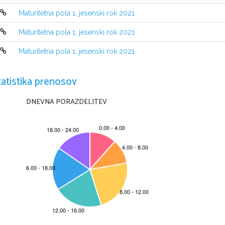
Maturitetna pola 1, jesenski rok 2021
Maturitetna pola 1, jesenski rok 2021
Maturitetna pola 1, jesenski rok 2021
tatistika prenosov
NAVODILA KANDIDATU
Pazljivo preberite ta navodila. 
Ne odpirajte izpitne pole in ne začenjajte reševati nalog
, 
dokler vam na
DNEVNA PORAZDELITEV
Prilepite oziroma vpišite svojo šifro v okvirček desno zgoraj na tej strani 
Izpitna pola vsebuje 
4 
naloge
. 
Število točk
, 
ki jih lahko dosežete
, je 30. 
Vsa
Rešitve pišite z nalivnim peresom ali s kemičnim svinčnikom in jih vpisujte 
čitljivo in skladno s pravopisnimi pravili
. 
Če se zmotite
, 
napisano prečrtajte 
nejasni popravki bodo ocenjeni z 
0 
točkami
.
Zaupajte vase in v svoje zmožnosti
. 
Želimo vam veliko uspeha
.
Ta pola ima 
12 strani, od tega 2 prazni.