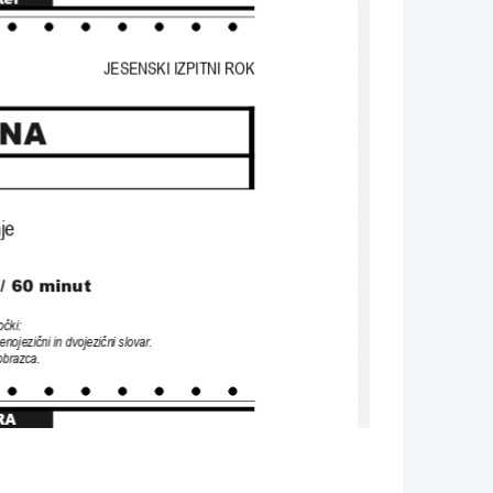
JESENSKI IZPITNI ROK
INA
je
/ 60 minut
očki
: 
 enojezični in dvojezični slovar
. 
obrazca.
RA