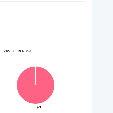
dzorni učitelj tega ne dovoli
.
VRSTA PRENOSA
in na ocenjevalna obrazca
.
ka pravilna rešitev je vredna 
1 
točko
.
v izpitno polo v za to predvideni prostor
. Pišite 
in rešitev napišite na novo
. 
Nečitljivi zapisi in 
© Državni izpitni center
Vse pravice pridržane
.