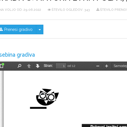
NA VOLJO OD:
29.06.2022
ŠTEVILO OGLEDOV: 343
ŠTEVILO PRENOS
Skrij/prikaži meni
Prenesi gradivo
sebina gradiva
Stran:
od 12
Preklopi
Najdi
Nazaj
Naprej
Pomanjšaj
Povečaj
stransko
vrstico
Državni izpitni cen