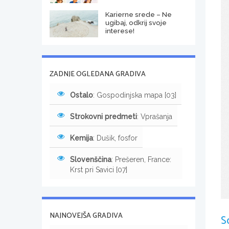
Karierne srede – Ne
ugibaj, odkrij svoje
interese!
ZADNJE OGLEDANA GRADIVA
Ostalo
: Gospodinjska mapa [03]
Strokovni predmeti
: Vprašanja
Kemija
: Dušik, fosfor
Slovenščina
: Prešeren, France:
Krst pri Savici [07]
NAJNOVEJŠA GRADIVA
S