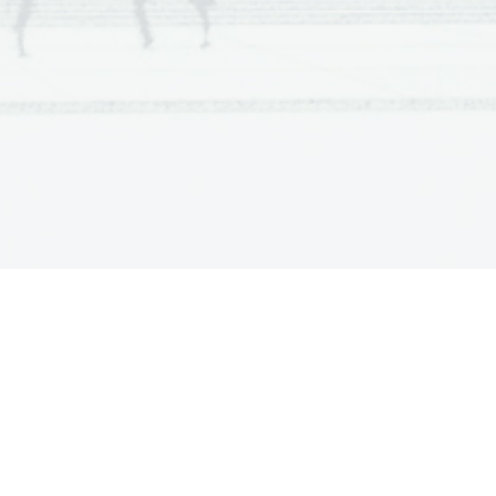
  Scientia  Est  Potentia  Scientia  Est  Potentia
  Scientia  Est  Potentia  Scientia  Est  Potentia
  Scientia  Est  Potentia  Scientia  Est  Potentia
  Scientia  Est  Potentia  Scientia  Est  Potentia
  Scientia  Est  Potentia  Scientia  Est  Potentia
  Scientia  Est  Potentia  Scientia  Est  Potentia
  Scientia  Est  Potentia  Scientia  Est  Potentia
  Scientia  Est  Potentia  Scientia  Est  Potentia
  Scientia  Est  Potentia  Scientia  Est  Potentia
  Scientia  Est  Potentia  Scientia  Est  Potentia
  Scientia  Est  Potentia  Scientia  Est  Potentia
  Scientia  Est  Potentia  Scientia  Est  Potentia
  Scientia  Est  Potentia  Scientia  Est  Potentia
  Scientia  Est  Potentia  Scientia  Est  Potentia
  Scientia  Est  Potentia  Scientia  Est  Potentia
  Scientia  Est  Potentia  Scientia  Est  Potentia
  Scientia  Est  Potentia  Scientia  Est  Potentia
  Scientia  Est  Potentia  Scientia  Est  Potentia
  Scientia  Est  Potentia  Scientia  Est  Potentia
  Scientia  Est  Potentia  Scientia  Est  Potentia
  Scientia  Est  Potentia  Scientia  Est  Potentia
  Scientia  Est  Potentia  Scientia  Est  Potentia
  Scientia  Est  Potentia  Scientia  Est  Potentia
  Scientia  Est  Potentia  Scientia  Est  Potentia
  Scientia  Est  Potentia  Scientia  Est  Potentia
  Scientia  Est  Potentia  Scientia  Est  Potentia
  Scientia  Est  Potentia  Scientia  Est  Potentia
  Scientia  Est  Potentia  Scientia  Est  Potentia
  Scientia  Est  Potentia  Scientia  Est  Potentia
  Scientia  Est  Potentia  Scientia  Est  Potentia
  Scientia  Est  Potentia  Scientia  Est  Potentia
  Scientia  Est  Potentia  Scientia  Est  Potentia
  Scientia  Est  Potentia  Scientia  Est  Potentia
  Scientia  Est  Potentia  Scientia  Est  Potentia
  Scientia  Est  Potentia  Scientia  Est  Potentia
  Scientia  Est  Potentia  Scientia  Est  Potentia
  Scientia  Est  Potentia  Scientia  Est  Potentia
  Scientia  Est  Potentia  Scientia  Est  Potentia
  Scientia  Est  Potentia  Scientia  Est  Potentia