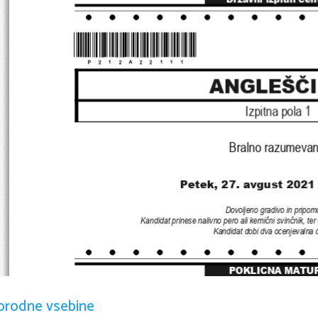
*P212A22111*
ANGLEŠČ
Izpitna pola 
1
Bralno razumevan
Petek, 27. avgust 2021 
Dovoljeno gradivo in pripom
Kandidat prinese nalivno pero ali kemični svinčnik
, 
ter
Kandidat dobi dva ocenjevalna 
POKLICNA MATU
orodne vsebine