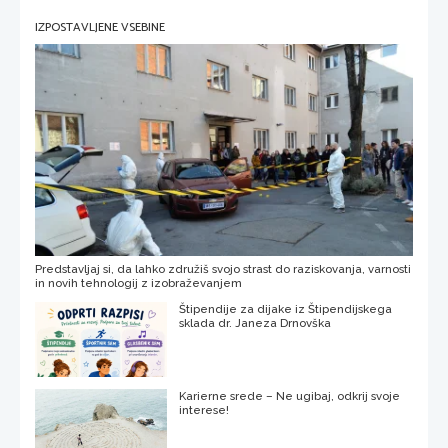
IZPOSTAVLJENE VSEBINE
Predstavljaj si, da lahko združiš svojo strast do raziskovanja, varnosti
in novih tehnologij z izobraževanjem
Štipendije za dijake iz Štipendijskega
sklada dr. Janeza Drnovška
Karierne srede – Ne ugibaj, odkrij svoje
interese!