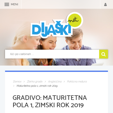
MENI
Domov
Zbirka gradiv
Angleščina
Poklicna matura
Maturitetna pola 1, zimski rok 2019
GRADIVO:
MATURITETNA
POLA 1, ZIMSKI ROK 2019