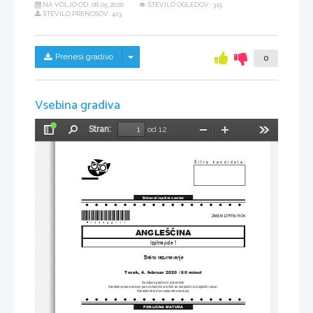
NA VOLJO OD:
08.05.2020
ŠTEVILO OGLEDOV: 315
ŠTEVILO PRENOSOV: 413
Skrij/prikaži meni
Prenesi gradivo
0
Vsebina gradiva
Stran:
od 12
Preklopi
Najdi
Pomanjšaj
Povečaj
Orodja
stransko
vrstico
Šifra kandidata
:
Državni izpitni center
*P193A22111*
ZIMSKI IZPITNI ROK
ANGLEŠČINA
Izpitna pola 
1
Bralno razumevanje
Torek, 4. februar 2020 / 60 minut
Dovoljeno gradivo in pripomočki
: 
Kandidat prinese nalivno pero ali kemični svinčnik ter enojezični in dvojezični slovar
. 
Kandidat dobi dva ocenjevalna obrazca.
POKLICNA MATURA