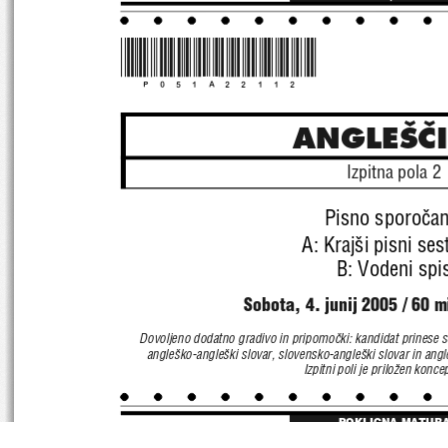
*P051A22112*
ANGLE[^
Izpitna pola 2
Pisno sporo~an
A: Kraj{i pisni ses
B: Vodeni spi
Sobota, 4. junij 2005 / 60 m
Dovoljeno dodatno gradivo in pripomo~ki: kandidat prinese s 
angle{ko-angle{ki slovar, slovensko-angle{ki slovar 
in angl
Izpitni poli je prilo`en koncep
POKLICNA MATUR