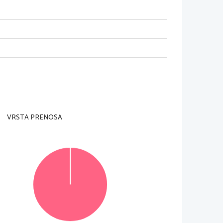
jajte re{evati nalog, dokler Vam nadzorni
tej strani in na konceptni list.
, pisane z navadnim svin~nikom,
 
ter nejasni popravki se to~kujejo
VRSTA PRENOSA
ga napi{ite na novo.
ledovali konceptnih listov.
 v izpitni poli.