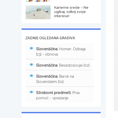
Karierne srede – Ne
ugibaj, odkrij svoje
interese!
ZADNJE OGLEDANA GRADIVA
Slovenščina
: Homer: Odiseja
[13] - obnova
Slovenščina
: Besedoslovje [02]
Slovenščina
: Barok na
Slovenskem [01]
Strokovni predmeti
: Prva
pomoč - vprašanja