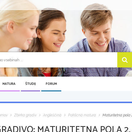
MATURA
ŠTUDIJ
FORUM
omov
Zbirka gradiv
Angleščina
Poklicna matura
Maturitetna pola
GRADIVO:
MATURITETNA POLA 2