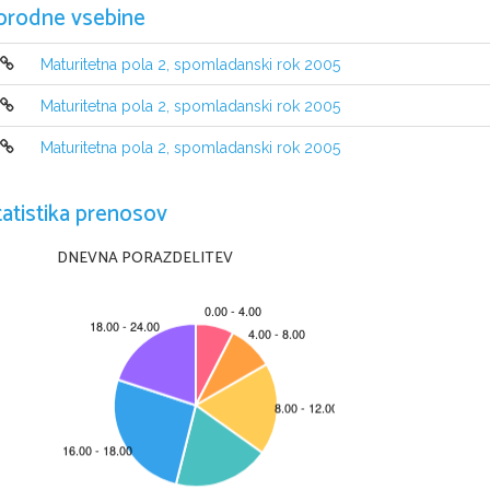
orodne vsebine
Maturitetna pola 2, spomladanski rok 2005
NAVODILA KANDIDATU
Maturitetna pola 2, spomladanski rok 2005
Pazljivo preberite ta navodila. Ne obra~ajte strani 
in ne za~en
u~itelj tega ne dovoli.
Maturitetna pola 2, spomladanski rok 2005
Prilepite oziroma vpi{ite svojo {ifro na ozna~eno mesto zgoraj na 
Izpitna pola vsebuje eno nalogo v delu A in eno nalogo v delu B.
Izpitno polo re{ujete 60 minut: del A 20 minut in del B 40 minut.
tatistika prenosov
Pi{ite z nalivnim peresom ali s kemi~nim svin~nikom. Naloge
se to~kujejo z ni~ (0) to~kami. Pi
{ite razlo~no. Ne~itljivi zapisi
DNEVNA PORAZDELITEV
z ni~ (0) to~kami. ^e se zmotite, napa~en 
zapis pre~rtajte in 
Osnutek lahko pi{ete na konceptni list. Ocenjevalci ne bodo preg
[tevilo to~k, ki jih lahko dobite za posamezne naloge, je navedeno
Zaupajte vase in v svoje sposobnosti.
@elimo Vam veliko uspeha.
Ta pola ima 8 strani, od tega 2 prazni.
© RI C  20 0 5 