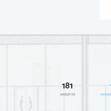
181
srednjih šol
srednje