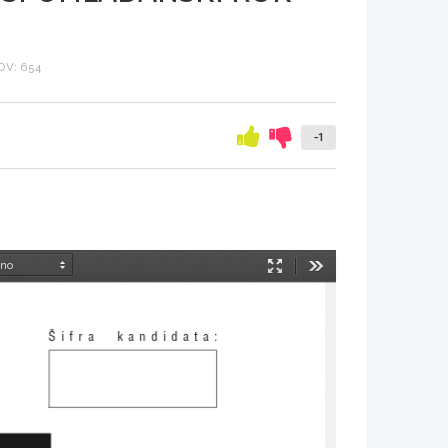
V: 654
-1
Način
Orodja
predstavitve
[ifra  kandidata: