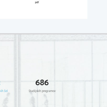
P051- A 221 -1-2 
matura, Poklicna matura, Poklicna matura, 
matura, Poklicna matura, Poklicna matura, 
matura, Poklicna matura, Poklicna matura, 
matura, Poklicna matura, Poklicna matura, 
matura, Poklicna matura, Poklicna matura, 
matura, Poklicna matura, Poklicna matura, 
matura, Poklicna matura, Poklicna matura, 
matura, Poklicna matura, Poklicna matura, 
matura, Poklicna matura, Poklicna matura, 
matura, Poklicna matura, Poklicna matura, 
matura, Poklicna matura, Poklicna matura, 
matura, Poklicna matura, Poklicna matura, 
matura, Poklicna matura, Poklicna matura, 
matura, Poklicna matura, Poklicna matura, 
matura, Poklicna matura, Poklicna matura, 
matura, Poklicna matura, Poklicna matura, 
matura, Poklicna matura, Poklicna matura, 
matura, Poklicna matura, Poklicna matura, 
matura, Poklicna matura, Poklicna matura, 
3
686
matura, Poklicna matura, Poklicna matura, 
matura, Poklicna matura, Poklicna matura, 
matura, Poklicna matura, Poklicna matura, 
matura, Poklicna matura, Poklicna matura, 
kih šol
študijskih programov
matura, Poklicna matura, Poklicna matura, 
matura, Poklicna matura, Poklicna matura, 
matura, Poklicna matura, Poklicna matura, 
matura, Poklicna matura, Poklicna matura, 
matura, Poklicna matura, Poklicna matura, 
matura, Poklicna matura, Poklicna matura, 
matura, Poklicna matura, Poklicna matura, 