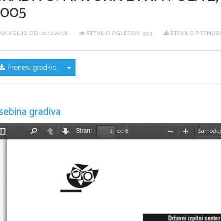
2005
NA VOLJO OD:
21.12.2018
ŠTEVILO OGLEDOV: 513
ŠTEVILO PRENOSO
Skrij/prikaži meni
Prenesi gradivo
sebina gradiva
Stran:
od 8
Preklopi
Najdi
Nazaj
Naprej
Pomanjšaj
Povečaj
stransko
vrstico
Dr`avni izpitni center