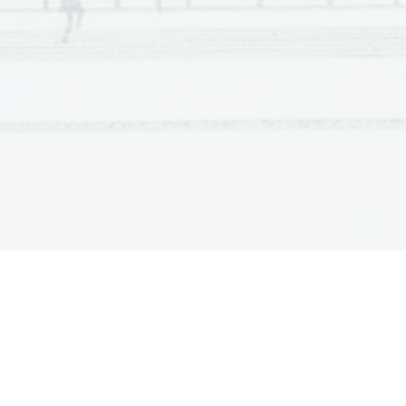
Poklicna matura, Poklicna matura, Poklicna matura, Poklicna 
Poklicna matura, Poklicna matura, Poklicna matura, Poklicna 
Poklicna matura, Poklicna matura, Poklicna matura, Poklicna 
Poklicna matura, Poklicna matura, Poklicna matura, Poklicna 
Poklicna matura, Poklicna matura, Poklicna matura, Poklicna 
Poklicna matura, Poklicna matura, Poklicna matura, Poklicna 
Poklicna matura, Poklicna matura, Poklicna matura, Poklicna 
Poklicna matura, Poklicna matura, Poklicna matura, Poklicna 
Poklicna matura, Poklicna matura, Poklicna matura, Poklicna 
Poklicna matura, Poklicna matura, Poklicna matura, Poklicna 
Poklicna matura, Poklicna matura, Poklicna matura, Poklicna 
Poklicna matura, Poklicna matura, Poklicna matura, Poklicna 
Poklicna matura, Poklicna matura, Poklicna matura, Poklicna 
Poklicna matura, Poklicna matura, Poklicna matura, Poklicna 
Poklicna matura, Poklicna matura, Poklicna matura, Poklicna 
Poklicna matura, Poklicna matura, Poklicna matura, Poklicna 
Poklicna matura, Poklicna matura, Poklicna matura, Poklicna 
Poklicna matura, Poklicna matura, Poklicna matura, Poklicna 
Poklicna matura, Poklicna matura, Poklicna matura, Poklicna 
Poklicna matura, Poklicna matura, Poklicna matura, Poklicna 
Poklicna matura, Poklicna matura, Poklicna matura, Poklicna 
Poklicna matura, Poklicna matura, Poklicna matura, Poklicna 
Poklicna matura, Poklicna matura, Poklicna matura, Poklicna 
Poklicna matura, Poklicna matura, Poklicna matura, Poklicna 
Poklicna matura, Poklicna matura, Poklicna matura, Poklicna 
Poklicna matura, Poklicna matura, Poklicna matura, Poklicna 
Poklicna matura, Poklicna matura, Poklicna matura, Poklicna 
Poklicna matura, Poklicna matura, Poklicna matura, Poklicna 
Poklicna matura, Poklicna matura, Poklicna matura, Poklicna 
Poklicna matura, Poklicna matura, Poklicna matura, Poklicna 
Poklicna matura, Poklicna matura, Poklicna matura, Poklicna 
Poklicna matura, Poklicna matura, Poklicna matura, Poklicna 
Poklicna matura, Poklicna matura, Poklicna matura, Poklicna 
Poklicna matura, Poklicna matura, Poklicna matura, Poklicna 
Poklicna matura, Poklicna matura, Poklicna matura, Poklicna 
Poklicna matura, Poklicna matura, Poklicna matura, Poklicna 
Poklicna matura, Poklicna matura, Poklicna matura, Poklicna 
Poklicna matura, Poklicna matura, Poklicna matura, Poklicna 
Poklicna matura, Poklicna matura, Poklicna matura, Poklicna 