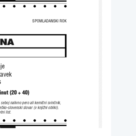
SPOMLADANSKI ROK
INA
je
tavek
s
inut (20 + 40)
seboj nalivno pero ali kemi~ni svin~nik,
e{ko-slovenski slovar (v knji`ni obliki).
tni list.
A