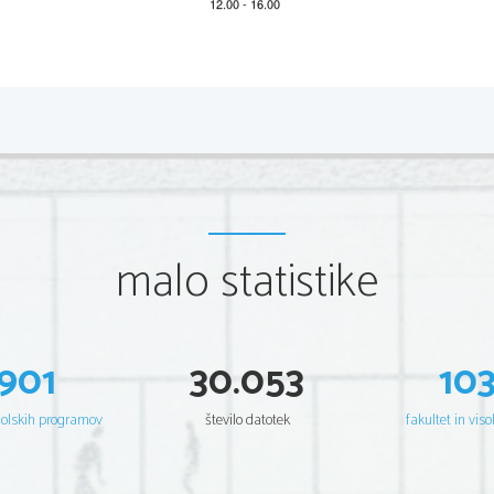
2 
Poklicna matura, Poklicna matura, Poklicna matura, Poklicna 
Poklicna matura, Poklicna matura, Poklicna matura, Poklicna 
Poklicna matura, Poklicna matura, Poklicna matura, Poklicna 
Poklicna matura, Poklicna matura, Poklicna matura, Poklicna 
Poklicna matura, Poklicna matura, Poklicna matura, Poklicna 
Poklicna matura, Poklicna matura, Poklicna matura, Poklicna 
Poklicna matura, Poklicna matura, Poklicna matura, Poklicna 
Poklicna matura, Poklicna matura, Poklicna matura, Poklicna 
Poklicna matura, Poklicna matura, Poklicna matura, Poklicna 
Poklicna matura, Poklicna matura, Poklicna matura, Poklicna 
Poklicna matura, Poklicna matura, Poklicna matura, Poklicna 
malo statistike
Poklicna matura, Poklicna matura, Poklicna matura, Poklicna 
Poklicna matura, Poklicna matura, Poklicna matura, Poklicna 
Poklicna matura, Poklicna matura, Poklicna matura, Poklicna 
Poklicna matura, Poklicna matura, Poklicna matura, Poklicna 
Poklicna matura, Poklicna matura, Poklicna matura, Poklicna 
Poklicna matura, Poklicna matura, Poklicna matura, Poklicna 
Poklicna matura, Poklicna matura, Poklicna matura, Poklicna 
Poklicna matura, Poklicna matura, Poklicna matura, Poklicna 
901
30.053
10
Poklicna matura, Poklicna matura, Poklicna matura, Poklicna 
Poklicna matura, Poklicna matura, Poklicna matura, Poklicna 
Poklicna matura, Poklicna matura, Poklicna matura, Poklicna 
Poklicna matura, Poklicna matura, Poklicna matura, Poklicna 
šolskih programov
število datotek
fakultet in viso
Poklicna matura, Poklicna matura, Poklicna matura, Poklicna 
Poklicna matura, Poklicna matura, Poklicna matura, Poklicna 
Poklicna matura, Poklicna matura, Poklicna matura, Poklicna 
Poklicna matura, Poklicna matura, Poklicna matura, Poklicna 
Poklicna matura, Poklicna matura, Poklicna matura, Poklicna 
Poklicna matura, Poklicna matura, Poklicna matura, Poklicna 
Poklicna matura, Poklicna matura, Poklicna matura, Poklicna 