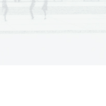
matura, Poklicna matura, Poklicna matura, 
matura, Poklicna matura, Poklicna matura, 
matura, Poklicna matura, Poklicna matura, 
matura, Poklicna matura, Poklicna matura, 
matura, Poklicna matura, Poklicna matura, 
matura, Poklicna matura, Poklicna matura, 
matura, Poklicna matura, Poklicna matura, 
matura, Poklicna matura, Poklicna matura, 
matura, Poklicna matura, Poklicna matura, 
matura, Poklicna matura, Poklicna matura, 
matura, Poklicna matura, Poklicna matura, 
matura, Poklicna matura, Poklicna matura, 
matura, Poklicna matura, Poklicna matura, 
matura, Poklicna matura, Poklicna matura, 
matura, Poklicna matura, Poklicna matura, 
matura, Poklicna matura, Poklicna matura, 
matura, Poklicna matura, Poklicna matura, 
matura, Poklicna matura, Poklicna matura, 
matura, Poklicna matura, Poklicna matura, 
matura, Poklicna matura, Poklicna matura, 
matura, Poklicna matura, Poklicna matura, 
matura, Poklicna matura, Poklicna matura, 
matura, Poklicna matura, Poklicna matura, 
matura, Poklicna matura, Poklicna matura, 
matura, Poklicna matura, Poklicna matura, 
matura, Poklicna matura, Poklicna matura, 
matura, Poklicna matura, Poklicna matura, 
matura, Poklicna matura, Poklicna matura, 
matura, Poklicna matura, Poklicna matura, 
matura, Poklicna matura, Poklicna matura, 
matura, Poklicna matura, Poklicna matura, 
matura, Poklicna matura, Poklicna matura, 
matura, Poklicna matura, Poklicna matura, 
matura, Poklicna matura, Poklicna matura, 
matura, Poklicna matura, Poklicna matura, 
matura, Poklicna matura, Poklicna matura, 
matura, Poklicna matura, Poklicna matura, 
matura, Poklicna matura, Poklicna matura, 
matura, Poklicna matura, Poklicna matura, 