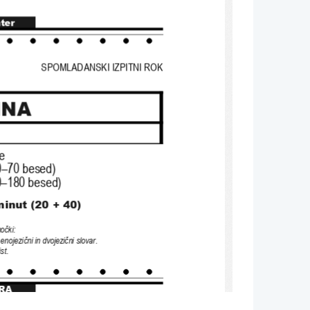
nter
SPOMLADANSKI IZPITNI ROK
INA
je
0–70 
besed
)
0–180 
besed
)
minut (20 + 40)
močki
: 
enojezični in dvojezični slovar
. 
ist
.
RA