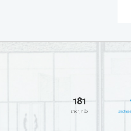
181
srednjih šol
srednje