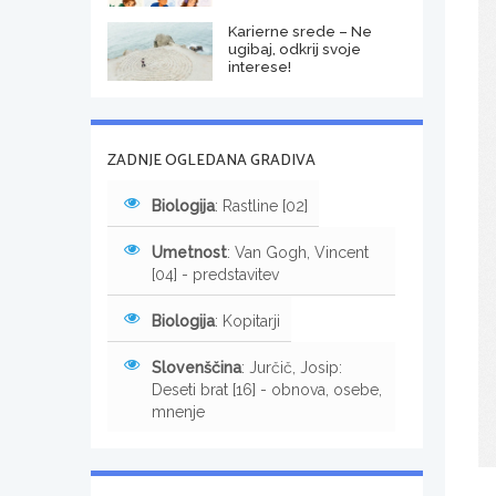
Karierne srede – Ne
ugibaj, odkrij svoje
interese!
ZADNJE OGLEDANA GRADIVA
Biologija
: Rastline [02]
Umetnost
: Van Gogh, Vincent
[04] - predstavitev
Biologija
: Kopitarji
Slovenščina
: Jurčič, Josip:
Deseti brat [16] - obnova, osebe,
mnenje