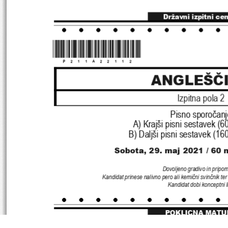
Državni izpitni ce
*P211A22112*
ANGLEŠČ
Izpitna pola 
2
Pisno sporočan
A
) 
Krajši pisni sestavek 
(6
B
) 
Daljši pisni sestavek 
(16
Sobota, 29. maj 2021 / 
60 
Dovoljeno gradivo in pripo
Kandidat prinese nalivno pero ali kemični svinčnik ter 
Kandidat dobi konceptni l
POKLICNA MATU