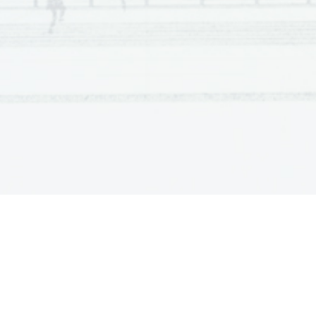
Scientia  Est  Potentia  Scientia  Est  Potentia  Scientia  Est  Potentia
Scientia  Est  Potentia  Scientia  Est  Potentia  Scientia  Est  Potentia
Scientia  Est  Potentia  Scientia  Est  Potentia  Scientia  Est  Potentia
Scientia  Est  Potentia  Scientia  Est  Potentia  Scientia  Est  Potentia
Scientia  Est  Potentia  Scientia  Est  Potentia  Scientia  Est  Potentia
Scientia  Est  Potentia  Scientia  Est  Potentia  Scientia  Est  Potentia
Scientia  Est  Potentia  Scientia  Est  Potentia  Scientia  Est  Potentia
Scientia  Est  Potentia  Scientia  Est  Potentia  Scientia  Est  Potentia
Scientia  Est  Potentia  Scientia  Est  Potentia  Scientia  Est  Potentia
Scientia  Est  Potentia  Scientia  Est  Potentia  Scientia  Est  Potentia
Scientia  Est  Potentia  Scientia  Est  Potentia  Scientia  Est  Potentia
Scientia  Est  Potentia  Scientia  Est  Potentia  Scientia  Est  Potentia
Scientia  Est  Potentia  Scientia  Est  Potentia  Scientia  Est  Potentia
Scientia  Est  Potentia  Scientia  Est  Potentia  Scientia  Est  Potentia
Scientia  Est  Potentia  Scientia  Est  Potentia  Scientia  Est  Potentia
Scientia  Est  Potentia  Scientia  Est  Potentia  Scientia  Est  Potentia
Scientia  Est  Potentia  Scientia  Est  Potentia  Scientia  Est  Potentia
Scientia  Est  Potentia  Scientia  Est  Potentia  Scientia  Est  Potentia
Scientia  Est  Potentia  Scientia  Est  Potentia  Scientia  Est  Potentia
Scientia  Est  Potentia  Scientia  Est  Potentia  Scientia  Est  Potentia
Scientia  Est  Potentia  Scientia  Est  Potentia  Scientia  Est  Potentia
Scientia  Est  Potentia  Scientia  Est  Potentia  Scientia  Est  Potentia
Scientia  Est  Potentia  Scientia  Est  Potentia  Scientia  Est  Potentia
Scientia  Est  Potentia  Scientia  Est  Potentia  Scientia  Est  Potentia
Scientia  Est  Potentia  Scientia  Est  Potentia  Scientia  Est  Potentia
Scientia  Est  Potentia  Scientia  Est  Potentia  Scientia  Est  Potentia
Scientia  Est  Potentia  Scientia  Est  Potentia  Scientia  Est  Potentia
Scientia  Est  Potentia  Scientia  Est  Potentia  Scientia  Est  Potentia
Scientia  Est  Potentia  Scientia  Est  Potentia  Scientia  Est  Potentia
Scientia  Est  Potentia  Scientia  Est  Potentia  Scientia  Est  Potentia
Scientia  Est  Potentia  Scientia  Est  Potentia  Scientia  Est  Potentia
Scientia  Est  Potentia  Scientia  Est  Potentia  Scientia  Est  Potentia
Scientia  Est  Potentia  Scientia  Est  Potentia  Scientia  Est  Potentia
Scientia  Est  Potentia  Scientia  Est  Potentia  Scientia  Est  Potentia
Scientia  Est  Potentia  Scientia  Est  Potentia  Scientia  Est  Potentia
Scientia  Est  Potentia  Scientia  Est  Potentia  Scientia  Est  Potentia
Scientia  Est  Potentia  Scientia  Est  Potentia  Scientia  Est  Potentia
Scientia  Est  Potentia  Scientia  Est  Potentia  Scientia  Est  Potentia
Scientia  Est  Potentia  Scientia  Est  Potentia  Scientia  Est  Potentia
Scientia  Est  Potentia  Scientia  Est  Potentia  Scientia  Est  Potentia