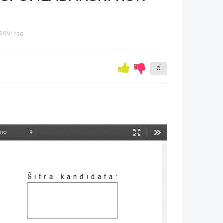
OV: 135
0
Način
Orodja
predstavitve
Šifra kandidata
: