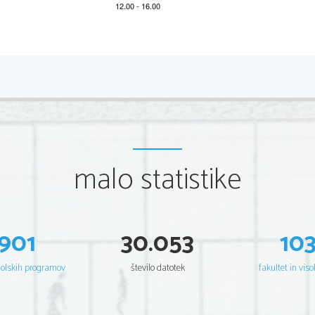
*P211A22112
2/8 
Scientia  Est  Potentia  Scientia  Est  Potentia  Scientia  Est  Potentia
Scientia  Est  Potentia  Scientia  Est  Potentia  Scientia  Est  Potentia
Scientia  Est  Potentia  Scientia  Est  Potentia  Scientia  Est  Potentia
Scientia  Est  Potentia  Scientia  Est  Potentia  Scientia  Est  Potentia
Scientia  Est  Potentia  Scientia  Est  Potentia  Scientia  Est  Potentia
Scientia  Est  Potentia  Scientia  Est  Potentia  Scientia  Est  Potentia
Scientia  Est  Potentia  Scientia  Est  Potentia  Scientia  Est  Potentia
Scientia  Est  Potentia  Scientia  Est  Potentia  Scientia  Est  Potentia
Scientia  Est  Potentia  Scientia  Est  Potentia  Scientia  Est  Potentia
Scientia  Est  Potentia  Scientia  Est  Potentia  Scientia  Est  Potentia
Scientia  Est  Potentia  Scientia  Est  Potentia  Scientia  Est  Potentia
malo statistike
Scientia  Est  Potentia  Scientia  Est  Potentia  Scientia  Est  Potentia
Scientia  Est  Potentia  Scientia  Est  Potentia  Scientia  Est  Potentia
Scientia  Est  Potentia  Scientia  Est  Potentia  Scientia  Est  Potentia
Scientia  Est  Potentia  Scientia  Est  Potentia  Scientia  Est  Potentia
Scientia  Est  Potentia  Scientia  Est  Potentia  Scientia  Est  Potentia
Scientia  Est  Potentia  Scientia  Est  Potentia  Scientia  Est  Potentia
Scientia  Est  Potentia  Scientia  Est  Potentia  Scientia  Est  Potentia
Scientia  Est  Potentia  Scientia  Est  Potentia  Scientia  Est  Potentia
Scientia  Est  Potentia  Scientia  Est  Potentia  Scientia  Est  Potentia
901
30.053
10
Scientia  Est  Potentia  Scientia  Est  Potentia  Scientia  Est  Potentia
Scientia  Est  Potentia  Scientia  Est  Potentia  Scientia  Est  Potentia
Scientia  Est  Potentia  Scientia  Est  Potentia  Scientia  Est  Potentia
Scientia  Est  Potentia  Scientia  Est  Potentia  Scientia  Est  Potentia
šolskih programov
število datotek
fakultet in viso
Scientia  Est  Potentia  Scientia  Est  Potentia  Scientia  Est  Potentia
Scientia  Est  Potentia  Scientia  Est  Potentia  Scientia  Est  Potentia
Scientia  Est  Potentia  Scientia  Est  Potentia  Scientia  Est  Potentia
Scientia  Est  Potentia  Scientia  Est  Potentia  Scientia  Est  Potentia
Scientia  Est  Potentia  Scientia  Est  Potentia  Scientia  Est  Potentia
Scientia  Est  Potentia  Scientia  Est  Potentia  Scientia  Est  Potentia
Scientia  Est  Potentia  Scientia  Est  Potentia  Scientia  Est  Potentia