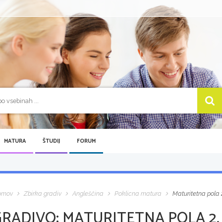
MATURA
ŠTUDIJ
FORUM
omov
Zbirka gradiv
Angleščina
Poklicna matura
Maturitetna pola 
GRADIVO:
MATURITETNA POLA 2