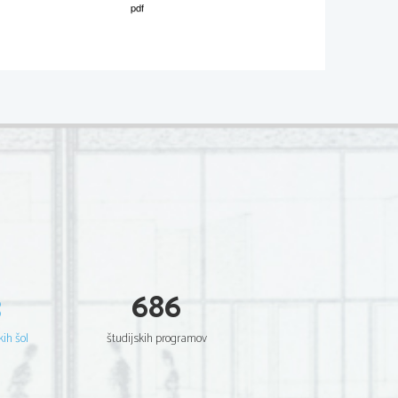
02*
  Scientia  Est  Potentia  Scientia  Est  Potentia
  Scientia  Est  Potentia  Scientia  Est  Potentia
  Scientia  Est  Potentia  Scientia  Est  Potentia
  Scientia  Est  Potentia  Scientia  Est  Potentia
  Scientia  Est  Potentia  Scientia  Est  Potentia
  Scientia  Est  Potentia  Scientia  Est  Potentia
  Scientia  Est  Potentia  Scientia  Est  Potentia
  Scientia  Est  Potentia  Scientia  Est  Potentia
  Scientia  Est  Potentia  Scientia  Est  Potentia
  Scientia  Est  Potentia  Scientia  Est  Potentia
  Scientia  Est  Potentia  Scientia  Est  Potentia
  Scientia  Est  Potentia  Scientia  Est  Potentia
  Scientia  Est  Potentia  Scientia  Est  Potentia
  Scientia  Est  Potentia  Scientia  Est  Potentia
  Scientia  Est  Potentia  Scientia  Est  Potentia
  Scientia  Est  Potentia  Scientia  Est  Potentia
  Scientia  Est  Potentia  Scientia  Est  Potentia
  Scientia  Est  Potentia  Scientia  Est  Potentia
  Scientia  Est  Potentia  Scientia  Est  Potentia
  Scientia  Est  Potentia  Scientia  Est  Potentia
3
686
  Scientia  Est  Potentia  Scientia  Est  Potentia
  Scientia  Est  Potentia  Scientia  Est  Potentia
  Scientia  Est  Potentia  Scientia  Est  Potentia
  Scientia  Est  Potentia  Scientia  Est  Potentia
kih šol
študijskih programov
  Scientia  Est  Potentia  Scientia  Est  Potentia
  Scientia  Est  Potentia  Scientia  Est  Potentia
  Scientia  Est  Potentia  Scientia  Est  Potentia
  Scientia  Est  Potentia  Scientia  Est  Potentia
  Scientia  Est  Potentia  Scientia  Est  Potentia
  Scientia  Est  Potentia  Scientia  Est  Potentia
  Scientia  Est  Potentia  Scientia  Est  Potentia