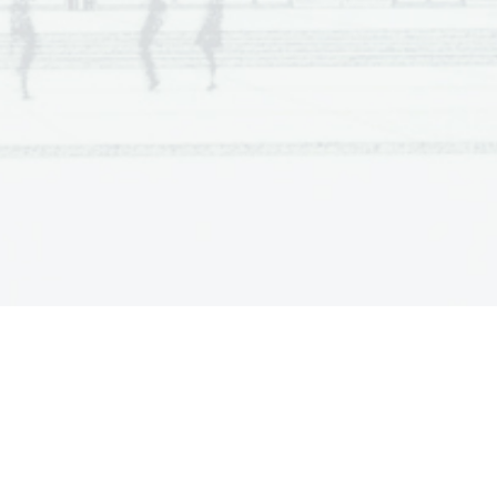
  Scientia  Est  Potentia  Scientia  Est  Potentia
  Scientia  Est  Potentia  Scientia  Est  Potentia
  Scientia  Est  Potentia  Scientia  Est  Potentia
  Scientia  Est  Potentia  Scientia  Est  Potentia
  Scientia  Est  Potentia  Scientia  Est  Potentia
  Scientia  Est  Potentia  Scientia  Est  Potentia
  Scientia  Est  Potentia  Scientia  Est  Potentia
  Scientia  Est  Potentia  Scientia  Est  Potentia
  Scientia  Est  Potentia  Scientia  Est  Potentia
  Scientia  Est  Potentia  Scientia  Est  Potentia
  Scientia  Est  Potentia  Scientia  Est  Potentia
  Scientia  Est  Potentia  Scientia  Est  Potentia
  Scientia  Est  Potentia  Scientia  Est  Potentia
  Scientia  Est  Potentia  Scientia  Est  Potentia
  Scientia  Est  Potentia  Scientia  Est  Potentia
  Scientia  Est  Potentia  Scientia  Est  Potentia
  Scientia  Est  Potentia  Scientia  Est  Potentia
  Scientia  Est  Potentia  Scientia  Est  Potentia
  Scientia  Est  Potentia  Scientia  Est  Potentia
  Scientia  Est  Potentia  Scientia  Est  Potentia
  Scientia  Est  Potentia  Scientia  Est  Potentia
  Scientia  Est  Potentia  Scientia  Est  Potentia
  Scientia  Est  Potentia  Scientia  Est  Potentia
  Scientia  Est  Potentia  Scientia  Est  Potentia
  Scientia  Est  Potentia  Scientia  Est  Potentia
  Scientia  Est  Potentia  Scientia  Est  Potentia
  Scientia  Est  Potentia  Scientia  Est  Potentia
  Scientia  Est  Potentia  Scientia  Est  Potentia
  Scientia  Est  Potentia  Scientia  Est  Potentia
  Scientia  Est  Potentia  Scientia  Est  Potentia
  Scientia  Est  Potentia  Scientia  Est  Potentia
  Scientia  Est  Potentia  Scientia  Est  Potentia
  Scientia  Est  Potentia  Scientia  Est  Potentia
  Scientia  Est  Potentia  Scientia  Est  Potentia
  Scientia  Est  Potentia  Scientia  Est  Potentia
  Scientia  Est  Potentia  Scientia  Est  Potentia
  Scientia  Est  Potentia  Scientia  Est  Potentia
  Scientia  Est  Potentia  Scientia  Est  Potentia
  Scientia  Est  Potentia  Scientia  Est  Potentia
  Scientia  Est  Potentia  Scientia  Est  Potentia