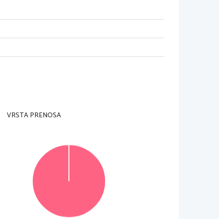
adzorni učitelj tega ne dovoli
.
 na konceptni list
.
je je 
60 
minut
. 
Priporočamo vam
, 
da za reševanje 
VRSTA PRENOSA
esed
, 
v delu B pa daljši pisni sestavek
, 
ki naj 
 tega 
10 
v delu A in 
20 
v delu B
.
adno s pravopisnimi pravili
. 
Če se zmotite
, 
napačno 
cenjeno z 
0 
točkami
. 
Osnutka dela A in dela B
, 
ki ju 
© Državni izpitni center
Vse pravice pridržane
.