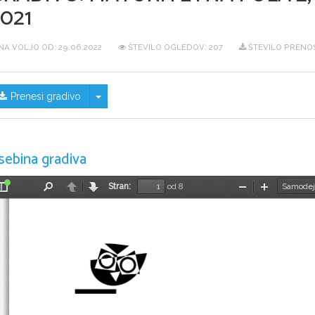
021
NA VOLJO OD:
29.06.2022
ŠTEVILO OGLEDOV: 207
ŠTEVILO PRENOS
Skrij/prikaži meni
Prenesi gradivo
sebina gradiva
Stran:
od 8
Preklopi
Najdi
Nazaj
Naprej
Pomanjšaj
Povečaj
stransko
vrstico